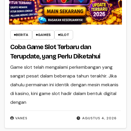
BERITA
GAMES
SLOT
Coba Game Slot Terbaru dan
Terupdate, yang Perlu Diketahui
Game slot telah mengalami perkembangan yang
sangat pesat dalam beberapa tahun terakhir. Jika
dahulu permainan ini identik dengan mesin mekanis
di kasino, kini game slot hadir dalam bentuk digital
dengan
VANES
AGUSTUS 4, 2026