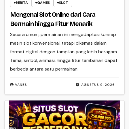
BERITA
GAMES
SLOT
Mengenal Slot Online dari Cara
Bermain hingga Fitur Menarik
Secara umum, permainan ini mengadaptasi konsep
mesin slot konvensional, tetapi dikemas dalam
format digital dengan tampilan yang lebih beragam.
Tema, simbol, animasi, hingga fitur tambahan dapat
berbeda antara satu permainan
VANES
AGUSTUS 9, 2026