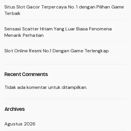
Situs Slot Gacor Terpercaya No. 1 dengan Pilihan Game
Terbaik
Sensasi Scatter Hitam Yang Luar Biasa Fenomena
Menarik Perhatian
Slot Online Resmi No.1 Dengan Game Terlengkap
Recent Comments
Tidak ada komentar untuk ditampilkan.
Archives
Agustus 2026