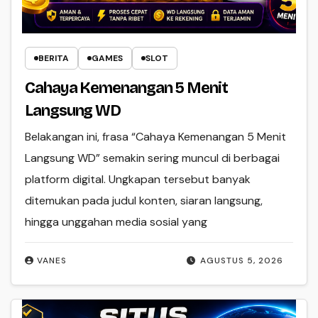
BERITA
GAMES
SLOT
Cahaya Kemenangan 5 Menit
Langsung WD
Belakangan ini, frasa “Cahaya Kemenangan 5 Menit
Langsung WD” semakin sering muncul di berbagai
platform digital. Ungkapan tersebut banyak
ditemukan pada judul konten, siaran langsung,
hingga unggahan media sosial yang
VANES
AGUSTUS 5, 2026