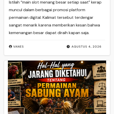
Istilah “main slot menang besar setiap saat” kerap
muncul dalam berbagai promosi platform
permainan digital. Kalimat tersebut terdengar
sangat menarik karena memberikan kesan bahwa
kemenangan besar dapat diraih kapan saja.
VANES
AGUSTUS 4, 2026