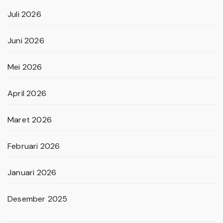
Juli 2026
Juni 2026
Mei 2026
April 2026
Maret 2026
Februari 2026
Januari 2026
Desember 2025