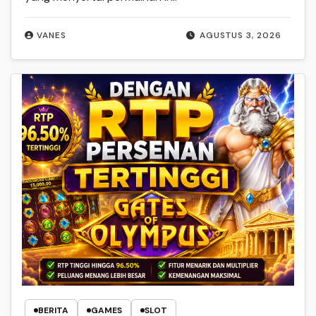
VANES
AGUSTUS 3, 2026
BERITA
GAMES
SLOT