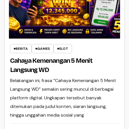
BERITA
GAMES
SLOT
Cahaya Kemenangan 5 Menit
Langsung WD
Belakangan ini, frasa “Cahaya Kemenangan 5 Menit
Langsung WD” semakin sering muncul di berbagai
platform digital. Ungkapan tersebut banyak
ditemukan pada judul konten, siaran langsung,
hingga unggahan media sosial yang