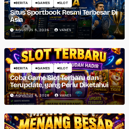
BERITA
GAMES
SLOT
Situs Sportbook Resmi Terbesar Di
Asia
AGUSTUS 5, 2026
VANES
BERITA
GAMES
SLOT
Coba Game Slot Terbaru dan
Terupdate, yang Perlu Diketahui
AGUSTUS 4, 2026
VANES