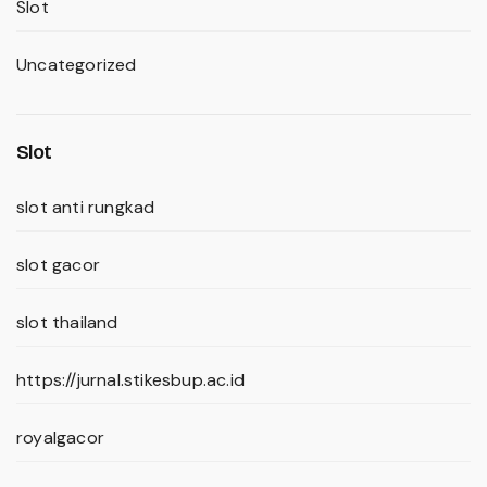
Slot
Uncategorized
Slot
slot anti rungkad
slot gacor
slot thailand
https://jurnal.stikesbup.ac.id
royalgacor