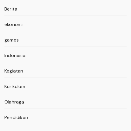
Berita
ekonomi
games
Indonesia
Kegiatan
Kurikulum
Olahraga
Pendidikan