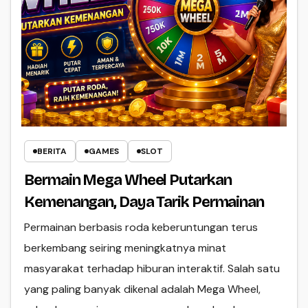
BERITA
GAMES
SLOT
Bermain Mega Wheel Putarkan
Kemenangan, Daya Tarik Permainan
Permainan berbasis roda keberuntungan terus
berkembang seiring meningkatnya minat
masyarakat terhadap hiburan interaktif. Salah satu
yang paling banyak dikenal adalah Mega Wheel,