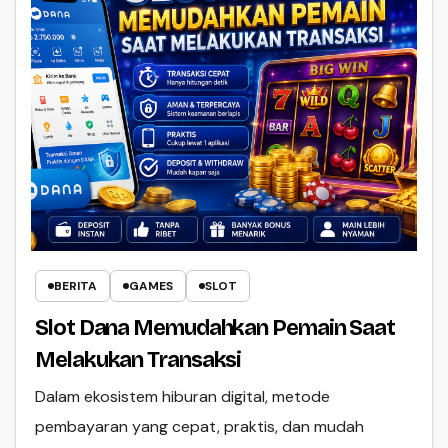
BERITA
GAMES
SLOT
Slot Dana Memudahkan Pemain Saat
Melakukan Transaksi
Dalam ekosistem hiburan digital, metode
pembayaran yang cepat, praktis, dan mudah