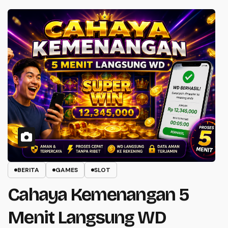
ITA
GAMES
SLOT
BERITA
haya Kemenangan 5
Situ
nit Langsung WD
Terb