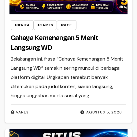
BERITA
GAMES
SLOT
Cahaya Kemenangan 5 Menit
Langsung WD
Belakangan ini, frasa “Cahaya Kemenangan 5 Menit
Langsung WD” semakin sering muncul di berbagai
platform digital. Ungkapan tersebut banyak
ditemukan pada judul konten, siaran langsung,
hingga unggahan media sosial yang
VANES
AGUSTUS 5, 2026