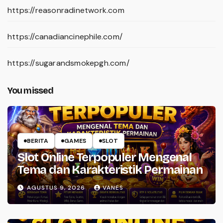
https://reasonradinetwork.com
https://canadiancinephile.com/
https://sugarandsmokepgh.com/
You missed
BERITA
GAMES
SLOT
Slot Online Terpopuler Mengenal
Tema dan Karakteristik Permainan
AGUSTUS 9, 2026
VANES