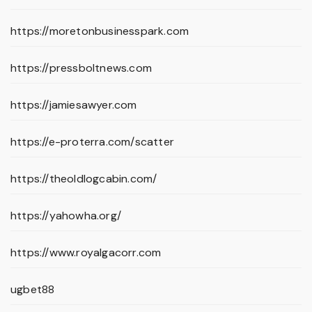
https://moretonbusinesspark.com
https://pressboltnews.com
https://jamiesawyer.com
https://e-proterra.com/scatter
https://theoldlogcabin.com/
https://yahowha.org/
https://www.royalgacorr.com
ugbet88