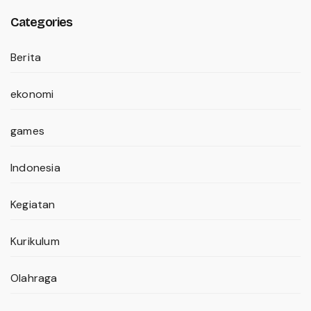
Categories
Berita
ekonomi
games
Indonesia
Kegiatan
Kurikulum
Olahraga