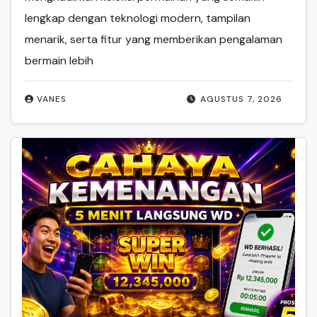
lengkap dengan teknologi modern, tampilan
menarik, serta fitur yang memberikan pengalaman
bermain lebih
VANES
AGUSTUS 7, 2026