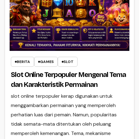
BERITA
GAMES
SLOT
Slot Online Terpopuler Mengenal Tema
dan Karakteristik Permainan
slot online terpopuler kerap digunakan untuk
menggambarkan permainan yang memperoleh
perhatian luas dari pemain. Namun, popularitas
tidak semata-mata ditentukan oleh peluang
memperoleh kemenangan. Tema, mekanisme