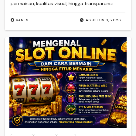
permainan, kualitas visual, hingga transparansi
VANES
AGUSTUS 9, 2026