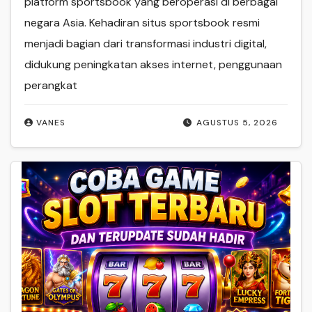
platform sportsbook yang beroperasi di berbagai
negara Asia. Kehadiran situs sportsbook resmi
menjadi bagian dari transformasi industri digital,
didukung peningkatan akses internet, penggunaan
perangkat
VANES
AGUSTUS 5, 2026