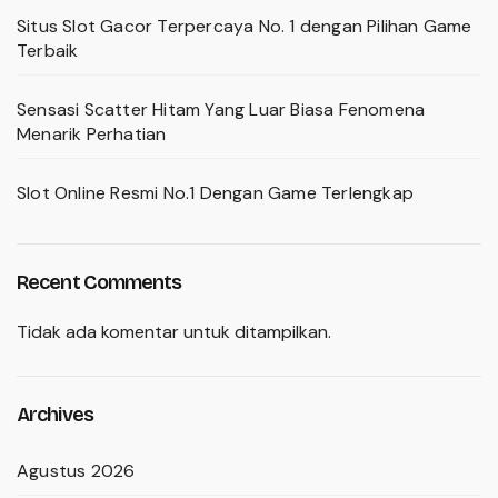
Situs Slot Gacor Terpercaya No. 1 dengan Pilihan Game
Terbaik
Sensasi Scatter Hitam Yang Luar Biasa Fenomena
Menarik Perhatian
Slot Online Resmi No.1 Dengan Game Terlengkap
Recent Comments
Tidak ada komentar untuk ditampilkan.
Archives
Agustus 2026