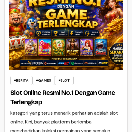
BERITA
GAMES
SLOT
Slot Online Resmi No.1 Dengan Game
Terlengkap
kategori yang terus menarik perhatian adalah slot
online. Kini, banyak platform berlomba
menghadirkan koleksi permainan yang semakin