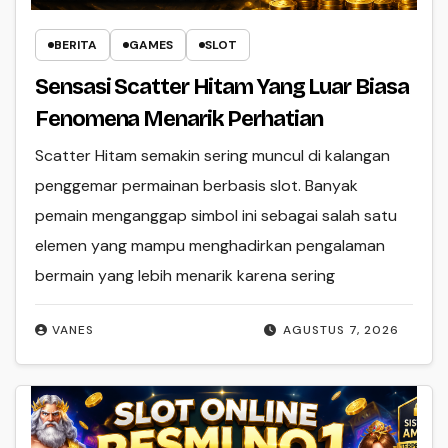
BERITA
GAMES
SLOT
Sensasi Scatter Hitam Yang Luar Biasa
Fenomena Menarik Perhatian
Scatter Hitam semakin sering muncul di kalangan
penggemar permainan berbasis slot. Banyak
pemain menganggap simbol ini sebagai salah satu
elemen yang mampu menghadirkan pengalaman
bermain yang lebih menarik karena sering
VANES
AGUSTUS 7, 2026