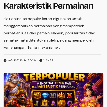
Karakteristik Permainan
Me
lot online terpopuler kerap digunakan untuk
Secar
enggambarkan permainan yang memperoleh
mesin
erhatian luas dari pemain. Namun, popularitas tidak
digit
emata-mata ditentukan oleh peluang memperoleh
simbol
emenangan. Tema, mekanisme…
AGU
AGUSTUS 9, 2026
VANES