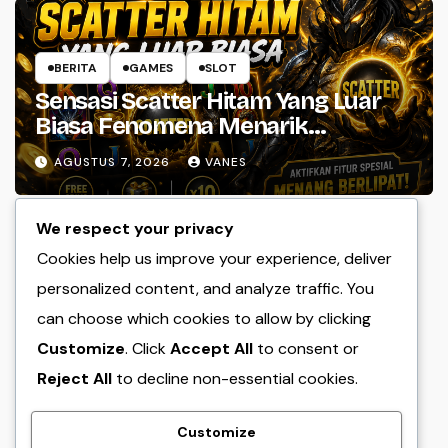
BERITA
GAMES
SLOT
Sensasi Scatter Hitam Yang Luar
Biasa Fenomena Menarik
Perhatian
AGUSTUS 7, 2026
VANES
We respect your privacy
Cookies help us improve your experience, deliver
personalized content, and analyze traffic. You
can choose which cookies to allow by clicking
Customize
. Click
Accept All
to consent or
Reject All
to decline non-essential cookies.
Sekolah Menengah Atas
Negeri 11 Jakarta
Customize