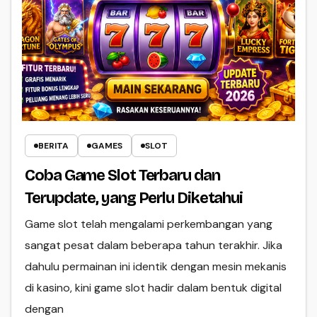
BERITA
GAMES
SLOT
Coba Game Slot Terbaru dan
Terupdate, yang Perlu Diketahui
Game slot telah mengalami perkembangan yang
sangat pesat dalam beberapa tahun terakhir. Jika
dahulu permainan ini identik dengan mesin mekanis
di kasino, kini game slot hadir dalam bentuk digital
dengan