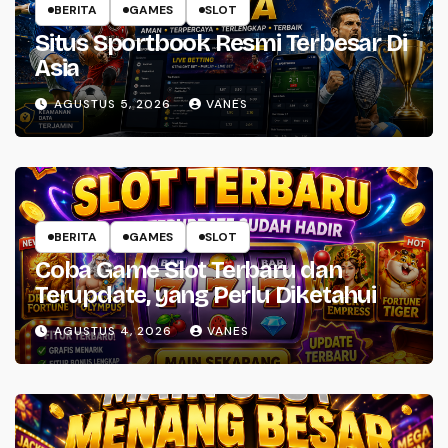
BERITA
GAMES
SLOT
Situs Sportbook Resmi Terbesar Di
Asia
AGUSTUS 5, 2026
VANES
BERITA
GAMES
SLOT
Coba Game Slot Terbaru dan
Terupdate, yang Perlu Diketahui
AGUSTUS 4, 2026
VANES