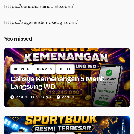
https://canadiancinephile.com/
https://sugarandsmokepgh.com/
You missed
BERITA
GAMES
SLOT
Cahaya Kemenangan 5 Menit
Langsung WD
AGUSTUS 5, 2026
VANES