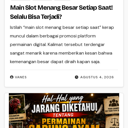
Main Slot Menang Besar Setiap Saat!
Selalu Bisa Terjadi?
Istilah “main slot menang besar setiap saat” kerap
muncul dalam berbagai promosi platform
permainan digital. Kalimat tersebut terdengar
sangat menarik karena memberikan kesan bahwa
kemenangan besar dapat diraih kapan saja.
VANES
AGUSTUS 4, 2026