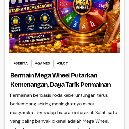
BERITA
GAMES
SLOT
Bermain Mega Wheel Putarkan
Kemenangan, Daya Tarik Permainan
Permainan berbasis roda keberuntungan terus
berkembang seiring meningkatnya minat
masyarakat terhadap hiburan interaktif. Salah satu
yang paling banyak dikenal adalah Mega Wheel,