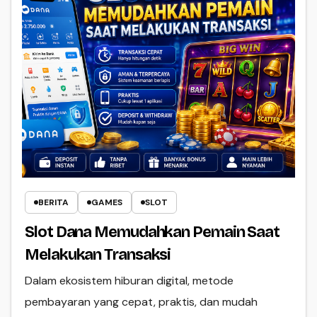
BERITA
GAMES
SLOT
Slot Dana Memudahkan Pemain Saat
Melakukan Transaksi
Dalam ekosistem hiburan digital, metode
pembayaran yang cepat, praktis, dan mudah