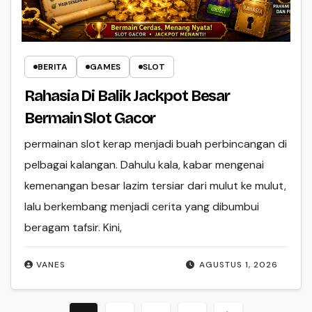
BERITA
GAMES
SLOT
Rahasia Di Balik Jackpot Besar
Bermain Slot Gacor
permainan slot kerap menjadi buah perbincangan di
pelbagai kalangan. Dahulu kala, kabar mengenai
kemenangan besar lazim tersiar dari mulut ke mulut,
lalu berkembang menjadi cerita yang dibumbui
beragam tafsir. Kini,
VANES
AGUSTUS 1, 2026