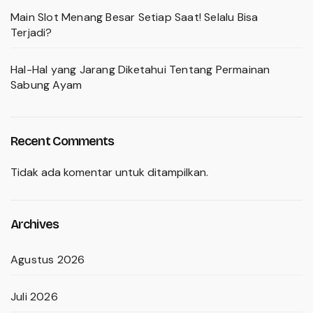
Main Slot Menang Besar Setiap Saat! Selalu Bisa
Terjadi?
Hal-Hal yang Jarang Diketahui Tentang Permainan
Sabung Ayam
Recent Comments
Tidak ada komentar untuk ditampilkan.
Archives
Agustus 2026
Juli 2026