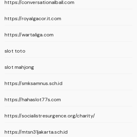
https://conversationalball.com
https://royalgacor.it.com
https://wartaliga.com
slot toto
slot mahjong
https://smksamnus.sch.id
https://hahaslot77s.com
https://socialistresurgence.org/charity/
https://mtsn31jakarta.sch.id