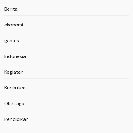
Berita
ekonomi
games
Indonesia
Kegiatan
Kurikulum
Olahraga
Pendidikan