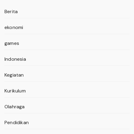
Berita
ekonomi
games
Indonesia
Kegiatan
Kurikulum
Olahraga
Pendidikan