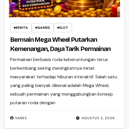
BERITA
GAMES
SLOT
Bermain Mega Wheel Putarkan
Kemenangan, Daya Tarik Permainan
Permainan berbasis roda keberuntungan terus
berkembang seiring meningkatnya minat
masyarakat terhadap hiburan interaktif. Salah satu
yang paling banyak dikenal adalah Mega Wheel,
sebuah permainan yang menggabungkan konsep
putaran roda dengan
VANES
AGUSTUS 2, 2026