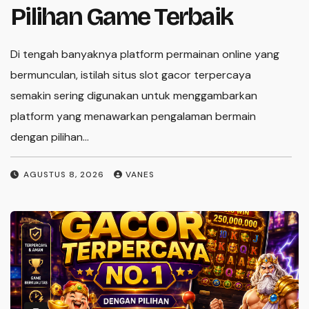
ilihan Game Terbaik
Fen
Per
tengah banyaknya platform permainan online yang
Scatter
munculan, istilah situs slot gacor terpercaya
penggem
akin sering digunakan untuk menggambarkan
mengang
tform yang menawarkan pengalaman bermain
mampu 
gan pilihan…
AGUS
GUSTUS 8, 2026
VANES