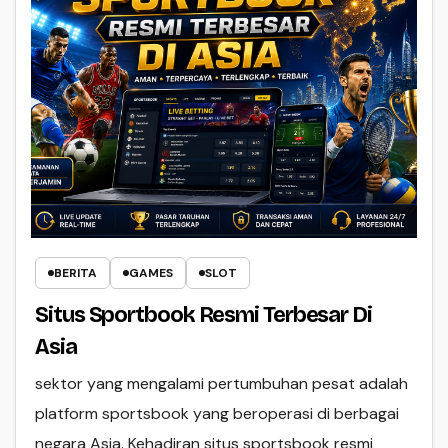
BERITA
GAMES
SLOT
Situs Sportbook Resmi Terbesar Di
Asia
sektor yang mengalami pertumbuhan pesat adalah
platform sportsbook yang beroperasi di berbagai
negara Asia. Kehadiran situs sportsbook resmi