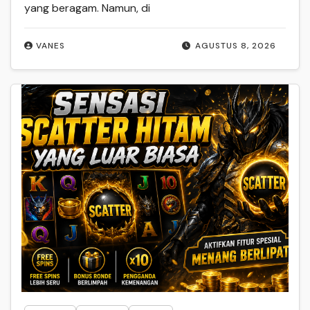
yang beragam. Namun, di
VANES
AGUSTUS 8, 2026