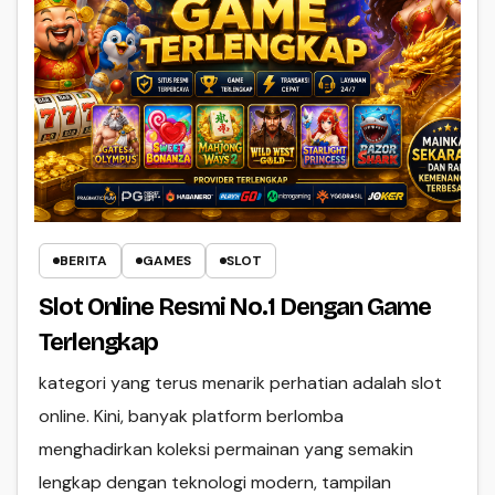
BERITA
GAMES
SLOT
Slot Online Resmi No.1 Dengan Game
Terlengkap
kategori yang terus menarik perhatian adalah slot
online. Kini, banyak platform berlomba
menghadirkan koleksi permainan yang semakin
lengkap dengan teknologi modern, tampilan