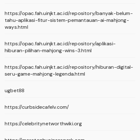
https://opac.fah.uinjkt.ac.id/repository/banyak-belum-
tahu-aplikasi-fitur-sistem-pemantauan-ai-mahjong-
ways.html
https://opac.fah.uinjkt.ac.id/repository/aplikasi-
hiburan-pilihan-mahjong-wins-3.html
https://opac.fah.uinjkt.ac.id/repository/hiburan-digital-
seru-game-mahjong-legenda.html
ugbet88
https://curbsidecafelv.com/
https://celebritynetworthwiki.org