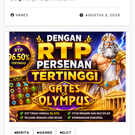
VANES
AGUSTUS 3, 2026
BERITA
GAMES
SLOT