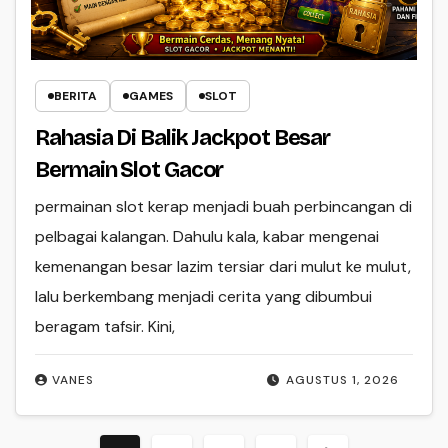
BERITA
GAMES
SLOT
Rahasia Di Balik Jackpot Besar
Bermain Slot Gacor
permainan slot kerap menjadi buah perbincangan di
pelbagai kalangan. Dahulu kala, kabar mengenai
kemenangan besar lazim tersiar dari mulut ke mulut,
lalu berkembang menjadi cerita yang dibumbui
beragam tafsir. Kini,
VANES
AGUSTUS 1, 2026