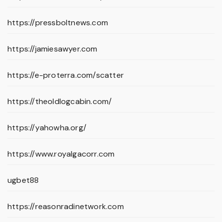
https://pressboltnews.com
https://jamiesawyer.com
https://e-proterra.com/scatter
https://theoldlogcabin.com/
https://yahowha.org/
https://www.royalgacorr.com
ugbet88
https://reasonradinetwork.com