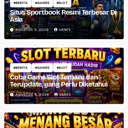
BERITA
GAMES
SLOT
Situs Sportbook Resmi Terbesar Di
Asia
AGUSTUS 5, 2026
VANES
BERITA
GAMES
SLOT
Coba Game Slot Terbaru dan
Terupdate, yang Perlu Diketahui
AGUSTUS 4, 2026
VANES