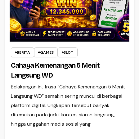
BERITA
GAMES
SLOT
Cahaya Kemenangan 5 Menit
Langsung WD
Belakangan ini, frasa “Cahaya Kemenangan 5 Menit
Langsung WD” semakin sering muncul di berbagai
platform digital. Ungkapan tersebut banyak
ditemukan pada judul konten, siaran langsung,
hingga unggahan media sosial yang