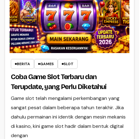
BERITA
GAMES
SLOT
Coba Game Slot Terbaru dan
Terupdate, yang Perlu Diketahui
Game slot telah mengalami perkembangan yang
sangat pesat dalam beberapa tahun terakhir. Jika
dahulu permainan ini identik dengan mesin mekanis
di kasino, kini game slot hadir dalam bentuk digital
dengan