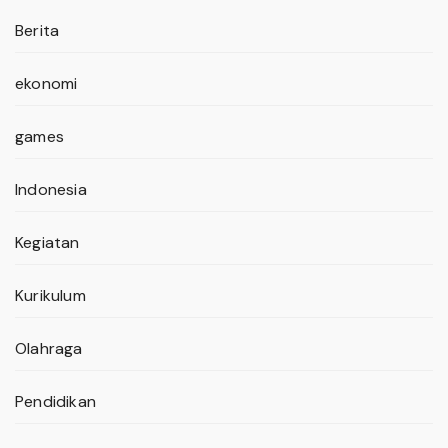
Berita
ekonomi
games
Indonesia
Kegiatan
Kurikulum
Olahraga
Pendidikan