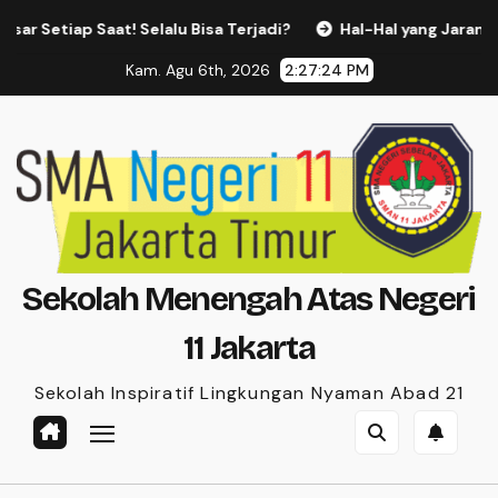
Skip
u Bisa Terjadi?
Hal-Hal yang Jarang Diketahui Tentang P
to
Kam. Agu 6th, 2026
2:27:26 PM
content
Sekolah Menengah Atas Negeri
11 Jakarta
Sekolah Inspiratif Lingkungan Nyaman Abad 21