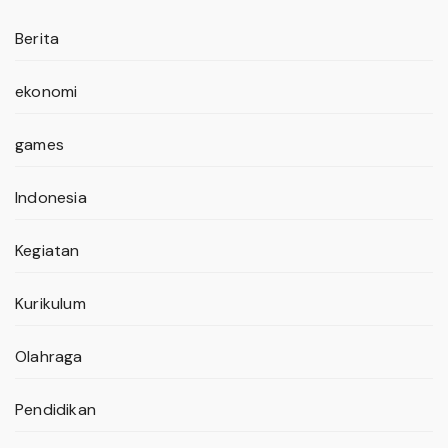
Berita
ekonomi
games
Indonesia
Kegiatan
Kurikulum
Olahraga
Pendidikan