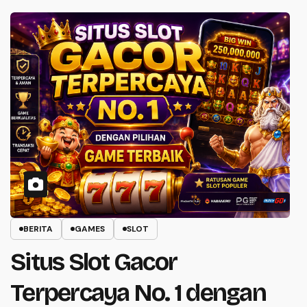
ITA
GAMES
SLOT
BERITA
tus Slot Gacor
Sens
rpercaya No. 1 dengan
Yang