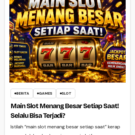
BERITA
GAMES
SLOT
Main Slot Menang Besar Setiap Saat!
Selalu Bisa Terjadi?
Istilah “main slot menang besar setiap saat” kerap