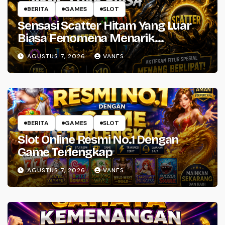
BERITA
GAMES
SLOT
Sensasi Scatter Hitam Yang Luar
Biasa Fenomena Menarik
Perhatian
AGUSTUS 7, 2026
VANES
BERITA
GAMES
SLOT
Slot Online Resmi No.1 Dengan
Game Terlengkap
AGUSTUS 7, 2026
VANES