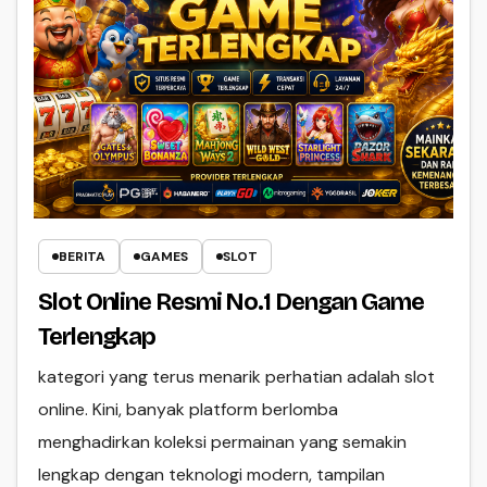
BERITA
GAMES
SLOT
Slot Online Resmi No.1 Dengan Game
Terlengkap
kategori yang terus menarik perhatian adalah slot
online. Kini, banyak platform berlomba
menghadirkan koleksi permainan yang semakin
lengkap dengan teknologi modern, tampilan