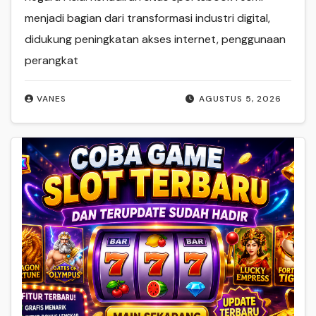
menjadi bagian dari transformasi industri digital,
didukung peningkatan akses internet, penggunaan
perangkat
VANES
AGUSTUS 5, 2026