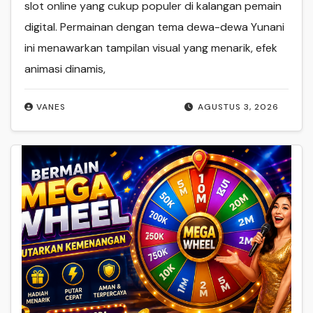
slot online yang cukup populer di kalangan pemain
digital. Permainan dengan tema dewa-dewa Yunani
ini menawarkan tampilan visual yang menarik, efek
animasi dinamis,
VANES
AGUSTUS 3, 2026