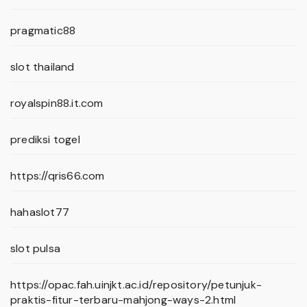
pragmatic88
slot thailand
royalspin88.it.com
prediksi togel
https://qris66.com
hahaslot77
slot pulsa
https://opac.fah.uinjkt.ac.id/repository/petunjuk-
praktis-fitur-terbaru-mahjong-ways-2.html