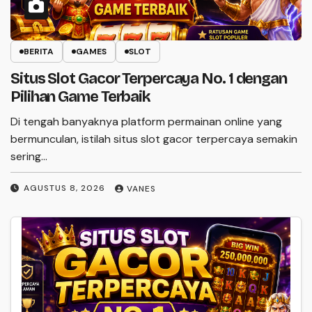
BERITA
GAMES
SLOT
Situs Slot Gacor Terpercaya No. 1 dengan
Pilihan Game Terbaik
Di tengah banyaknya platform permainan online yang
bermunculan, istilah situs slot gacor terpercaya semakin
sering…
AGUSTUS 8, 2026
VANES