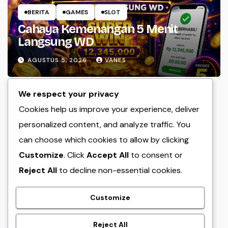
BERITA
GAMES
SLOT
Cahaya Kemenangan 5 Menit
Langsung WD
AGUSTUS 5, 2026
VANES
We respect your privacy
Cookies help us improve your experience, deliver
personalized content, and analyze traffic. You
can choose which cookies to allow by clicking
Customize
. Click
Accept All
to consent or
Reject All
to decline non-essential cookies.
Sekolah Menengah Atas
Negeri 11 Jakarta
Customize
Reject All