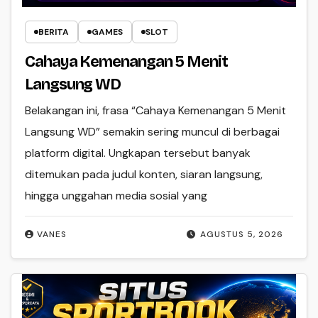
BERITA
GAMES
SLOT
Cahaya Kemenangan 5 Menit
Langsung WD
Belakangan ini, frasa “Cahaya Kemenangan 5 Menit
Langsung WD” semakin sering muncul di berbagai
platform digital. Ungkapan tersebut banyak
ditemukan pada judul konten, siaran langsung,
hingga unggahan media sosial yang
VANES
AGUSTUS 5, 2026