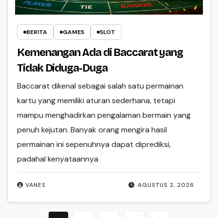
BERITA
GAMES
SLOT
Kemenangan Ada di Baccarat yang
Tidak Diduga-Duga
Baccarat dikenal sebagai salah satu permainan
kartu yang memiliki aturan sederhana, tetapi
mampu menghadirkan pengalaman bermain yang
penuh kejutan. Banyak orang mengira hasil
permainan ini sepenuhnya dapat diprediksi,
padahal kenyataannya
VANES
AGUSTUS 2, 2026