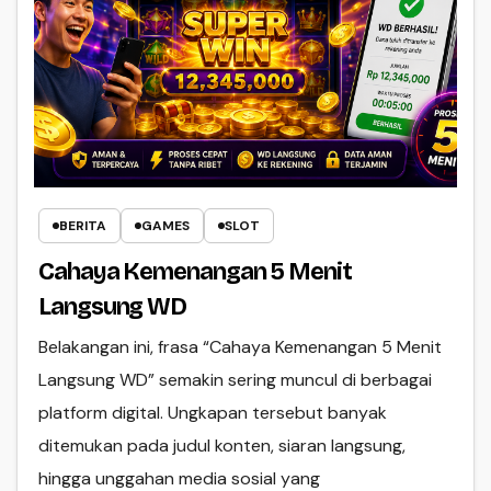
BERITA
GAMES
SLOT
Cahaya Kemenangan 5 Menit
Langsung WD
Belakangan ini, frasa “Cahaya Kemenangan 5 Menit
Langsung WD” semakin sering muncul di berbagai
platform digital. Ungkapan tersebut banyak
ditemukan pada judul konten, siaran langsung,
hingga unggahan media sosial yang