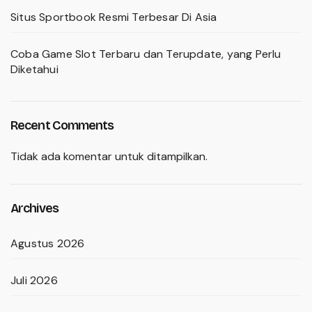
Situs Sportbook Resmi Terbesar Di Asia
Coba Game Slot Terbaru dan Terupdate, yang Perlu
Diketahui
Recent Comments
Tidak ada komentar untuk ditampilkan.
Archives
Agustus 2026
Juli 2026