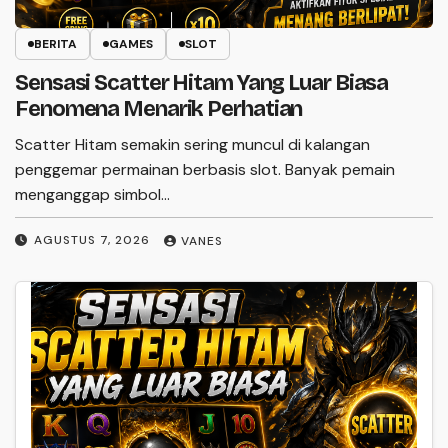
BERITA
GAMES
SLOT
Sensasi Scatter Hitam Yang Luar Biasa
Fenomena Menarik Perhatian
Scatter Hitam semakin sering muncul di kalangan
penggemar permainan berbasis slot. Banyak pemain
menganggap simbol…
AGUSTUS 7, 2026
VANES