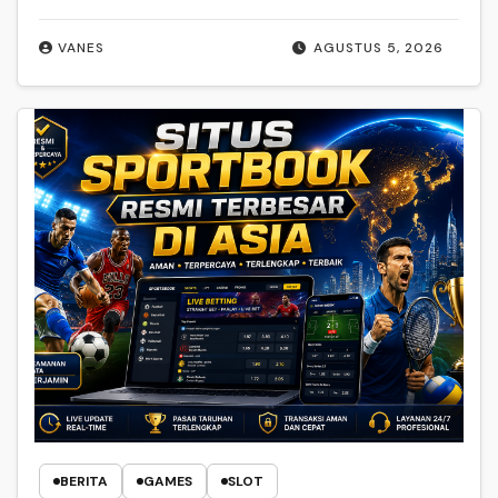
VANES
AGUSTUS 5, 2026
BERITA
GAMES
SLOT