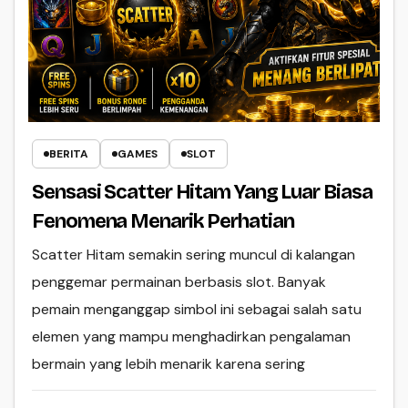
BERITA
GAMES
SLOT
Sensasi Scatter Hitam Yang Luar Biasa
Fenomena Menarik Perhatian
Scatter Hitam semakin sering muncul di kalangan
penggemar permainan berbasis slot. Banyak
pemain menganggap simbol ini sebagai salah satu
elemen yang mampu menghadirkan pengalaman
bermain yang lebih menarik karena sering