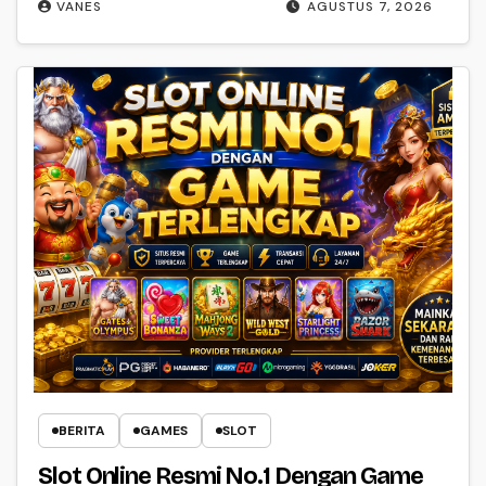
VANES
AGUSTUS 7, 2026
BERITA
GAMES
SLOT
Slot Online Resmi No.1 Dengan Game