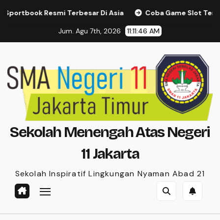
Skip
besar Di Asia
Coba Game Slot Terbaru dan Terupdate, yan
to
Jum. Agu 7th, 2026
11:11:48 AM
content
Sekolah Menengah Atas Negeri
11 Jakarta
Sekolah Inspiratif Lingkungan Nyaman Abad 21