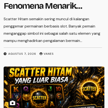
Fenomena Menarik
ka
Perhatian
o
Scatter Hitam semakin sering muncul di kalangan
k
penggemar permainan berbasis slot. Banyak pemain
te
menganggap simbol ini sebagai salah satu elemen yang
mampu menghadirkan pengalaman bermain…
AGUSTUS 7, 2026
VANES