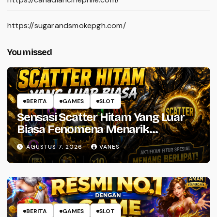
https://sugarandsmokepgh.com/
You missed
BERITA
GAMES
SLOT
Sensasi Scatter Hitam Yang Luar
Biasa Fenomena Menarik
Perhatian
AGUSTUS 7, 2026
VANES
BERITA
GAMES
SLOT