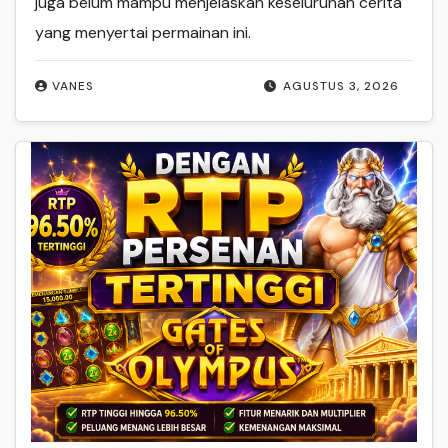
juga belum mampu menjelaskan keseluruhan cerita
yang menyertai permainan ini.
VANES
AGUSTUS 3, 2026