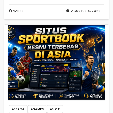
VANES
AGUSTUS 5, 2026
BERITA
GAMES
SLOT