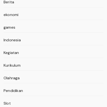
Berita
ekonomi
games
Indonesia
Kegiatan
Kurikulum
Olahraga
Pendidikan
Slot