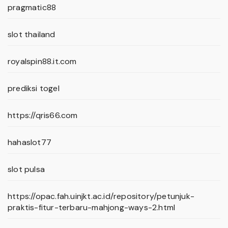
pragmatic88
slot thailand
royalspin88.it.com
prediksi togel
https://qris66.com
hahaslot77
slot pulsa
https://opac.fah.uinjkt.ac.id/repository/petunjuk-
praktis-fitur-terbaru-mahjong-ways-2.html