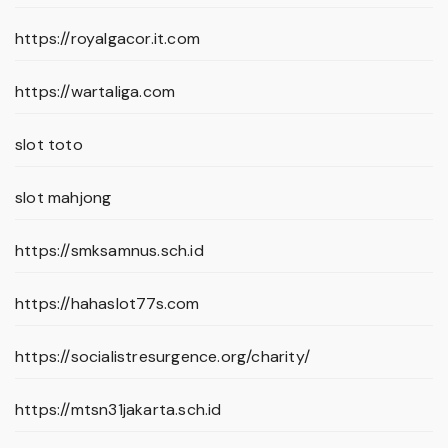
https://royalgacor.it.com
https://wartaliga.com
slot toto
slot mahjong
https://smksamnus.sch.id
https://hahaslot77s.com
https://socialistresurgence.org/charity/
https://mtsn31jakarta.sch.id