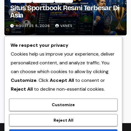
Situs Sportbook Resmi Terbesar Di
Asia
AGUSTUS 5, 2026
VANES
We respect your privacy
Cookies help us improve your experience, deliver
personalized content, and analyze traffic. You
can choose which cookies to allow by clicking
Customize
. Click
Accept All
to consent or
Reject All
to decline non-essential cookies.
Sekolah Menengah Atas
Negeri 11 Jakarta
Customize
Reject All