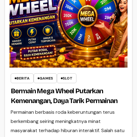
BERITA
GAMES
SLOT
Bermain Mega Wheel Putarkan
Kemenangan, Daya Tarik Permainan
Permainan berbasis roda keberuntungan terus
berkembang seiring meningkatnya minat
masyarakat terhadap hiburan interaktif. Salah satu