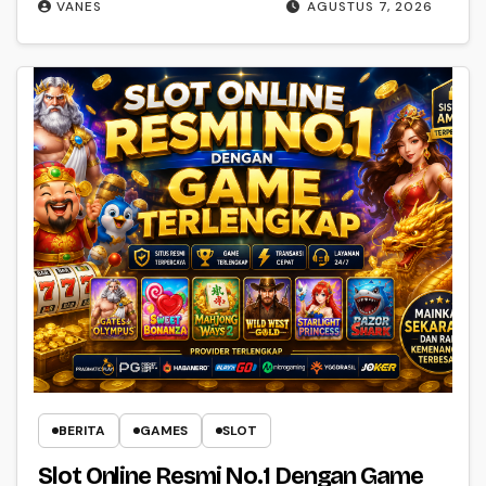
VANES
AGUSTUS 7, 2026
BERITA
GAMES
SLOT
Slot Online Resmi No.1 Dengan Game