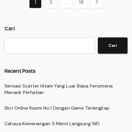
Paginasi
1
2
…
18
pos
Cari
Cari
Recent Posts
Sensasi Scatter Hitam Yang Luar Biasa Fenomena
Menarik Perhatian
Slot Online Resmi No.1 Dengan Game Terlengkap
Cahaya Kemenangan 5 Menit Langsung WD