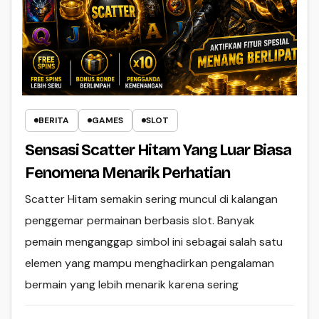
BERITA
GAMES
SLOT
Sensasi Scatter Hitam Yang Luar Biasa
Fenomena Menarik Perhatian
Scatter Hitam semakin sering muncul di kalangan
penggemar permainan berbasis slot. Banyak
pemain menganggap simbol ini sebagai salah satu
elemen yang mampu menghadirkan pengalaman
bermain yang lebih menarik karena sering