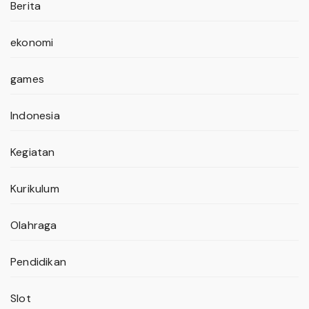
Berita
ekonomi
games
Indonesia
Kegiatan
Kurikulum
Olahraga
Pendidikan
Slot