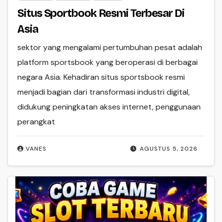
Situs Sportbook Resmi Terbesar Di
Asia
sektor yang mengalami pertumbuhan pesat adalah
platform sportsbook yang beroperasi di berbagai
negara Asia. Kehadiran situs sportsbook resmi
menjadi bagian dari transformasi industri digital,
didukung peningkatan akses internet, penggunaan
perangkat
VANES
AGUSTUS 5, 2026