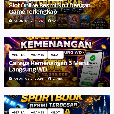
Slot Online Resmi No.1 Dengan
Game Terlengkap
AGUSTUS 7, 2026
VANES
BERITA
GAMES
SLOT
Cahaya Kemenangan 5 Menit
Langsung WD
AGUSTUS 5, 2026
VANES
BERITA
GAMES
SLOT