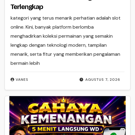
Terlengkap
kategori yang terus menarik perhatian adalah slot
online. Kini, banyak platform berlomba
menghadirkan koleksi permainan yang semakin
lengkap dengan teknologi modern, tampilan
menarik, serta fitur yang memberikan pengalaman
bermain lebih
VANES
AGUSTUS 7, 2026