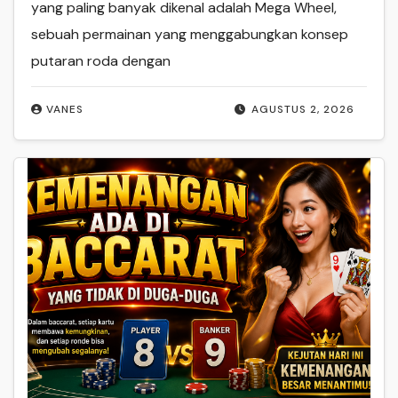
yang paling banyak dikenal adalah Mega Wheel,
sebuah permainan yang menggabungkan konsep
putaran roda dengan
VANES
AGUSTUS 2, 2026