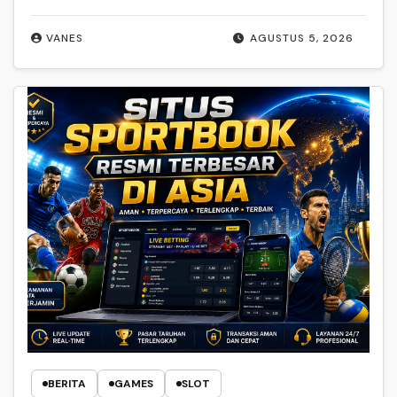
VANES
AGUSTUS 5, 2026
BERITA
GAMES
SLOT