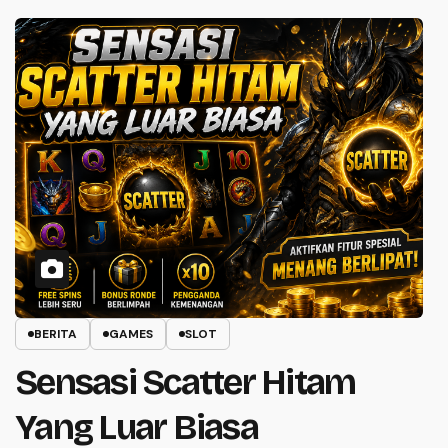
BERITA
GAMES
SLOT
Sensasi Scatter Hitam
Yang Luar Biasa