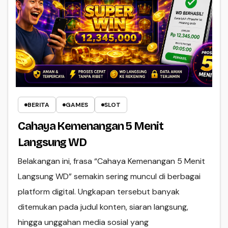
BERITA
GAMES
SLOT
Cahaya Kemenangan 5 Menit
Langsung WD
Belakangan ini, frasa “Cahaya Kemenangan 5 Menit
Langsung WD” semakin sering muncul di berbagai
platform digital. Ungkapan tersebut banyak
ditemukan pada judul konten, siaran langsung,
hingga unggahan media sosial yang