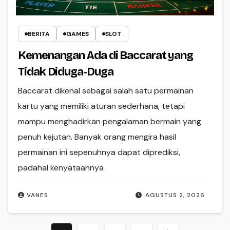
BERITA
GAMES
SLOT
Kemenangan Ada di Baccarat yang
Tidak Diduga-Duga
Baccarat dikenal sebagai salah satu permainan
kartu yang memiliki aturan sederhana, tetapi
mampu menghadirkan pengalaman bermain yang
penuh kejutan. Banyak orang mengira hasil
permainan ini sepenuhnya dapat diprediksi,
padahal kenyataannya
VANES
AGUSTUS 2, 2026