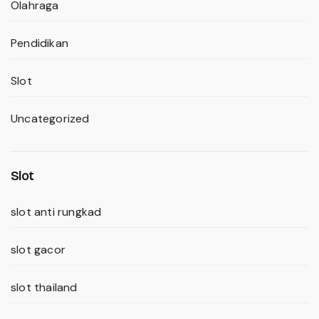
Olahraga
Pendidikan
Slot
Uncategorized
Slot
slot anti rungkad
slot gacor
slot thailand