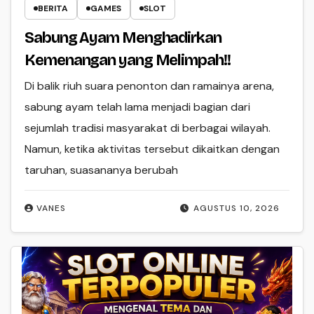
BERITA
GAMES
SLOT
Sabung Ayam Menghadirkan
Kemenangan yang Melimpah!!
Di balik riuh suara penonton dan ramainya arena,
sabung ayam telah lama menjadi bagian dari
sejumlah tradisi masyarakat di berbagai wilayah.
Namun, ketika aktivitas tersebut dikaitkan dengan
taruhan, suasananya berubah
VANES
AGUSTUS 10, 2026