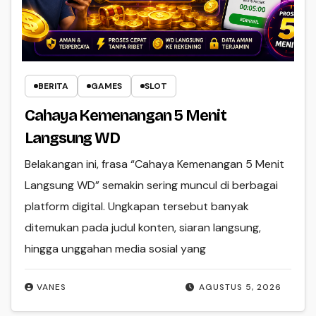
BERITA
GAMES
SLOT
Cahaya Kemenangan 5 Menit
Langsung WD
Belakangan ini, frasa “Cahaya Kemenangan 5 Menit
Langsung WD” semakin sering muncul di berbagai
platform digital. Ungkapan tersebut banyak
ditemukan pada judul konten, siaran langsung,
hingga unggahan media sosial yang
VANES
AGUSTUS 5, 2026