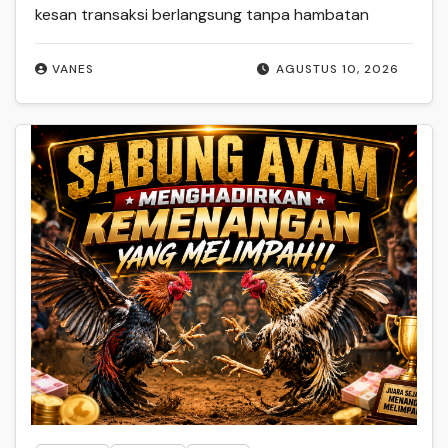
kesan transaksi berlangsung tanpa hambatan
VANES
AGUSTUS 10, 2026