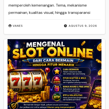
memperoleh kemenangan. Tema, mekanisme
permainan, kualitas visual, hingga transparansi
VANES
AGUSTUS 9, 2026