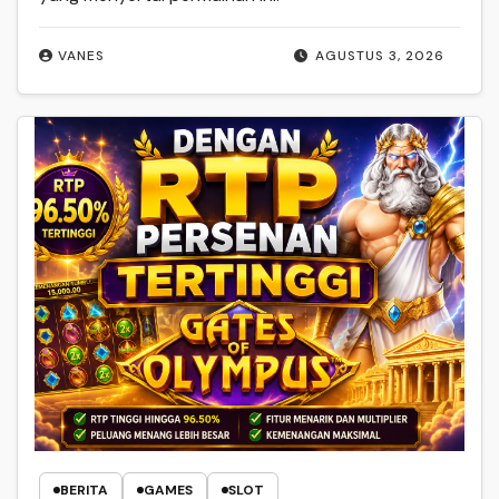
VANES
AGUSTUS 3, 2026
BERITA
GAMES
SLOT