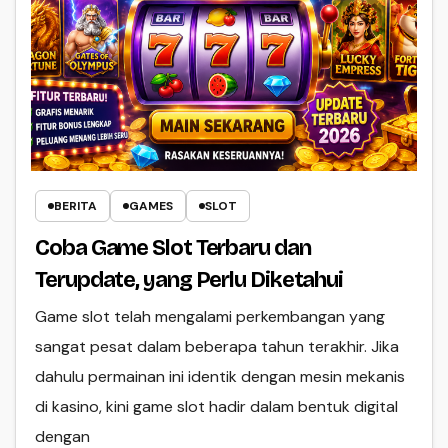
BERITA
GAMES
SLOT
Coba Game Slot Terbaru dan
Terupdate, yang Perlu Diketahui
Game slot telah mengalami perkembangan yang
sangat pesat dalam beberapa tahun terakhir. Jika
dahulu permainan ini identik dengan mesin mekanis
di kasino, kini game slot hadir dalam bentuk digital
dengan