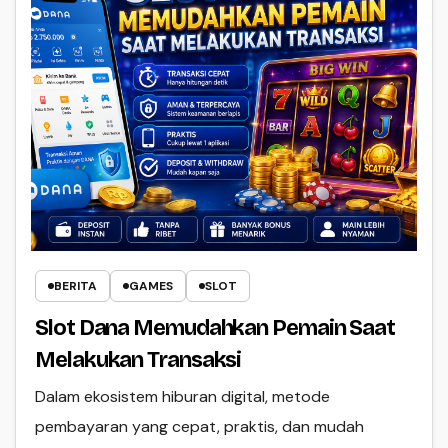
BERITA
GAMES
SLOT
Slot Dana Memudahkan Pemain Saat
Melakukan Transaksi
Dalam ekosistem hiburan digital, metode
pembayaran yang cepat, praktis, dan mudah