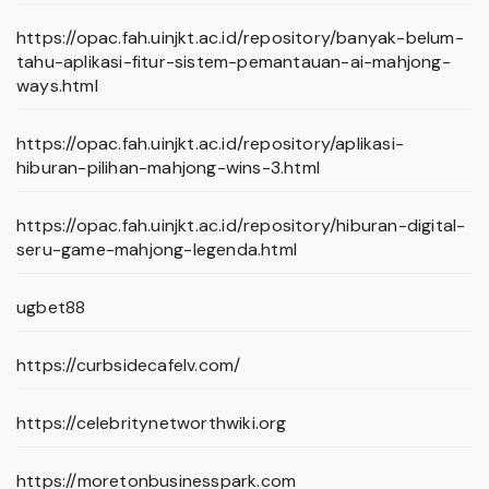
https://opac.fah.uinjkt.ac.id/repository/banyak-belum-
tahu-aplikasi-fitur-sistem-pemantauan-ai-mahjong-
ways.html
https://opac.fah.uinjkt.ac.id/repository/aplikasi-
hiburan-pilihan-mahjong-wins-3.html
https://opac.fah.uinjkt.ac.id/repository/hiburan-digital-
seru-game-mahjong-legenda.html
ugbet88
https://curbsidecafelv.com/
https://celebritynetworthwiki.org
https://moretonbusinesspark.com