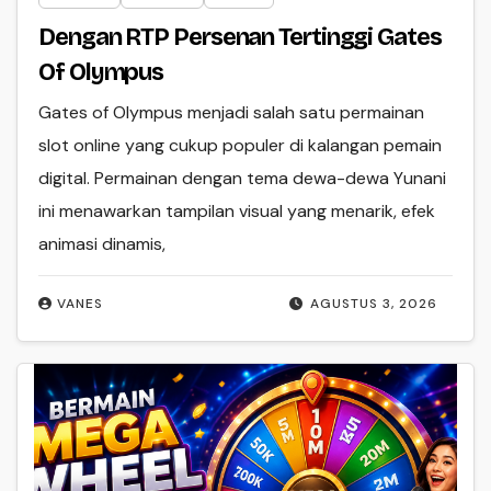
Dengan RTP Persenan Tertinggi Gates
Of Olympus
Gates of Olympus menjadi salah satu permainan
slot online yang cukup populer di kalangan pemain
digital. Permainan dengan tema dewa-dewa Yunani
ini menawarkan tampilan visual yang menarik, efek
animasi dinamis,
VANES
AGUSTUS 3, 2026