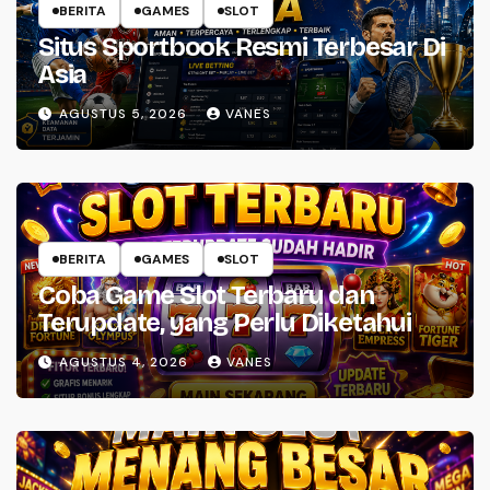
BERITA
GAMES
SLOT
Situs Sportbook Resmi Terbesar Di
Asia
AGUSTUS 5, 2026
VANES
BERITA
GAMES
SLOT
Coba Game Slot Terbaru dan
Terupdate, yang Perlu Diketahui
AGUSTUS 4, 2026
VANES