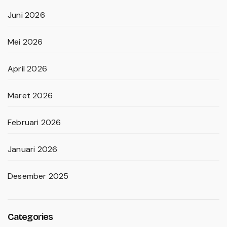
Juni 2026
Mei 2026
April 2026
Maret 2026
Februari 2026
Januari 2026
Desember 2025
Categories