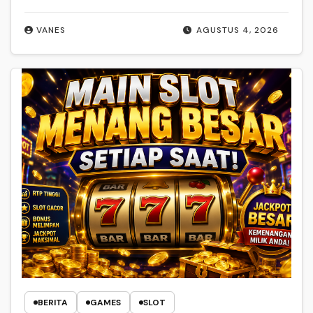
VANES
AGUSTUS 4, 2026
BERITA
GAMES
SLOT