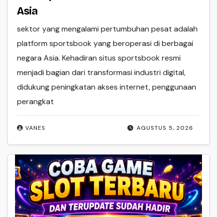
Asia
sektor yang mengalami pertumbuhan pesat adalah
platform sportsbook yang beroperasi di berbagai
negara Asia. Kehadiran situs sportsbook resmi
menjadi bagian dari transformasi industri digital,
didukung peningkatan akses internet, penggunaan
perangkat
VANES
AGUSTUS 5, 2026