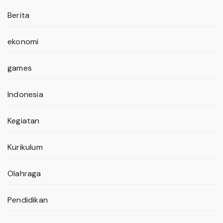
Berita
ekonomi
games
Indonesia
Kegiatan
Kurikulum
Olahraga
Pendidikan