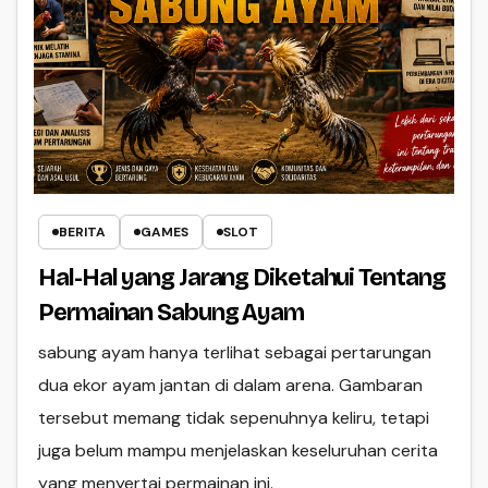
BERITA
GAMES
SLOT
Hal-Hal yang Jarang Diketahui Tentang
Permainan Sabung Ayam
sabung ayam hanya terlihat sebagai pertarungan
dua ekor ayam jantan di dalam arena. Gambaran
tersebut memang tidak sepenuhnya keliru, tetapi
juga belum mampu menjelaskan keseluruhan cerita
yang menyertai permainan ini.