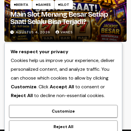
BERITA
GAMES
SLOT
Main Slot Menang Besar Setiap
Saat! Selalu Bisa Terjadi?
AGUSTUS 4, 2026
VANES
We respect your privacy
Cookies help us improve your experience, deliver
personalized content, and analyze traffic. You
can choose which cookies to allow by clicking
Customize
. Click
Accept All
to consent or
Reject All
to decline non-essential cookies.
Sekolah Menengah Atas
Negeri 11 Jakarta
Customize
Reject All