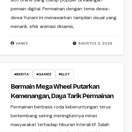
pemain digital. Permainan dengan tema dewa-
dewa Yunani ini menawarkan tampilan visual yang
menarik, efek animasi dinamis,
VANES
AGUSTUS 3, 2026
BERITA
GAMES
SLOT
Bermain Mega Wheel Putarkan
Kemenangan, Daya Tarik Permainan
Permainan berbasis roda keberuntungan terus
berkembang seiring meningkatnya minat
masyarakat terhadap hiburan interaktif. Salah