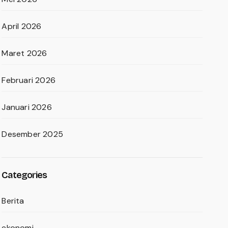
April 2026
Maret 2026
Februari 2026
Januari 2026
Desember 2025
Categories
Berita
ekonomi