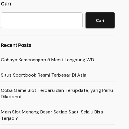
Cari
Cari
Recent Posts
Cahaya Kemenangan 5 Menit Langsung WD
Situs Sportbook Resmi Terbesar Di Asia
Coba Game Slot Terbaru dan Terupdate, yang Perlu
Diketahui
Main Slot Menang Besar Setiap Saat! Selalu Bisa
Terjadi?