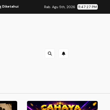
entang Permainan Sabung Ayam
Cahaya Kemenangan 5 M
Rab. Agu 5th, 2026
11:47:28 PM
BERITA
GAMES
SLOT