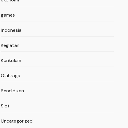
games
Indonesia
Kegiatan
Kurikulum
Olahraga
Pendidikan
Slot
Uncategorized