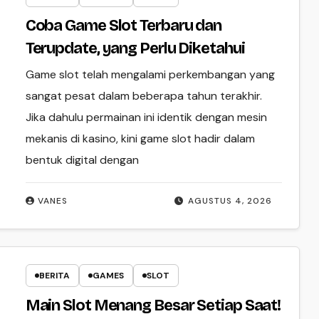
Coba Game Slot Terbaru dan
Terupdate, yang Perlu Diketahui
Game slot telah mengalami perkembangan yang
sangat pesat dalam beberapa tahun terakhir.
Jika dahulu permainan ini identik dengan mesin
mekanis di kasino, kini game slot hadir dalam
bentuk digital dengan
VANES
AGUSTUS 4, 2026
BERITA
GAMES
SLOT
Main Slot Menang Besar Setiap Saat!