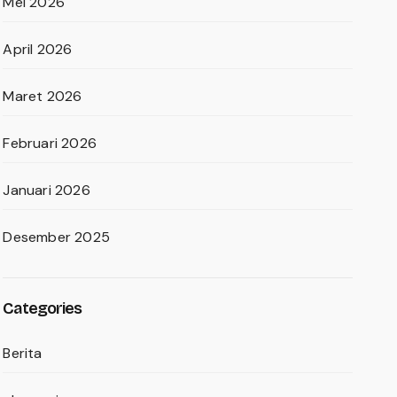
Mei 2026
April 2026
Maret 2026
Februari 2026
Januari 2026
Desember 2025
Categories
Berita