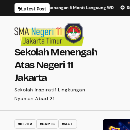
Skip
ahaya Kemenangan 5 Menit Langsung WD
Situs Sportbook
Latest Post
to
content
Sekolah Menengah
Atas Negeri 11
Jakarta
Sekolah Inspiratif Lingkungan
Nyaman Abad 21
BERITA
GAMES
SLOT