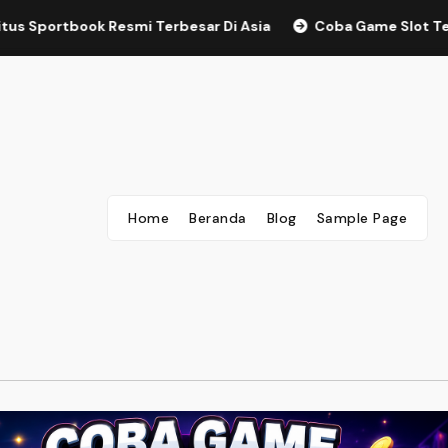
 Resmi Terbesar Di Asia
Coba Game Slot Terbaru dan Teru
Home
Beranda
Blog
Sample Page