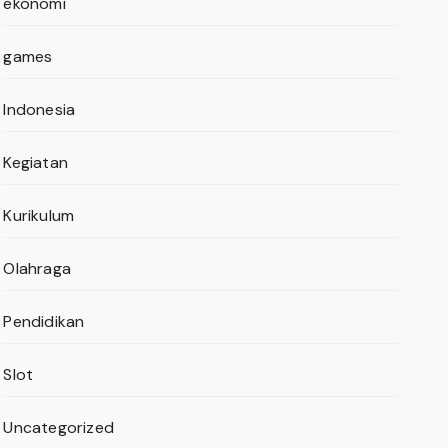
ekonomi
games
Indonesia
Kegiatan
Kurikulum
Olahraga
Pendidikan
Slot
Uncategorized