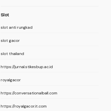
Slot
slot anti rungkad
slot gacor
slot thailand
https://jurnal.stikesbup.ac.id
royalgacor
https://conversationalball.com
https://royalgacor.it.com