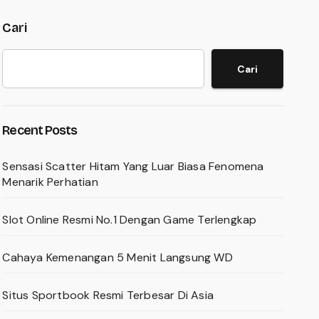
Cari
Cari
Recent Posts
Sensasi Scatter Hitam Yang Luar Biasa Fenomena
Menarik Perhatian
Slot Online Resmi No.1 Dengan Game Terlengkap
Cahaya Kemenangan 5 Menit Langsung WD
Situs Sportbook Resmi Terbesar Di Asia