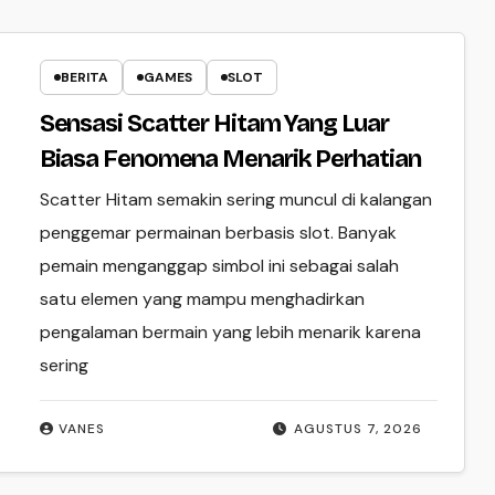
BERITA
GAMES
SLOT
Sensasi Scatter Hitam Yang Luar
Biasa Fenomena Menarik Perhatian
Scatter Hitam semakin sering muncul di kalangan
penggemar permainan berbasis slot. Banyak
pemain menganggap simbol ini sebagai salah
satu elemen yang mampu menghadirkan
pengalaman bermain yang lebih menarik karena
sering
VANES
AGUSTUS 7, 2026