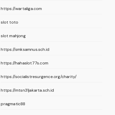
https://wartaliga.com
slot toto
slot mahjong
https://smksamnus.sch.id
https://hahaslot77s.com
https://socialistresurgence.org/charity/
https://mtsn31jakarta.sch.id
pragmatic88