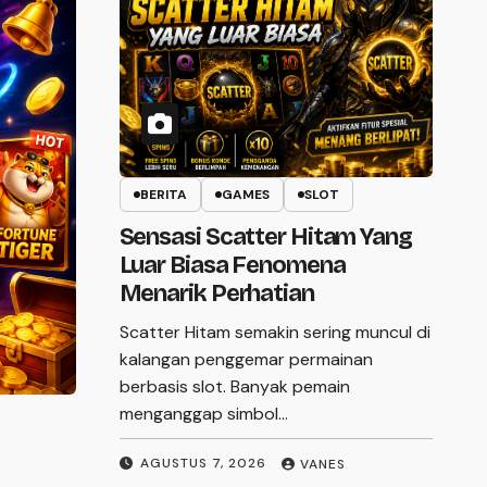
Slot Online Resmi
No.1 Dengan Game
Terlengkap
ategori yang terus menarik perhatian
BERITA
GAMES
SLOT
dalah slot online. Kini, banyak platform
Sensasi Scatter Hitam Yang
erlomba menghadirkan koleksi
Luar Biasa Fenomena
ermainan yang semakin lengkap dengan
Menarik Perhatian
eknologi modern, tampilan menarik,
Scatter Hitam semakin sering muncul di
erta fitur…
kalangan penggemar permainan
berbasis slot. Banyak pemain
menganggap simbol…
AGUSTUS 7, 2026
VANES
AGUSTUS 7, 2026
VANES