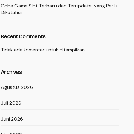
Coba Game Slot Terbaru dan Terupdate, yang Perlu
Diketahui
Recent Comments
Tidak ada komentar untuk ditampilkan.
Archives
Agustus 2026
Juli 2026
Juni 2026