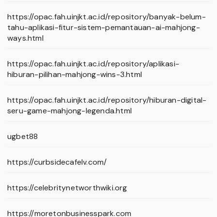
https://opac.fah.uinjkt.ac.id/repository/banyak-belum-
tahu-aplikasi-fitur-sistem-pemantauan-ai-mahjong-
ways.html
https://opac.fah.uinjkt.ac.id/repository/aplikasi-
hiburan-pilihan-mahjong-wins-3.html
https://opac.fah.uinjkt.ac.id/repository/hiburan-digital-
seru-game-mahjong-legenda.html
ugbet88
https://curbsidecafelv.com/
https://celebritynetworthwiki.org
https://moretonbusinesspark.com