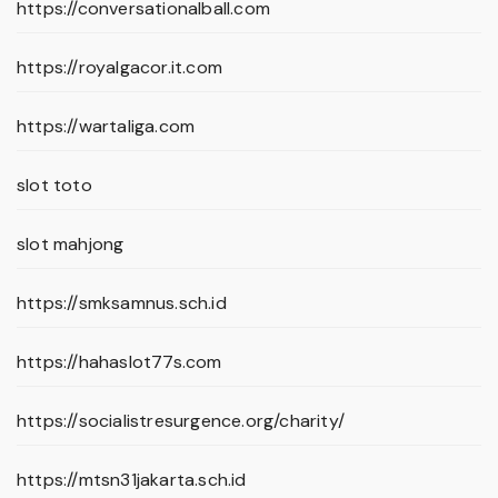
https://conversationalball.com
https://royalgacor.it.com
https://wartaliga.com
slot toto
slot mahjong
https://smksamnus.sch.id
https://hahaslot77s.com
https://socialistresurgence.org/charity/
https://mtsn31jakarta.sch.id