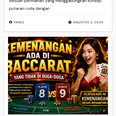
sebuah permainan yang menggabungkan konsep
putaran roda dengan
VANES
AGUSTUS 2, 2026