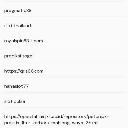
pragmatic88
slot thailand
royalspin88.it.com
prediksi togel
https://qris66.com
hahaslot77
slot pulsa
https://opac.fah.uinjkt.ac.id/repository/petunjuk-
praktis-fitur-terbaru-mahjong-ways-2.html