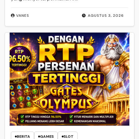
VANES
AGUSTUS 3, 2026
BERITA
GAMES
SLOT