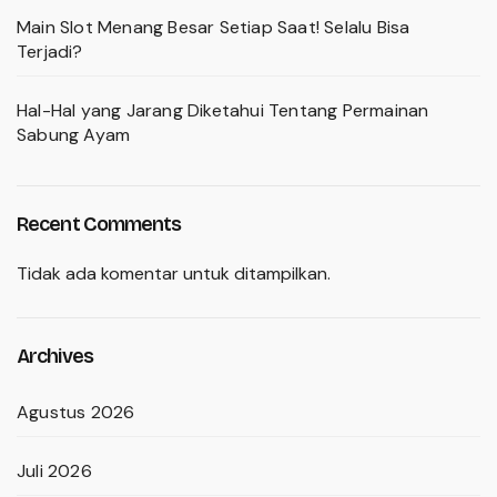
Main Slot Menang Besar Setiap Saat! Selalu Bisa
Terjadi?
Hal-Hal yang Jarang Diketahui Tentang Permainan
Sabung Ayam
Recent Comments
Tidak ada komentar untuk ditampilkan.
Archives
Agustus 2026
Juli 2026