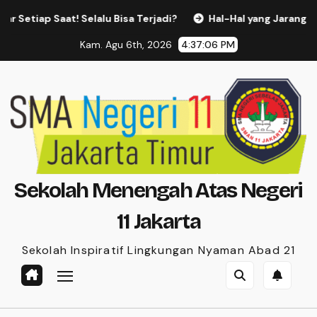
Skip
 Bisa Terjadi?
Hal-Hal yang Jarang Diketahui Tentang Pe
to
Kam. Agu 6th, 2026
4:37:08 PM
content
Sekolah Menengah Atas Negeri
11 Jakarta
Sekolah Inspiratif Lingkungan Nyaman Abad 21