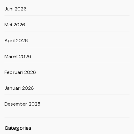
Juni 2026
Mei 2026
April 2026
Maret 2026
Februari 2026
Januari 2026
Desember 2025
Categories