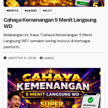
BERITA
GAMES
SLOT
Cahaya Kemenangan 5 Menit Langsung
WD
Belakangan ini, frasa “Cahaya Kemenangan 5 Menit
Langsung WD” semakin sering muncul di berbagai
platform…
AGUSTUS 5, 2026
VANES