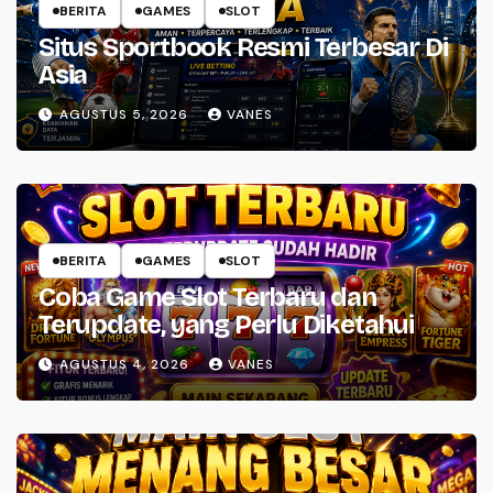
BERITA
GAMES
SLOT
Situs Sportbook Resmi Terbesar Di
Asia
AGUSTUS 5, 2026
VANES
BERITA
GAMES
SLOT
Coba Game Slot Terbaru dan
Terupdate, yang Perlu Diketahui
AGUSTUS 4, 2026
VANES