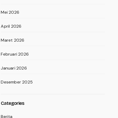
Mei 2026
April 2026
Maret 2026
Februari 2026
Januari 2026
Desember 2025
Categories
Berita