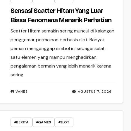
Sensasi Scatter Hitam Yang Luar
Biasa Fenomena Menarik Perhatian
Scatter Hitam semakin sering muncul di kalangan
penggemar permainan berbasis slot. Banyak
pemain menganggap simbol ini sebagai salah
satu elemen yang mampu menghadirkan
pengalaman bermain yang lebih menarik karena
sering
VANES
AGUSTUS 7, 2026
BERITA
GAMES
SLOT