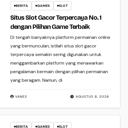
BERITA
GAMES
SLOT
Situs Slot Gacor Terpercaya No. 1
dengan Pilihan Game Terbaik
Di tengah banyaknya platform permainan online
yang bermunculan, istilah situs slot gacor
terpercaya semakin sering digunakan untuk
menggambarkan platform yang menawarkan
pengalaman bermain dengan pilihan permainan
yang beragam. Namun, di
VANES
AGUSTUS 8, 2026
BERITA
GAMES
SLOT