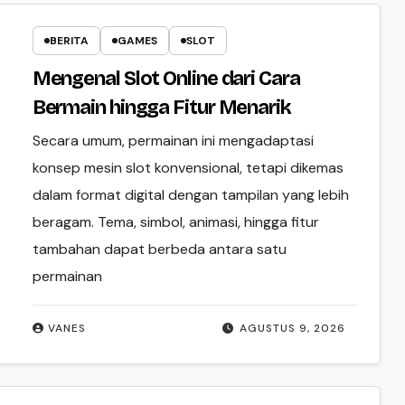
BERITA
GAMES
SLOT
Mengenal Slot Online dari Cara
Bermain hingga Fitur Menarik
Secara umum, permainan ini mengadaptasi
konsep mesin slot konvensional, tetapi dikemas
dalam format digital dengan tampilan yang lebih
beragam. Tema, simbol, animasi, hingga fitur
tambahan dapat berbeda antara satu
permainan
VANES
AGUSTUS 9, 2026