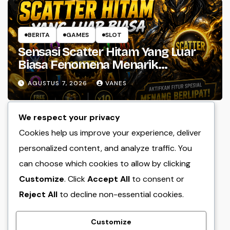
BERITA
GAMES
SLOT
Sensasi Scatter Hitam Yang Luar
Biasa Fenomena Menarik
Perhatian
AGUSTUS 7, 2026
VANES
We respect your privacy
Cookies help us improve your experience, deliver
personalized content, and analyze traffic. You
can choose which cookies to allow by clicking
Customize
. Click
Accept All
to consent or
Reject All
to decline non-essential cookies.
Sekolah Menengah Atas
Negeri 11 Jakarta
Customize