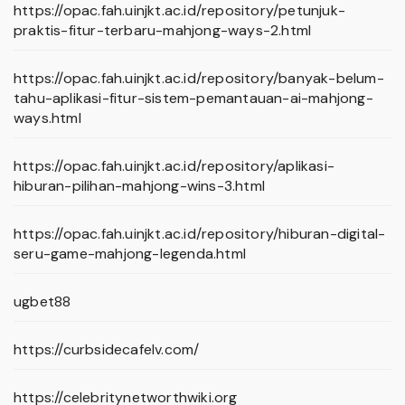
https://opac.fah.uinjkt.ac.id/repository/petunjuk-
praktis-fitur-terbaru-mahjong-ways-2.html
https://opac.fah.uinjkt.ac.id/repository/banyak-belum-
tahu-aplikasi-fitur-sistem-pemantauan-ai-mahjong-
ways.html
https://opac.fah.uinjkt.ac.id/repository/aplikasi-
hiburan-pilihan-mahjong-wins-3.html
https://opac.fah.uinjkt.ac.id/repository/hiburan-digital-
seru-game-mahjong-legenda.html
ugbet88
https://curbsidecafelv.com/
https://celebritynetworthwiki.org