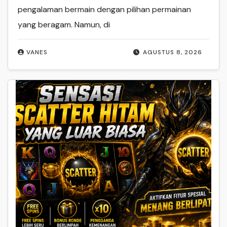
pengalaman bermain dengan pilihan permainan
yang beragam. Namun, di
VANES
AGUSTUS 8, 2026