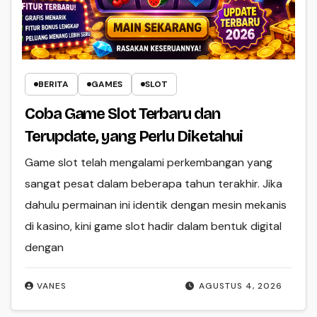
BERITA
GAMES
SLOT
Coba Game Slot Terbaru dan
Terupdate, yang Perlu Diketahui
Game slot telah mengalami perkembangan yang
sangat pesat dalam beberapa tahun terakhir. Jika
dahulu permainan ini identik dengan mesin mekanis
di kasino, kini game slot hadir dalam bentuk digital
dengan
VANES
AGUSTUS 4, 2026