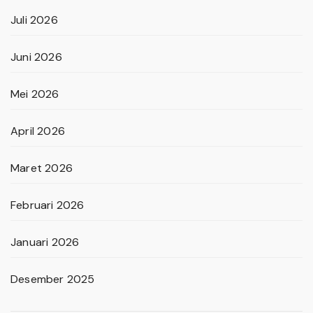
Juli 2026
Juni 2026
Mei 2026
April 2026
Maret 2026
Februari 2026
Januari 2026
Desember 2025