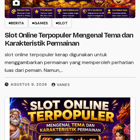
BERITA
GAMES
SLOT
Slot Online Terpopuler Mengenal Tema dan
Karakteristik Permainan
slot online terpopuler kerap digunakan untuk
menggambarkan permainan yang memperoleh perhatian
luas dari pemain. Namun,…
AGUSTUS 9, 2026
VANES