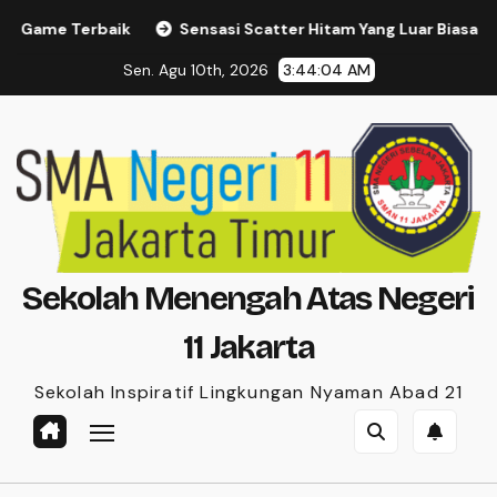
Skip
Sensasi Scatter Hitam Yang Luar Biasa Fenomena Menarik Perha
to
Sen. Agu 10th, 2026
3:44:06 AM
content
Sekolah Menengah Atas Negeri
11 Jakarta
Sekolah Inspiratif Lingkungan Nyaman Abad 21