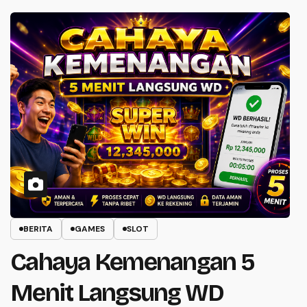
ERITA
GAMES
SLOT
BERIT
ahaya Kemenangan 5
Sit
enit Langsung WD
Ter