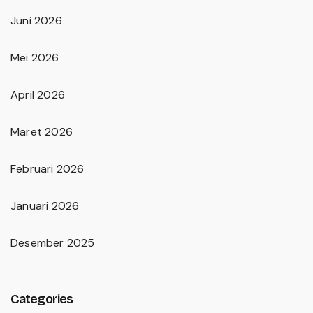
Juni 2026
Mei 2026
April 2026
Maret 2026
Februari 2026
Januari 2026
Desember 2025
Categories