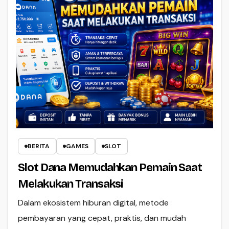
BERITA
GAMES
SLOT
Slot Dana Memudahkan Pemain Saat
Melakukan Transaksi
Dalam ekosistem hiburan digital, metode
pembayaran yang cepat, praktis, dan mudah