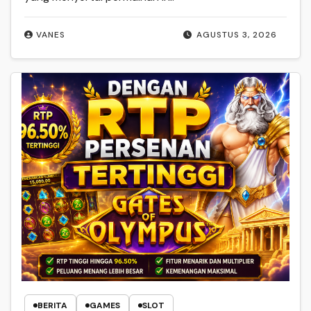
VANES
AGUSTUS 3, 2026
BERITA
GAMES
SLOT