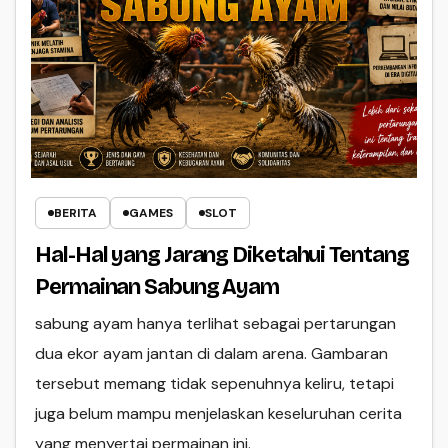
BERITA
GAMES
SLOT
Hal-Hal yang Jarang Diketahui Tentang
Permainan Sabung Ayam
sabung ayam hanya terlihat sebagai pertarungan
dua ekor ayam jantan di dalam arena. Gambaran
tersebut memang tidak sepenuhnya keliru, tetapi
juga belum mampu menjelaskan keseluruhan cerita
yang menyertai permainan ini.