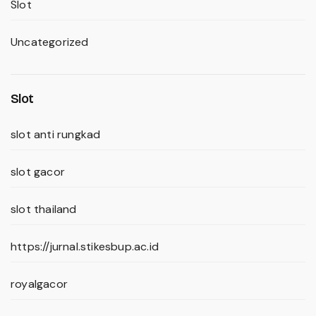
Slot
Uncategorized
Slot
slot anti rungkad
slot gacor
slot thailand
https://jurnal.stikesbup.ac.id
royalgacor