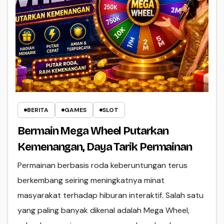
BERITA
GAMES
SLOT
Bermain Mega Wheel Putarkan
Kemenangan, Daya Tarik Permainan
Permainan berbasis roda keberuntungan terus
berkembang seiring meningkatnya minat
masyarakat terhadap hiburan interaktif. Salah satu
yang paling banyak dikenal adalah Mega Wheel,