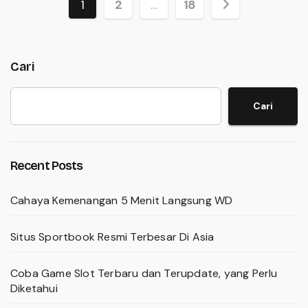
Paginasi
1
2
…
18
pos
Cari
Cari
Recent Posts
Cahaya Kemenangan 5 Menit Langsung WD
Situs Sportbook Resmi Terbesar Di Asia
Coba Game Slot Terbaru dan Terupdate, yang Perlu
Diketahui