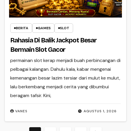
BERITA
GAMES
SLOT
Rahasia Di Balik Jackpot Besar
Bermain Slot Gacor
permainan slot kerap menjadi buah perbincangan di
pelbagai kalangan. Dahulu kala, kabar mengenai
kemenangan besar lazim tersiar dari mulut ke mulut,
lalu berkembang menjadi cerita yang dibumbui
beragam tafsir. Kini,
VANES
AGUSTUS 1, 2026