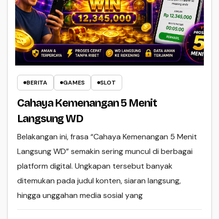
BERITA
GAMES
SLOT
Cahaya Kemenangan 5 Menit
Langsung WD
Belakangan ini, frasa “Cahaya Kemenangan 5 Menit
Langsung WD” semakin sering muncul di berbagai
platform digital. Ungkapan tersebut banyak
ditemukan pada judul konten, siaran langsung,
hingga unggahan media sosial yang