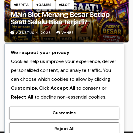
BERITA
GAMES
SLOT
Main Slot Menang Besar Setiap
Saat! Selalu Bisa Terjadi?
AGUSTUS 4, 2026
VANES
We respect your privacy
Cookies help us improve your experience, deliver
personalized content, and analyze traffic. You
can choose which cookies to allow by clicking
Customize
. Click
Accept All
to consent or
Reject All
to decline non-essential cookies.
Sekolah Menengah Atas
Negeri 11 Jakarta
Customize
Reject All