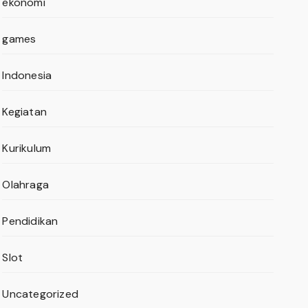
ekonomi
games
Indonesia
Kegiatan
Kurikulum
Olahraga
Pendidikan
Slot
Uncategorized