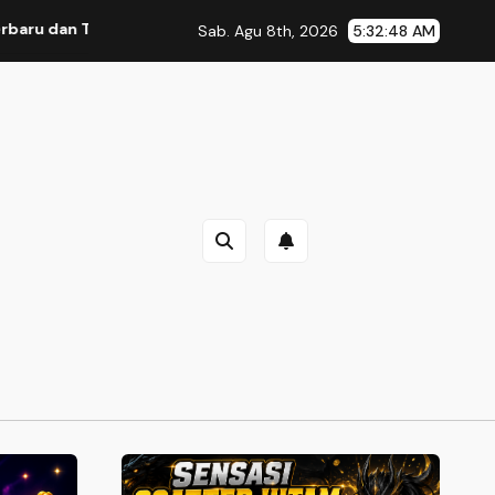
pdate, yang Perlu Diketahui
Sensasi Scatter Hitam Yan
Sab. Agu 8th, 2026
5:32:49 AM
BERITA
GAMES
SLOT