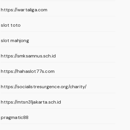
https://wartaliga.com
slot toto
slot mahjong
https://smksamnus.sch.id
https://hahaslot77s.com
https://socialistresurgence.org/charity/
https://mtsn31jakarta.sch.id
pragmatic88