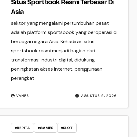
Situs Sportbook Resmi Terbesar Di
Asia
sektor yang mengalami pertumbuhan pesat
adalah platform sportsbook yang beroperasi di
berbagai negara Asia. Kehadiran situs
sportsbook resmi menjadi bagian dari
transformasi industri digital, didukung
peningkatan akses internet, penggunaan
perangkat
VANES
AGUSTUS 5, 2026
BERITA
GAMES
SLOT