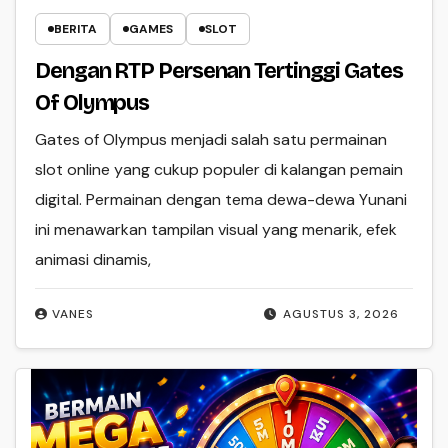
BERITA
GAMES
SLOT
Dengan RTP Persenan Tertinggi Gates
Of Olympus
Gates of Olympus menjadi salah satu permainan
slot online yang cukup populer di kalangan pemain
digital. Permainan dengan tema dewa-dewa Yunani
ini menawarkan tampilan visual yang menarik, efek
animasi dinamis,
VANES
AGUSTUS 3, 2026