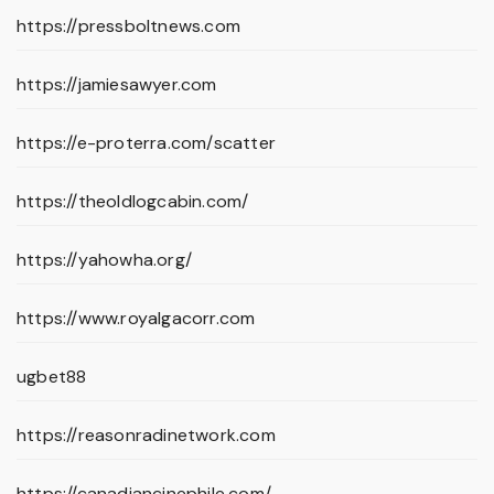
https://pressboltnews.com
https://jamiesawyer.com
https://e-proterra.com/scatter
https://theoldlogcabin.com/
https://yahowha.org/
https://www.royalgacorr.com
ugbet88
https://reasonradinetwork.com
https://canadiancinephile.com/