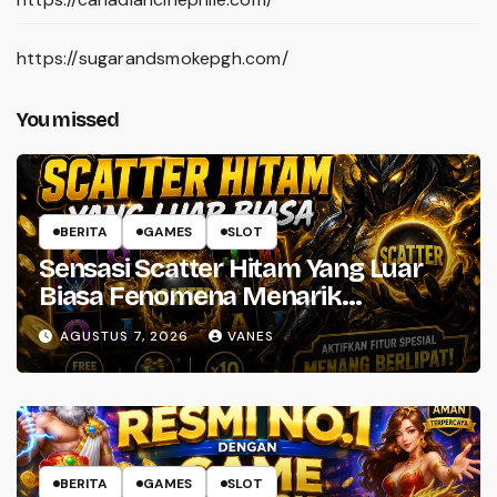
https://sugarandsmokepgh.com/
You missed
BERITA
GAMES
SLOT
Sensasi Scatter Hitam Yang Luar
Biasa Fenomena Menarik
Perhatian
AGUSTUS 7, 2026
VANES
BERITA
GAMES
SLOT