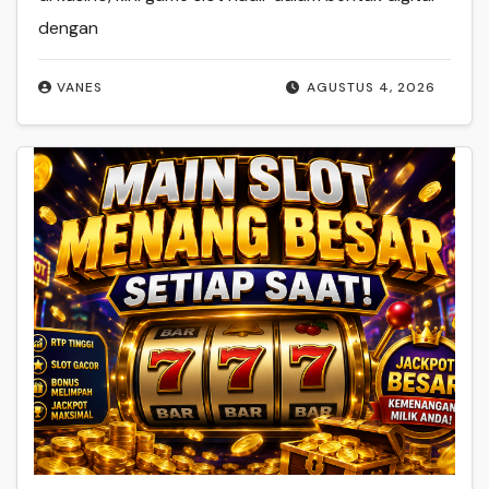
dengan
VANES
AGUSTUS 4, 2026