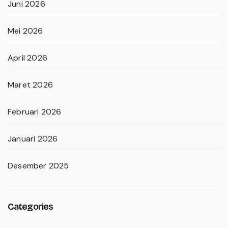
Juni 2026
Mei 2026
April 2026
Maret 2026
Februari 2026
Januari 2026
Desember 2025
Categories