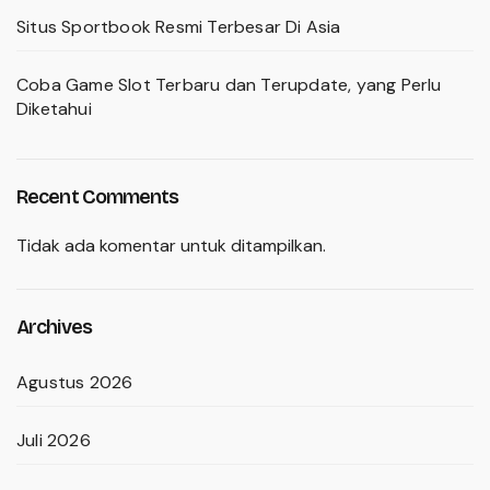
Situs Sportbook Resmi Terbesar Di Asia
Coba Game Slot Terbaru dan Terupdate, yang Perlu
Diketahui
Recent Comments
Tidak ada komentar untuk ditampilkan.
Archives
Agustus 2026
Juli 2026