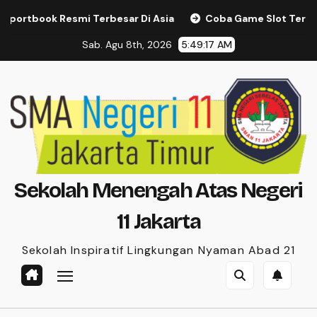
Skip
esar Di Asia
Coba Game Slot Terbaru dan Terupdate, yang
to
Sab. Agu 8th, 2026
5:49:19 AM
content
Sekolah Menengah Atas Negeri
11 Jakarta
Sekolah Inspiratif Lingkungan Nyaman Abad 21