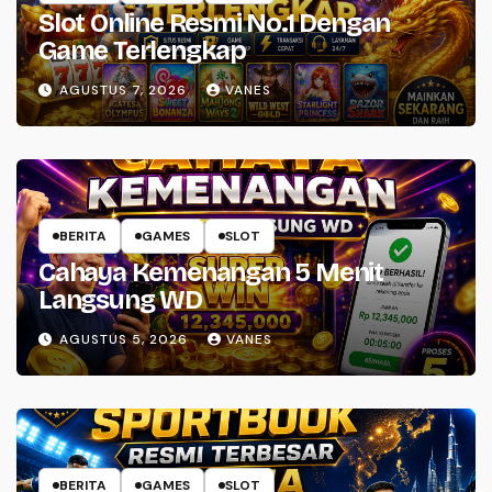
Slot Online Resmi No.1 Dengan
Game Terlengkap
AGUSTUS 7, 2026
VANES
BERITA
GAMES
SLOT
Cahaya Kemenangan 5 Menit
Langsung WD
AGUSTUS 5, 2026
VANES
BERITA
GAMES
SLOT