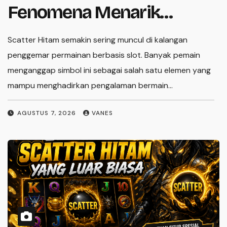
a Menarik
kategori yang terus me
n
online. Kini, banyak p
kin sering muncul di kalangan
koleksi permainan yan
an berbasis slot. Banyak pemain
teknologi modern, tamp
 ini sebagai salah satu elemen yang
kan pengalaman bermain…
AGUSTUS 7, 2026
VANES