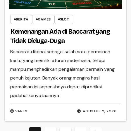
BERITA
GAMES
SLOT
Kemenangan Ada di Baccarat yang
Tidak Diduga-Duga
Baccarat dikenal sebagai salah satu permainan
kartu yang memiliki aturan sederhana, tetapi
mampu menghadirkan pengalaman bermain yang
penuh kejutan. Banyak orang mengira hasil
permainan ini sepenuhnya dapat diprediksi,
padahal kenyataannya
VANES
AGUSTUS 2, 2026