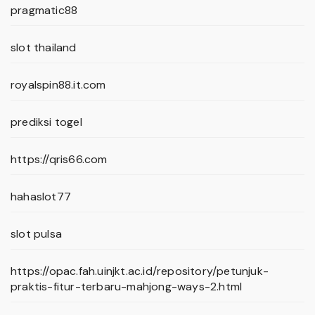
pragmatic88
slot thailand
royalspin88.it.com
prediksi togel
https://qris66.com
hahaslot77
slot pulsa
https://opac.fah.uinjkt.ac.id/repository/petunjuk-
praktis-fitur-terbaru-mahjong-ways-2.html