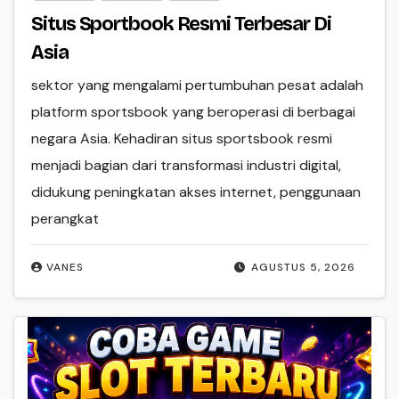
Situs Sportbook Resmi Terbesar Di
Asia
sektor yang mengalami pertumbuhan pesat adalah
platform sportsbook yang beroperasi di berbagai
negara Asia. Kehadiran situs sportsbook resmi
menjadi bagian dari transformasi industri digital,
didukung peningkatan akses internet, penggunaan
perangkat
VANES
AGUSTUS 5, 2026