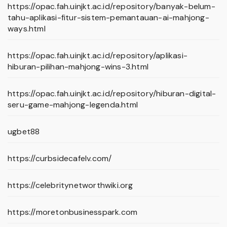
https://opac.fah.uinjkt.ac.id/repository/banyak-belum-
tahu-aplikasi-fitur-sistem-pemantauan-ai-mahjong-
ways.html
https://opac.fah.uinjkt.ac.id/repository/aplikasi-
hiburan-pilihan-mahjong-wins-3.html
https://opac.fah.uinjkt.ac.id/repository/hiburan-digital-
seru-game-mahjong-legenda.html
ugbet88
https://curbsidecafelv.com/
https://celebritynetworthwiki.org
https://moretonbusinesspark.com