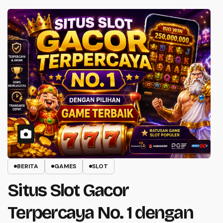
GAMES
SLOT
BERITA
GAM
Slot Gacor
Sensasi
rcaya No. 1 dengan
Yang Lu