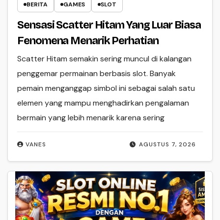
BERITA
GAMES
SLOT
Sensasi Scatter Hitam Yang Luar Biasa
Fenomena Menarik Perhatian
Scatter Hitam semakin sering muncul di kalangan
penggemar permainan berbasis slot. Banyak
pemain menganggap simbol ini sebagai salah satu
elemen yang mampu menghadirkan pengalaman
bermain yang lebih menarik karena sering
VANES
AGUSTUS 7, 2026