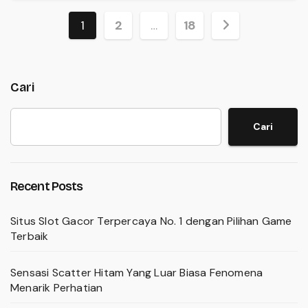
Paginasi
1
2
…
18
pos
Cari
Cari
Recent Posts
Situs Slot Gacor Terpercaya No. 1 dengan Pilihan Game
Terbaik
Sensasi Scatter Hitam Yang Luar Biasa Fenomena
Menarik Perhatian