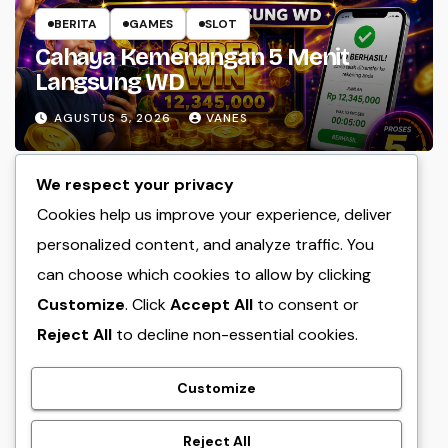
BERITA
GAMES
SLOT
Cahaya Kemenangan 5 Menit
Langsung WD
AGUSTUS 5, 2026
VANES
We respect your privacy
Cookies help us improve your experience, deliver
personalized content, and analyze traffic. You
can choose which cookies to allow by clicking
Customize
. Click
Accept All
to consent or
Reject All
to decline non-essential cookies.
Sekolah Menengah Atas
Negeri 11 Jakarta
Customize
Reject All