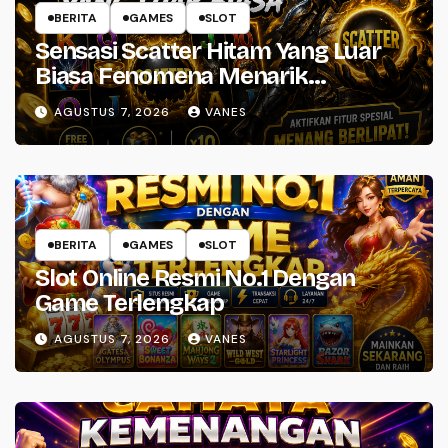
BERITA
GAMES
SLOT
Sensasi Scatter Hitam Yang Luar
Biasa Fenomena Menarik
Perhatian
AGUSTUS 7, 2026
VANES
BERITA
GAMES
SLOT
Slot Online Resmi No.1 Dengan
Game Terlengkap
AGUSTUS 7, 2026
VANES