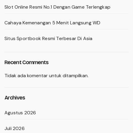
Slot Online Resmi No.1 Dengan Game Terlengkap
Cahaya Kemenangan 5 Menit Langsung WD
Situs Sportbook Resmi Terbesar Di Asia
Recent Comments
Tidak ada komentar untuk ditampilkan.
Archives
Agustus 2026
Juli 2026