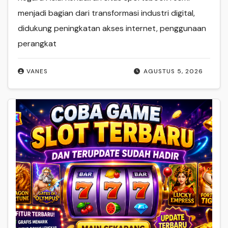
menjadi bagian dari transformasi industri digital,
didukung peningkatan akses internet, penggunaan
perangkat
VANES
AGUSTUS 5, 2026