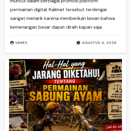
muncul dalam berbagai promosi platform
permainan digital. Kalimat tersebut terdengar
sangat menarik karena memberikan kesan bahwa
kemenangan besar dapat diraih kapan saja.
VANES
AGUSTUS 4, 2026