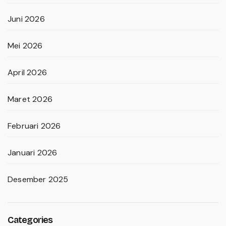
Juni 2026
Mei 2026
April 2026
Maret 2026
Februari 2026
Januari 2026
Desember 2025
Categories