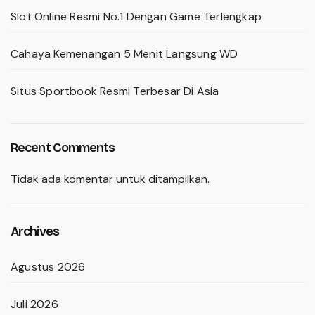
Slot Online Resmi No.1 Dengan Game Terlengkap
Cahaya Kemenangan 5 Menit Langsung WD
Situs Sportbook Resmi Terbesar Di Asia
Recent Comments
Tidak ada komentar untuk ditampilkan.
Archives
Agustus 2026
Juli 2026