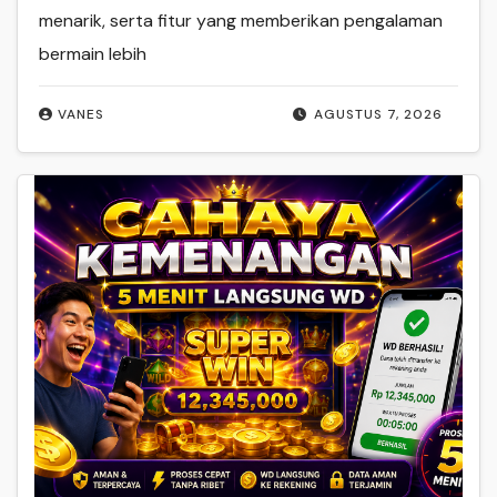
menarik, serta fitur yang memberikan pengalaman
bermain lebih
VANES
AGUSTUS 7, 2026