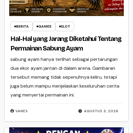
BERITA
GAMES
SLOT
Hal-Hal yang Jarang Diketahui Tentang
Permainan Sabung Ayam
sabung ayam hanya terlihat sebagai pertarungan
dua ekor ayam jantan di dalam arena. Gambaran
tersebut memang tidak sepenuhnya keliru, tetapi
juga belum mampu menjelaskan keseluruhan cerita
yang menyertai permainan ini.
VANES
AGUSTUS 3, 2026