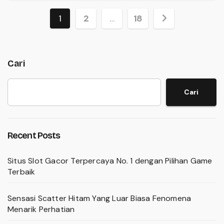
Paginasi
1
2
…
18
pos
Cari
Cari
Recent Posts
Situs Slot Gacor Terpercaya No. 1 dengan Pilihan Game
Terbaik
Sensasi Scatter Hitam Yang Luar Biasa Fenomena
Menarik Perhatian