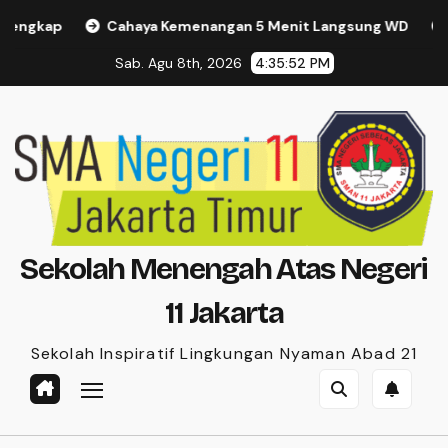
Skip
 Kemenangan 5 Menit Langsung WD
Situs Sportbook Resm
to
Sab. Agu 8th, 2026
4:35:54 PM
content
Sekolah Menengah Atas Negeri
11 Jakarta
Sekolah Inspiratif Lingkungan Nyaman Abad 21