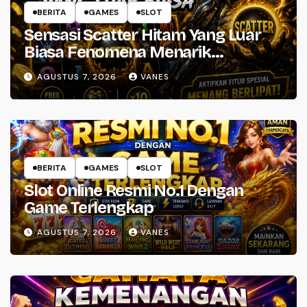
BERITA
GAMES
SLOT
Sensasi Scatter Hitam Yang Luar
Biasa Fenomena Menarik
Perhatian
AGUSTUS 7, 2026
VANES
BERITA
GAMES
SLOT
Slot Online Resmi No.1 Dengan
Game Terlengkap
AGUSTUS 7, 2026
VANES