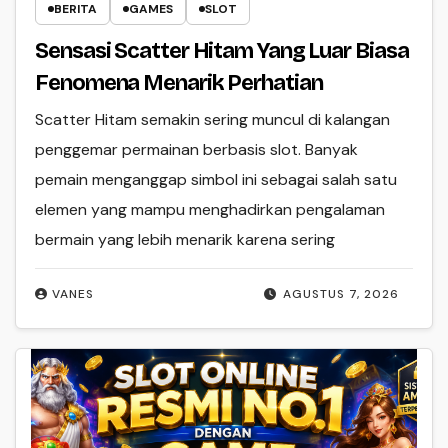
BERITA
GAMES
SLOT
Sensasi Scatter Hitam Yang Luar Biasa
Fenomena Menarik Perhatian
Scatter Hitam semakin sering muncul di kalangan
penggemar permainan berbasis slot. Banyak
pemain menganggap simbol ini sebagai salah satu
elemen yang mampu menghadirkan pengalaman
bermain yang lebih menarik karena sering
VANES
AGUSTUS 7, 2026