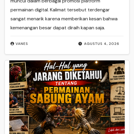
muncul dalam berbagai promosi platform
permainan digital. Kalimat tersebut terdengar
sangat menarik karena memberikan kesan bahwa
kemenangan besar dapat diraih kapan saja.
VANES
AGUSTUS 4, 2026