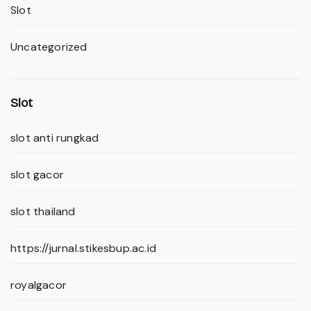
Slot
Uncategorized
Slot
slot anti rungkad
slot gacor
slot thailand
https://jurnal.stikesbup.ac.id
royalgacor