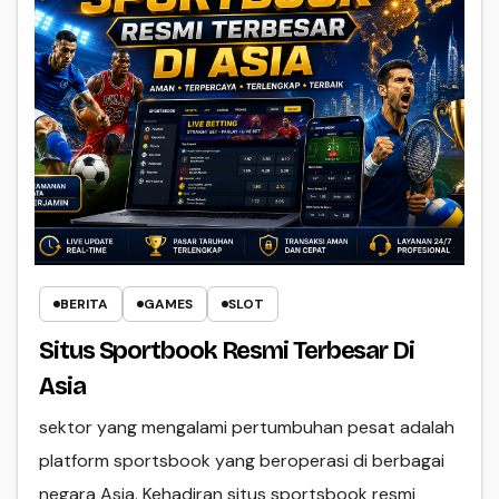
BERITA
GAMES
SLOT
Situs Sportbook Resmi Terbesar Di
Asia
sektor yang mengalami pertumbuhan pesat adalah
platform sportsbook yang beroperasi di berbagai
negara Asia. Kehadiran situs sportsbook resmi