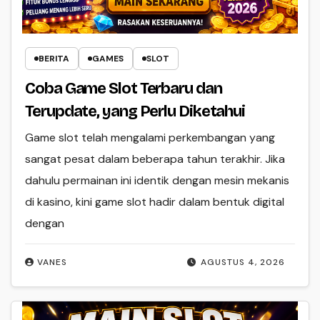
BERITA
GAMES
SLOT
Coba Game Slot Terbaru dan
Terupdate, yang Perlu Diketahui
Game slot telah mengalami perkembangan yang
sangat pesat dalam beberapa tahun terakhir. Jika
dahulu permainan ini identik dengan mesin mekanis
di kasino, kini game slot hadir dalam bentuk digital
dengan
VANES
AGUSTUS 4, 2026