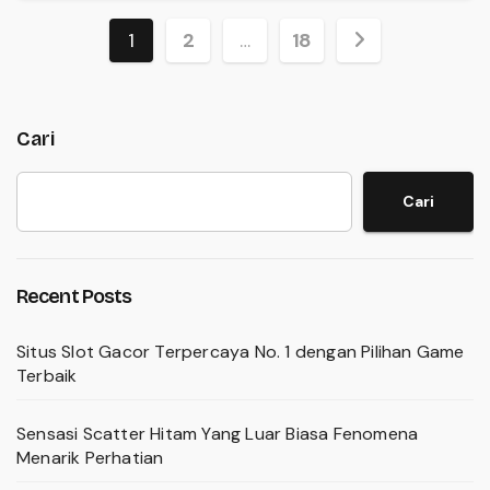
Paginasi
1
2
…
18
pos
Cari
Cari
Recent Posts
Situs Slot Gacor Terpercaya No. 1 dengan Pilihan Game
Terbaik
Sensasi Scatter Hitam Yang Luar Biasa Fenomena
Menarik Perhatian