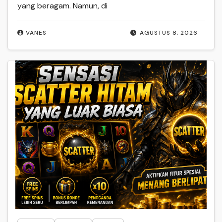
yang beragam. Namun, di
VANES
AGUSTUS 8, 2026