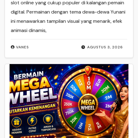
slot online yang cukup populer di kalangan pemain
digital. Permainan dengan tema dewa-dewa Yunani
ini menawarkan tampilan visual yang menarik, efek
animasi dinamis,
VANES
AGUSTUS 3, 2026