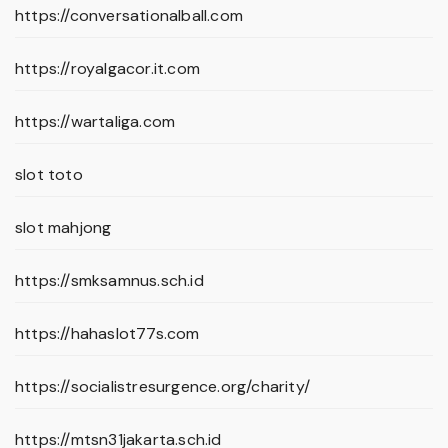
https://conversationalball.com
https://royalgacor.it.com
https://wartaliga.com
slot toto
slot mahjong
https://smksamnus.sch.id
https://hahaslot77s.com
https://socialistresurgence.org/charity/
https://mtsn31jakarta.sch.id