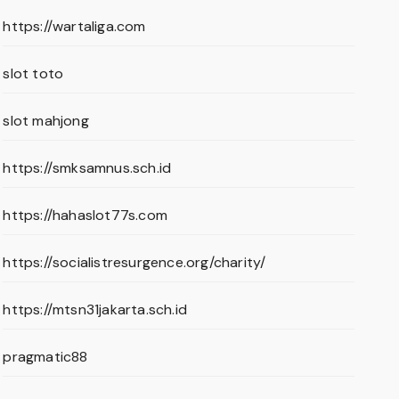
https://wartaliga.com
slot toto
slot mahjong
https://smksamnus.sch.id
https://hahaslot77s.com
https://socialistresurgence.org/charity/
https://mtsn31jakarta.sch.id
pragmatic88