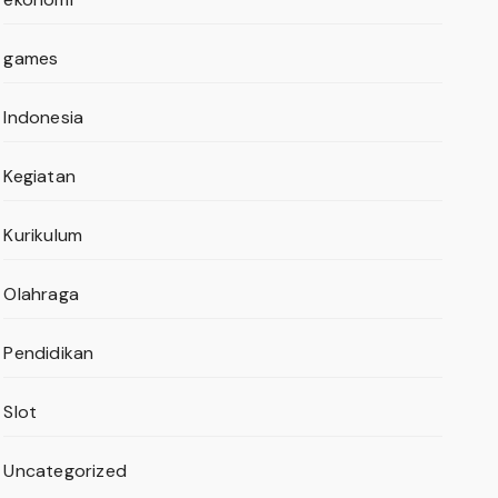
games
Indonesia
Kegiatan
Kurikulum
Olahraga
Pendidikan
Slot
Uncategorized