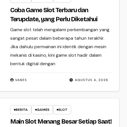
Coba Game Slot Terbaru dan
Terupdate, yang Perlu Diketahui
Game slot telah mengalami perkembangan yang
sangat pesat dalam beberapa tahun terakhir.
Jika dahulu permainan ini identik dengan mesin
mekanis di kasino, kini game slot hadir dalam
bentuk digital dengan
VANES
AGUSTUS 4, 2026
BERITA
GAMES
SLOT
Main Slot Menang Besar Setiap Saat!