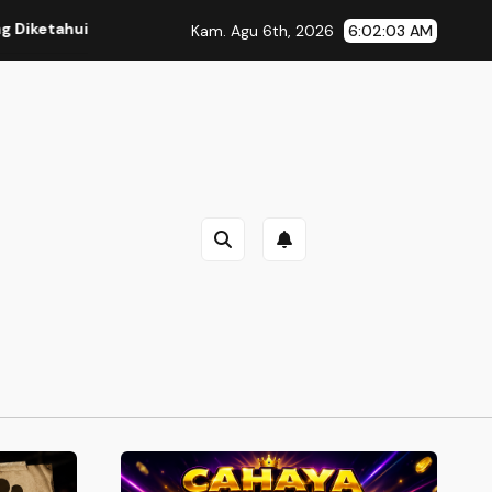
Tentang Permainan Sabung Ayam
Cahaya Kemenangan 5 
Kam. Agu 6th, 2026
6:02:05 AM
BERITA
GAMES
SLOT