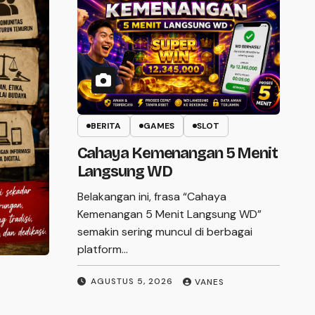
Situs Sportbook
Resmi Terbesar Di
Asia
sektor yang mengalami pertumbuhan
BERITA
GAMES
SLOT
pesat adalah platform sportsbook yang
Cahaya Kemenangan 5 Menit
beroperasi di berbagai negara Asia.
Langsung WD
Kehadiran situs sportsbook resmi menjadi
Belakangan ini, frasa “Cahaya
bagian dari transformasi industri digital,
Kemenangan 5 Menit Langsung WD”
didukung…
semakin sering muncul di berbagai
platform…
AGUSTUS 5, 2026
VANES
AGUSTUS 5, 2026
VANES