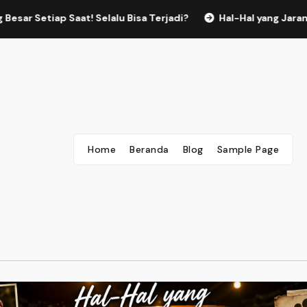
aat! Selalu Bisa Terjadi?
Hal-Hal yang Jarang Diketahui 
Home
Beranda
Blog
Sample Page