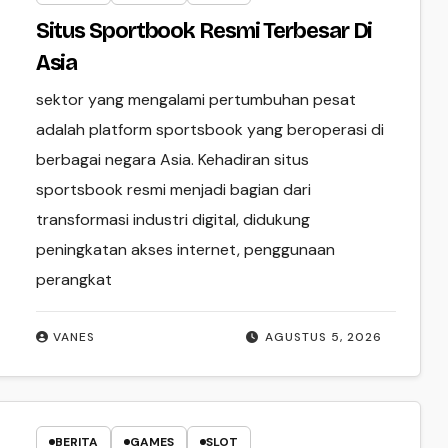
Situs Sportbook Resmi Terbesar Di
Asia
sektor yang mengalami pertumbuhan pesat
adalah platform sportsbook yang beroperasi di
berbagai negara Asia. Kehadiran situs
sportsbook resmi menjadi bagian dari
transformasi industri digital, didukung
peningkatan akses internet, penggunaan
perangkat
VANES
AGUSTUS 5, 2026
BERITA
GAMES
SLOT