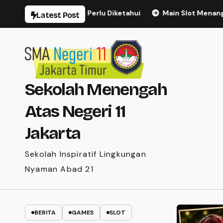
Skip
te, yang Perlu Diketahui
Main Slot Menang Besar Setiap S
Latest Post
to
content
Sekolah Menengah
Atas Negeri 11
Jakarta
Sekolah Inspiratif Lingkungan
Nyaman Abad 21
BERITA
GAMES
SLOT