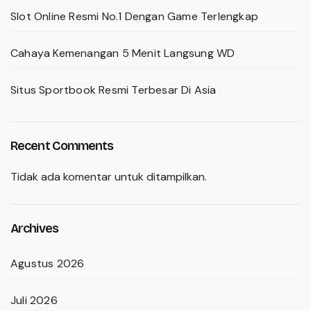
Slot Online Resmi No.1 Dengan Game Terlengkap
Cahaya Kemenangan 5 Menit Langsung WD
Situs Sportbook Resmi Terbesar Di Asia
Recent Comments
Tidak ada komentar untuk ditampilkan.
Archives
Agustus 2026
Juli 2026