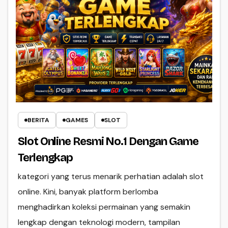
BERITA
GAMES
SLOT
Slot Online Resmi No.1 Dengan Game
Terlengkap
kategori yang terus menarik perhatian adalah slot
online. Kini, banyak platform berlomba
menghadirkan koleksi permainan yang semakin
lengkap dengan teknologi modern, tampilan