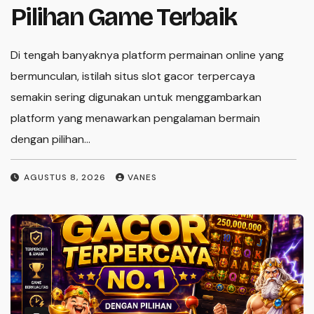
han Game Terbaik
Fenom
Perhat
 banyaknya platform permainan online yang
Scatter Hitam 
n, istilah situs slot gacor terpercaya
penggemar per
ering digunakan untuk menggambarkan
menganggap si
yang menawarkan pengalaman bermain
mampu mengha
ihan…
AGUSTUS 7, 
 8, 2026
VANES