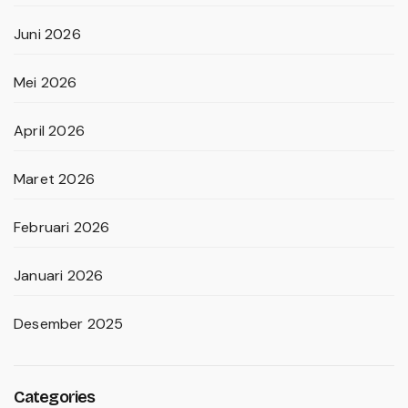
Juni 2026
Mei 2026
April 2026
Maret 2026
Februari 2026
Januari 2026
Desember 2025
Categories