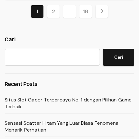
Paginasi
1
2
…
18
pos
Cari
Cari
Recent Posts
Situs Slot Gacor Terpercaya No. 1 dengan Pilihan Game
Terbaik
Sensasi Scatter Hitam Yang Luar Biasa Fenomena
Menarik Perhatian