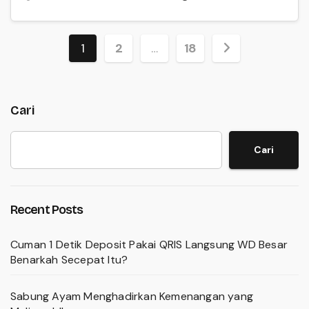
Paginasi
1
2
…
18
pos
Cari
Cari
Recent Posts
Cuman 1 Detik Deposit Pakai QRIS Langsung WD Besar
Benarkah Secepat Itu?
Sabung Ayam Menghadirkan Kemenangan yang