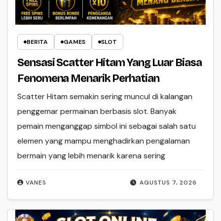
BERITA
GAMES
SLOT
Sensasi Scatter Hitam Yang Luar Biasa
Fenomena Menarik Perhatian
Scatter Hitam semakin sering muncul di kalangan
penggemar permainan berbasis slot. Banyak
pemain menganggap simbol ini sebagai salah satu
elemen yang mampu menghadirkan pengalaman
bermain yang lebih menarik karena sering
VANES
AGUSTUS 7, 2026