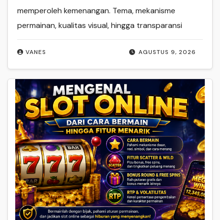
memperoleh kemenangan. Tema, mekanisme
permainan, kualitas visual, hingga transparansi
VANES
AGUSTUS 9, 2026