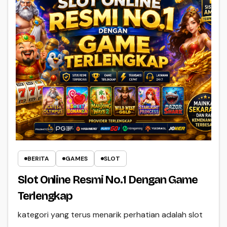
BERITA
GAMES
SLOT
Slot Online Resmi No.1 Dengan Game
Terlengkap
kategori yang terus menarik perhatian adalah slot