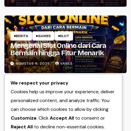
BERITA
GAMES
SLOT
Mengenal Slot Online dari Cara
Bermain hingga Fitur Menarik
AGUSTUS 9, 2026
VANES
We respect your privacy
Cookies help us improve your experience, deliver
personalized content, and analyze traffic. You
can choose which cookies to allow by clicking
Customize
. Click
Accept All
to consent or
Reject All
to decline non-essential cookies.