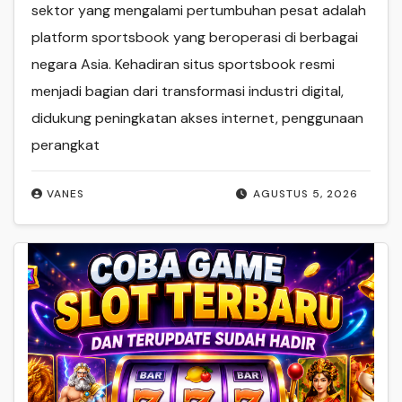
sektor yang mengalami pertumbuhan pesat adalah
platform sportsbook yang beroperasi di berbagai
negara Asia. Kehadiran situs sportsbook resmi
menjadi bagian dari transformasi industri digital,
didukung peningkatan akses internet, penggunaan
perangkat
VANES
AGUSTUS 5, 2026