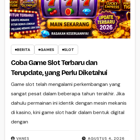
BERITA
GAMES
SLOT
Coba Game Slot Terbaru dan
Terupdate, yang Perlu Diketahui
Game slot telah mengalami perkembangan yang
sangat pesat dalam beberapa tahun terakhir. Jika
dahulu permainan ini identik dengan mesin mekanis
di kasino, kini game slot hadir dalam bentuk digital
dengan
VANES
AGUSTUS 4, 2026