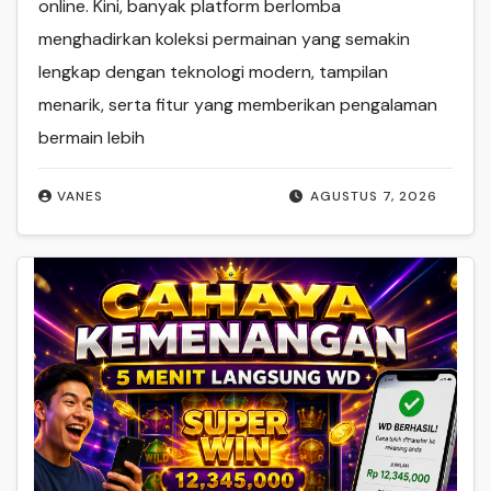
online. Kini, banyak platform berlomba
menghadirkan koleksi permainan yang semakin
lengkap dengan teknologi modern, tampilan
menarik, serta fitur yang memberikan pengalaman
bermain lebih
VANES
AGUSTUS 7, 2026