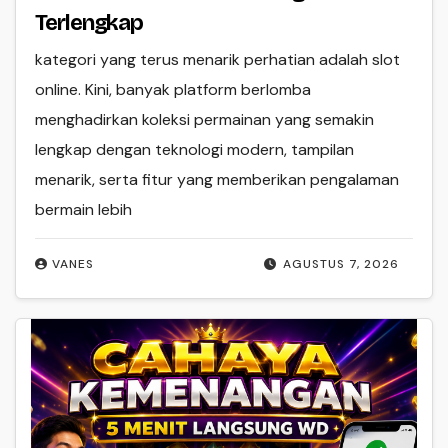
Terlengkap
kategori yang terus menarik perhatian adalah slot
online. Kini, banyak platform berlomba
menghadirkan koleksi permainan yang semakin
lengkap dengan teknologi modern, tampilan
menarik, serta fitur yang memberikan pengalaman
bermain lebih
VANES
AGUSTUS 7, 2026