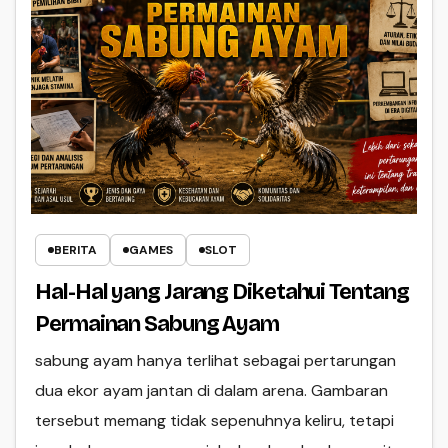
BERITA
GAMES
SLOT
Hal-Hal yang Jarang Diketahui Tentang
Permainan Sabung Ayam
sabung ayam hanya terlihat sebagai pertarungan
dua ekor ayam jantan di dalam arena. Gambaran
tersebut memang tidak sepenuhnya keliru, tetapi