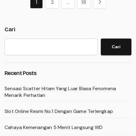
Paginasi
1
2
…
18
pos
Cari
Cari
Recent Posts
Sensasi Scatter Hitam Yang Luar Biasa Fenomena
Menarik Perhatian
Slot Online Resmi No.1 Dengan Game Terlengkap
Cahaya Kemenangan 5 Menit Langsung WD