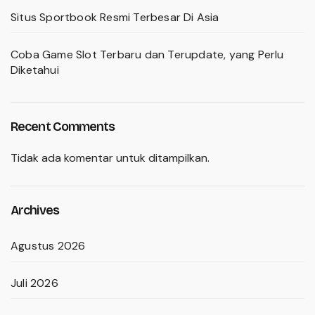
Situs Sportbook Resmi Terbesar Di Asia
Coba Game Slot Terbaru dan Terupdate, yang Perlu
Diketahui
Recent Comments
Tidak ada komentar untuk ditampilkan.
Archives
Agustus 2026
Juli 2026