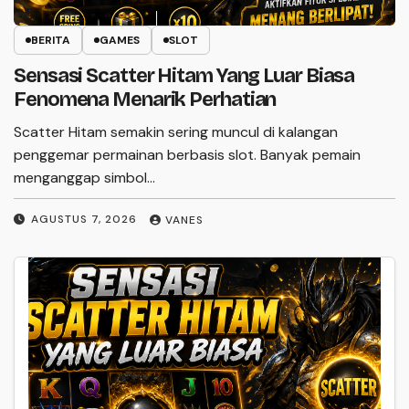
BERITA
GAMES
SLOT
Sensasi Scatter Hitam Yang Luar Biasa
Fenomena Menarik Perhatian
Scatter Hitam semakin sering muncul di kalangan
penggemar permainan berbasis slot. Banyak pemain
menganggap simbol…
AGUSTUS 7, 2026
VANES