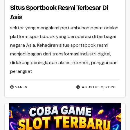
Situs Sportbook Resmi Terbesar Di
Asia
sektor yang mengalami pertumbuhan pesat adalah
platform sportsbook yang beroperasi di berbagai
negara Asia. Kehadiran situs sportsbook resmi
menjadi bagian dari transformasi industri digital,
didukung peningkatan akses internet, penggunaan
perangkat
VANES
AGUSTUS 5, 2026