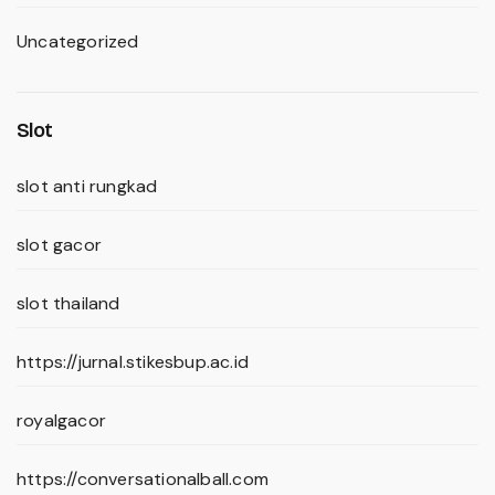
Uncategorized
Slot
slot anti rungkad
slot gacor
slot thailand
https://jurnal.stikesbup.ac.id
royalgacor
https://conversationalball.com