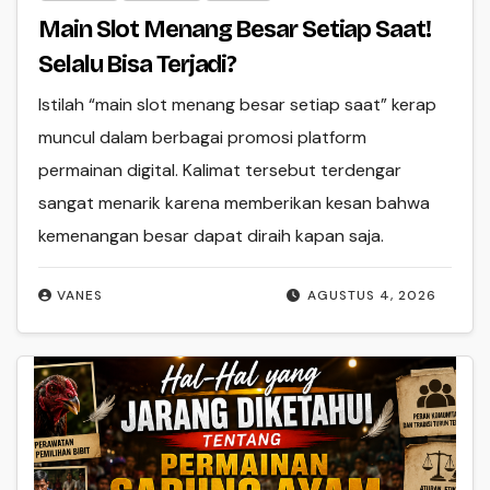
Main Slot Menang Besar Setiap Saat!
Selalu Bisa Terjadi?
Istilah “main slot menang besar setiap saat” kerap
muncul dalam berbagai promosi platform
permainan digital. Kalimat tersebut terdengar
sangat menarik karena memberikan kesan bahwa
kemenangan besar dapat diraih kapan saja.
VANES
AGUSTUS 4, 2026