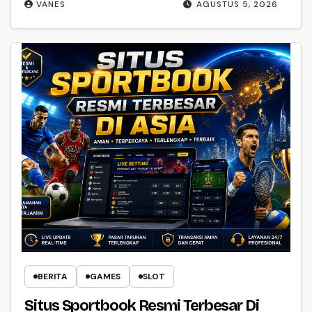
VANES
AGUSTUS 5, 2026
BERITA
GAMES
SLOT
Situs Sportbook Resmi Terbesar Di