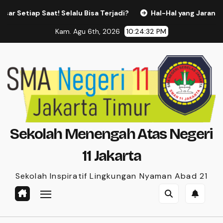
Skip
 Bisa Terjadi?
Hal-Hal yang Jarang Diketahui Tentang Pe
to
Kam. Agu 6th, 2026
10:24:34 PM
content
Sekolah Menengah Atas Negeri
11 Jakarta
Sekolah Inspiratif Lingkungan Nyaman Abad 21