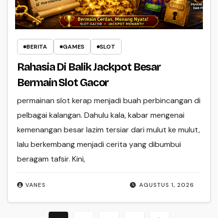
BERITA
GAMES
SLOT
Rahasia Di Balik Jackpot Besar
Bermain Slot Gacor
permainan slot kerap menjadi buah perbincangan di
pelbagai kalangan. Dahulu kala, kabar mengenai
kemenangan besar lazim tersiar dari mulut ke mulut,
lalu berkembang menjadi cerita yang dibumbui
beragam tafsir. Kini,
VANES
AGUSTUS 1, 2026