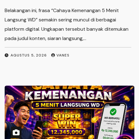
 frasa “Cahaya Kemenangan 5 Menit
sektor yang mengal
emakin sering muncul di berbagai
platform sportsboo
l. Ungkapan tersebut banyak ditemukan
negara Asia. Kehadi
en, siaran langsung,…
bagian dari transfor
026
VANES
AGUSTUS 5, 2026