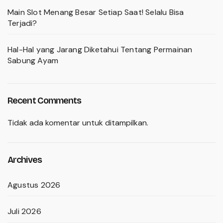
Main Slot Menang Besar Setiap Saat! Selalu Bisa
Terjadi?
Hal-Hal yang Jarang Diketahui Tentang Permainan
Sabung Ayam
Recent Comments
Tidak ada komentar untuk ditampilkan.
Archives
Agustus 2026
Juli 2026