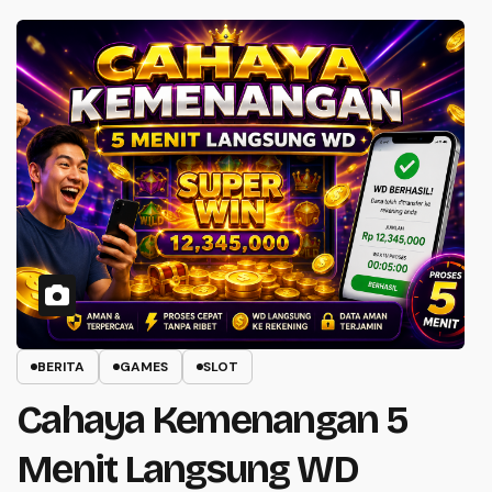
MES
SLOT
BERITA
GAMES
 Kemenangan 5
Situs Sp
Langsung WD
Terbesar 