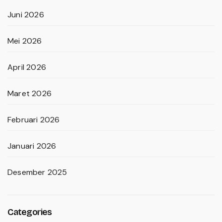
Juni 2026
Mei 2026
April 2026
Maret 2026
Februari 2026
Januari 2026
Desember 2025
Categories