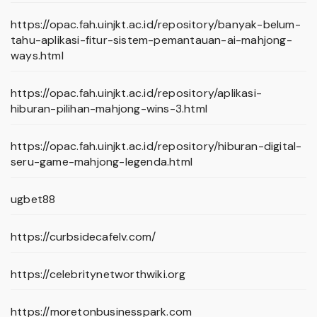
https://opac.fah.uinjkt.ac.id/repository/banyak-belum-
tahu-aplikasi-fitur-sistem-pemantauan-ai-mahjong-
ways.html
https://opac.fah.uinjkt.ac.id/repository/aplikasi-
hiburan-pilihan-mahjong-wins-3.html
https://opac.fah.uinjkt.ac.id/repository/hiburan-digital-
seru-game-mahjong-legenda.html
ugbet88
https://curbsidecafelv.com/
https://celebritynetworthwiki.org
https://moretonbusinesspark.com