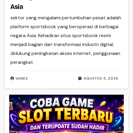
Asia
sektor yang mengalami pertumbuhan pesat adalah
platform sportsbook yang beroperasi di berbagai
negara Asia. Kehadiran situs sportsbook resmi
menjadi bagian dari transformasi industri digital,
didukung peningkatan akses internet, penggunaan
perangkat
VANES
AGUSTUS 5, 2026