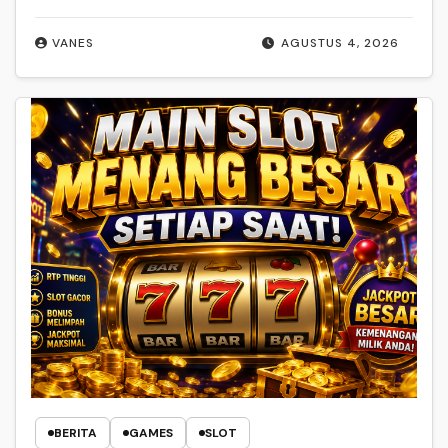
VANES
AGUSTUS 4, 2026
BERITA
GAMES
SLOT