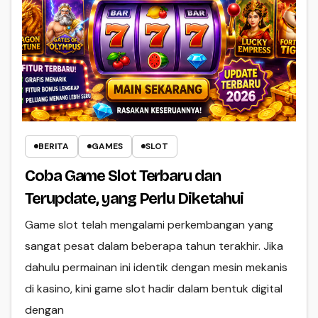
BERITA
GAMES
SLOT
Coba Game Slot Terbaru dan
Terupdate, yang Perlu Diketahui
Game slot telah mengalami perkembangan yang
sangat pesat dalam beberapa tahun terakhir. Jika
dahulu permainan ini identik dengan mesin mekanis
di kasino, kini game slot hadir dalam bentuk digital
dengan