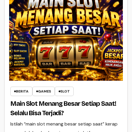
BERITA
GAMES
SLOT
Main Slot Menang Besar Setiap Saat!
Selalu Bisa Terjadi?
Istilah “main slot menang besar setiap saat” kerap