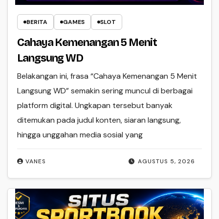
BERITA
GAMES
SLOT
Cahaya Kemenangan 5 Menit
Langsung WD
Belakangan ini, frasa “Cahaya Kemenangan 5 Menit
Langsung WD” semakin sering muncul di berbagai
platform digital. Ungkapan tersebut banyak
ditemukan pada judul konten, siaran langsung,
hingga unggahan media sosial yang
VANES
AGUSTUS 5, 2026