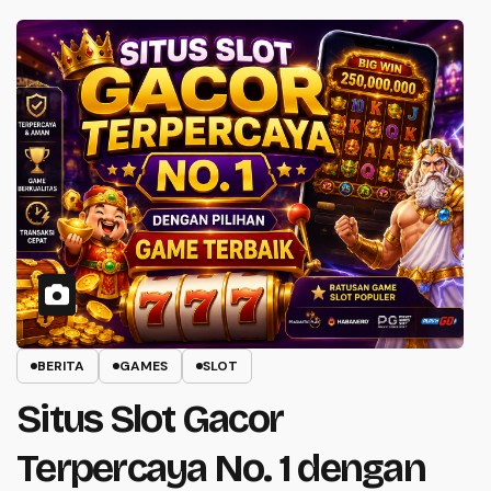
MES
SLOT
BERITA
GAMES
lot Gacor
Sensasi S
aya No. 1 dengan
Yang Luar