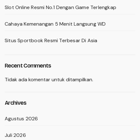
Slot Online Resmi No.1 Dengan Game Terlengkap
Cahaya Kemenangan 5 Menit Langsung WD
Situs Sportbook Resmi Terbesar Di Asia
Recent Comments
Tidak ada komentar untuk ditampilkan.
Archives
Agustus 2026
Juli 2026