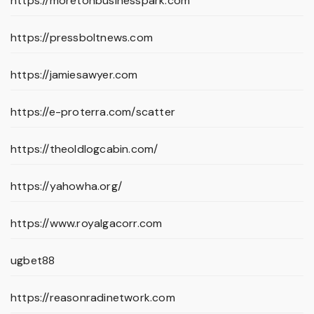
https://moretonbusinesspark.com
https://pressboltnews.com
https://jamiesawyer.com
https://e-proterra.com/scatter
https://theoldlogcabin.com/
https://yahowha.org/
https://www.royalgacorr.com
ugbet88
https://reasonradinetwork.com