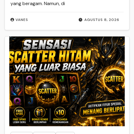
yang beragam. Namun, di
VANES
AGUSTUS 8, 2026