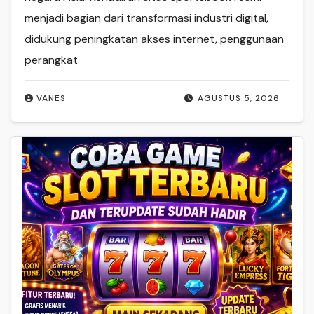
menjadi bagian dari transformasi industri digital,
didukung peningkatan akses internet, penggunaan
perangkat
VANES
AGUSTUS 5, 2026