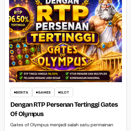
BERITA
GAMES
SLOT
Dengan RTP Persenan Tertinggi Gates
Of Olympus
Gates of Olympus menjadi salah satu permainan