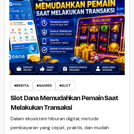
BERITA
GAMES
SLOT
Slot Dana Memudahkan Pemain Saat
Melakukan Transaksi
Dalam ekosistem hiburan digital, metode
pembayaran yang cepat, praktis, dan mudah