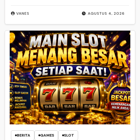
VANES
AGUSTUS 4, 2026
BERITA
GAMES
SLOT