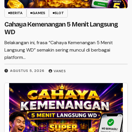
BERITA
GAMES
SLOT
Cahaya Kemenangan 5 Menit Langsung
WD
Belakangan ini, frasa “Cahaya Kemenangan 5 Menit
Langsung WD” semakin sering muncul di berbagai
platform…
AGUSTUS 5, 2026
VANES