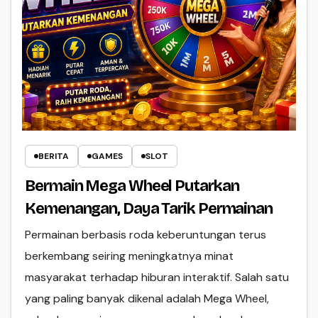
BERITA
GAMES
SLOT
Bermain Mega Wheel Putarkan
Kemenangan, Daya Tarik Permainan
Permainan berbasis roda keberuntungan terus
berkembang seiring meningkatnya minat
masyarakat terhadap hiburan interaktif. Salah satu
yang paling banyak dikenal adalah Mega Wheel,