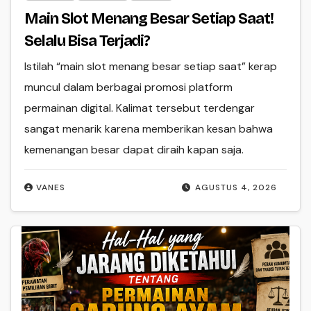
Main Slot Menang Besar Setiap Saat!
Selalu Bisa Terjadi?
Istilah “main slot menang besar setiap saat” kerap
muncul dalam berbagai promosi platform
permainan digital. Kalimat tersebut terdengar
sangat menarik karena memberikan kesan bahwa
kemenangan besar dapat diraih kapan saja.
VANES
AGUSTUS 4, 2026