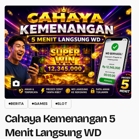
BERITA
GAMES
SLOT
gan 5
Situs Sportbook R
 WD
Terbesar Di Asia