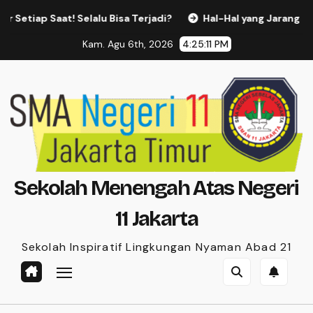
Skip
sa Terjadi?
Hal-Hal yang Jarang Diketahui Tentang Perm
to
Kam. Agu 6th, 2026
4:25:14 PM
content
Sekolah Menengah Atas Negeri
11 Jakarta
Sekolah Inspiratif Lingkungan Nyaman Abad 21