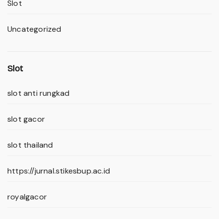
Slot
Uncategorized
Slot
slot anti rungkad
slot gacor
slot thailand
https://jurnal.stikesbup.ac.id
royalgacor