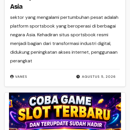
Asia
sektor yang mengalami pertumbuhan pesat adalah
platform sportsbook yang beroperasi di berbagai
negara Asia. Kehadiran situs sportsbook resmi
menjadi bagian dari transformasi industri digital,
didukung peningkatan akses internet, penggunaan
perangkat
VANES
AGUSTUS 5, 2026