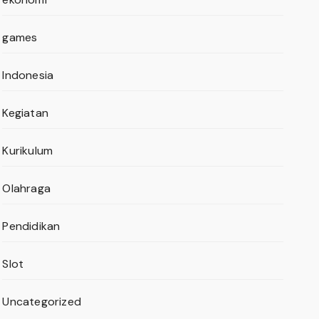
games
Indonesia
Kegiatan
Kurikulum
Olahraga
Pendidikan
Slot
Uncategorized