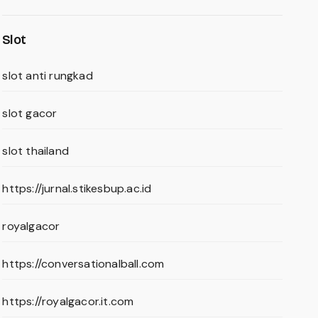
Slot
slot anti rungkad
slot gacor
slot thailand
https://jurnal.stikesbup.ac.id
royalgacor
https://conversationalball.com
https://royalgacor.it.com