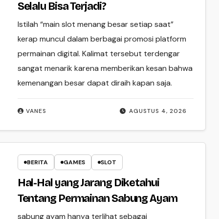
Selalu Bisa Terjadi?
Istilah “main slot menang besar setiap saat”
kerap muncul dalam berbagai promosi platform
permainan digital. Kalimat tersebut terdengar
sangat menarik karena memberikan kesan bahwa
kemenangan besar dapat diraih kapan saja.
VANES
AGUSTUS 4, 2026
BERITA
GAMES
SLOT
Hal-Hal yang Jarang Diketahui
Tentang Permainan Sabung Ayam
sabung ayam hanya terlihat sebagai