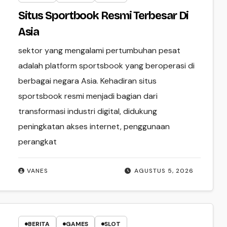
Situs Sportbook Resmi Terbesar Di
Asia
sektor yang mengalami pertumbuhan pesat
adalah platform sportsbook yang beroperasi di
berbagai negara Asia. Kehadiran situs
sportsbook resmi menjadi bagian dari
transformasi industri digital, didukung
peningkatan akses internet, penggunaan
perangkat
VANES
AGUSTUS 5, 2026
BERITA
GAMES
SLOT