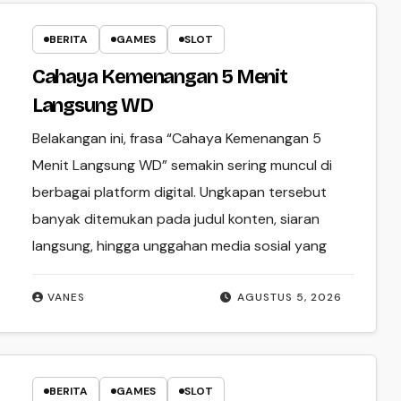
BERITA
GAMES
SLOT
Cahaya Kemenangan 5 Menit
Langsung WD
Belakangan ini, frasa “Cahaya Kemenangan 5
Menit Langsung WD” semakin sering muncul di
berbagai platform digital. Ungkapan tersebut
banyak ditemukan pada judul konten, siaran
langsung, hingga unggahan media sosial yang
VANES
AGUSTUS 5, 2026
BERITA
GAMES
SLOT