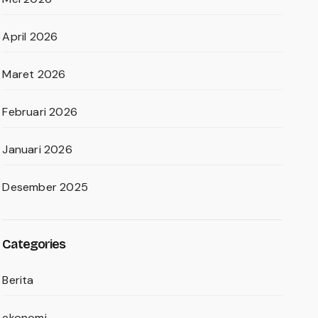
April 2026
Maret 2026
Februari 2026
Januari 2026
Desember 2025
Categories
Berita
ekonomi