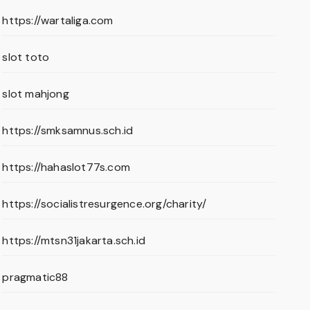
https://wartaliga.com
slot toto
slot mahjong
https://smksamnus.sch.id
https://hahaslot77s.com
https://socialistresurgence.org/charity/
https://mtsn31jakarta.sch.id
pragmatic88