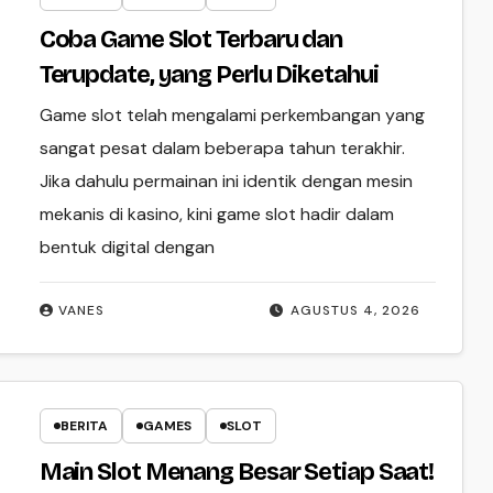
Coba Game Slot Terbaru dan
Terupdate, yang Perlu Diketahui
Game slot telah mengalami perkembangan yang
sangat pesat dalam beberapa tahun terakhir.
Jika dahulu permainan ini identik dengan mesin
mekanis di kasino, kini game slot hadir dalam
bentuk digital dengan
VANES
AGUSTUS 4, 2026
BERITA
GAMES
SLOT
Main Slot Menang Besar Setiap Saat!