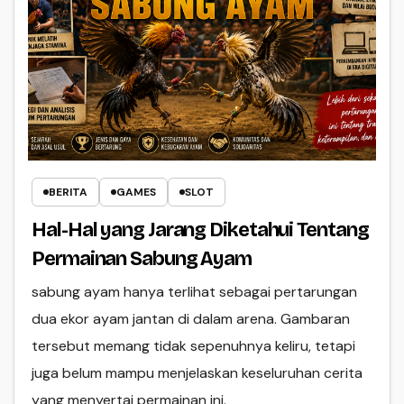
BERITA
GAMES
SLOT
Hal-Hal yang Jarang Diketahui Tentang
Permainan Sabung Ayam
sabung ayam hanya terlihat sebagai pertarungan
dua ekor ayam jantan di dalam arena. Gambaran
tersebut memang tidak sepenuhnya keliru, tetapi
juga belum mampu menjelaskan keseluruhan cerita
yang menyertai permainan ini.