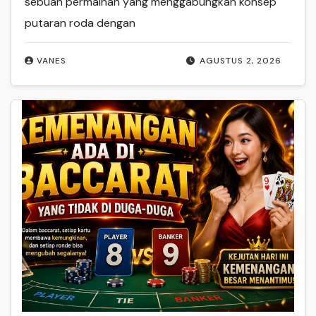
sebuah permainan yang menggabungkan konsep
putaran roda dengan
VANES
AGUSTUS 2, 2026