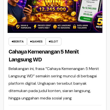
BERITA
GAMES
SLOT
Cahaya Kemenangan 5 Menit
Langsung WD
Belakangan ini, frasa “Cahaya Kemenangan 5 Menit
Langsung WD” semakin sering muncul di berbagai
platform digital. Ungkapan tersebut banyak
ditemukan pada judul konten, siaran langsung,
hingga unggahan media sosial yang