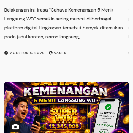
Belakangan ini, frasa “Cahaya Kemenangan 5 Menit
s
Langsung WD” semakin sering muncul di berbagai
p
platform digital. Ungkapan tersebut banyak ditemukan
n
pada judul konten, siaran langsung,…
ba
AGUSTUS 5, 2026
VANES