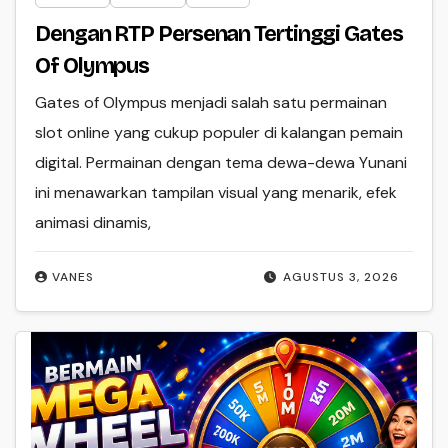
Dengan RTP Persenan Tertinggi Gates
Of Olympus
Gates of Olympus menjadi salah satu permainan
slot online yang cukup populer di kalangan pemain
digital. Permainan dengan tema dewa-dewa Yunani
ini menawarkan tampilan visual yang menarik, efek
animasi dinamis,
VANES
AGUSTUS 3, 2026