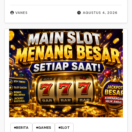
VANES
AGUSTUS 4, 2026
BERITA
GAMES
SLOT