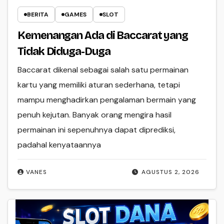
BERITA
GAMES
SLOT
Kemenangan Ada di Baccarat yang
Tidak Diduga-Duga
Baccarat dikenal sebagai salah satu permainan
kartu yang memiliki aturan sederhana, tetapi
mampu menghadirkan pengalaman bermain yang
penuh kejutan. Banyak orang mengira hasil
permainan ini sepenuhnya dapat diprediksi,
padahal kenyataannya
VANES
AGUSTUS 2, 2026