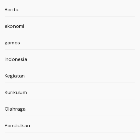
Berita
ekonomi
games
Indonesia
Kegiatan
Kurikulum
Olahraga
Pendidikan