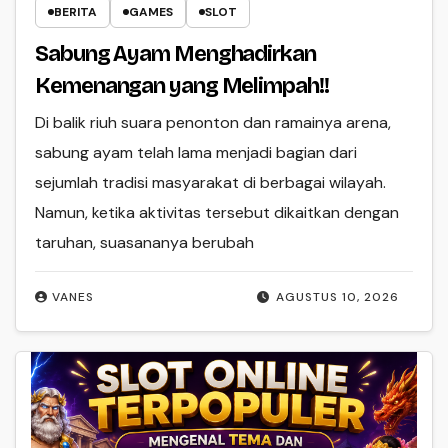
BERITA
GAMES
SLOT
Sabung Ayam Menghadirkan
Kemenangan yang Melimpah!!
Di balik riuh suara penonton dan ramainya arena,
sabung ayam telah lama menjadi bagian dari
sejumlah tradisi masyarakat di berbagai wilayah.
Namun, ketika aktivitas tersebut dikaitkan dengan
taruhan, suasananya berubah
VANES
AGUSTUS 10, 2026