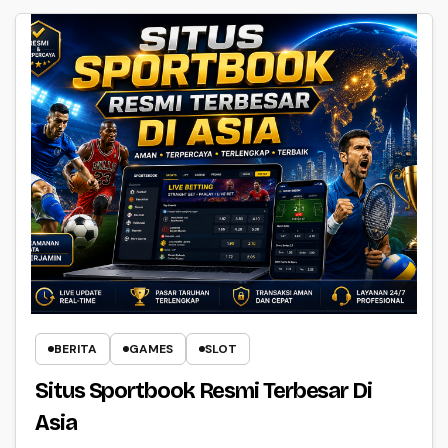
BERITA
GAMES
SLOT
Situs Sportbook Resmi Terbesar Di
Asia