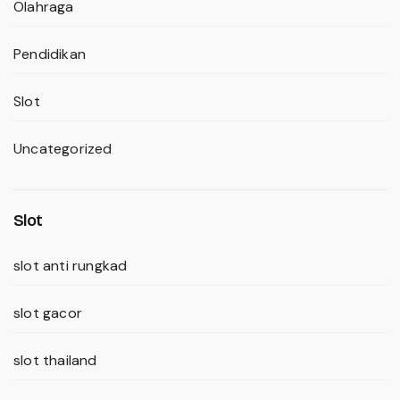
Olahraga
Pendidikan
Slot
Uncategorized
Slot
slot anti rungkad
slot gacor
slot thailand