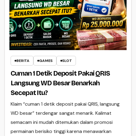
BERITA
GAMES
SLOT
Cuman 1 Detik Deposit Pakai QRIS
Langsung WD Besar Benarkah
Secepat Itu?
Klaim “cuman 1 detik deposit pakai QRIS, langsung
WD besar” terdengar sangat menarik. Kalimat
semacam ini mudah ditemukan dalam promosi
permainan berisiko tinggi karena menawarkan