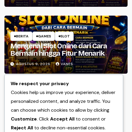
BERITA
GAMES
SLOT
Mengenal Slot Online dari Cara
Bermain hingga Fitur Menarik
AGUSTUS 9, 2026
VANES
We respect your privacy
Cookies help us improve your experience, deliver
personalized content, and analyze traffic. You
can choose which cookies to allow by clicking
Customize
. Click
Accept All
to consent or
Reject All
to decline non-essential cookies.