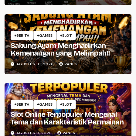
BERITA
GAMES
SLOT
Sabung Ayam Menghadirkan
Kemenangan yang Melimpah!!
AGUSTUS 10, 2026
VANES
BERITA
GAMES
SLOT
Slot Online Terpopuler Mengenal
Tema dan Karakteristik Permainan
AGUSTUS 9, 2026
VANES