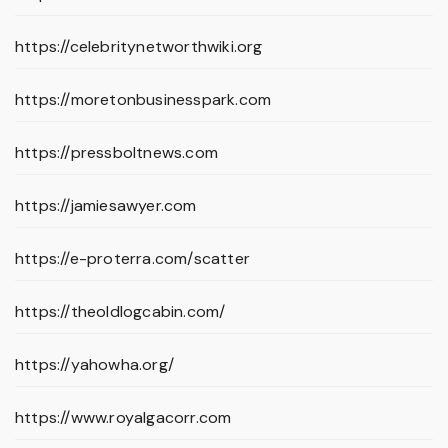
https://celebritynetworthwiki.org
https://moretonbusinesspark.com
https://pressboltnews.com
https://jamiesawyer.com
https://e-proterra.com/scatter
https://theoldlogcabin.com/
https://yahowha.org/
https://www.royalgacorr.com