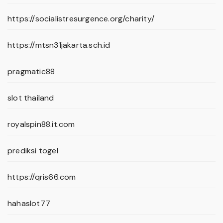
https://socialistresurgence.org/charity/
https://mtsn31jakarta.sch.id
pragmatic88
slot thailand
royalspin88.it.com
prediksi togel
https://qris66.com
hahaslot77