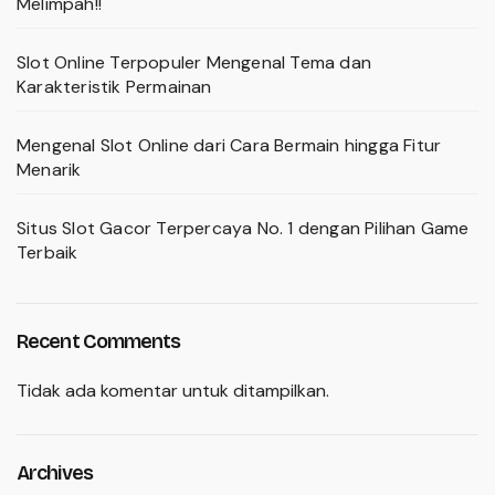
Melimpah!!
Slot Online Terpopuler Mengenal Tema dan
Karakteristik Permainan
Mengenal Slot Online dari Cara Bermain hingga Fitur
Menarik
Situs Slot Gacor Terpercaya No. 1 dengan Pilihan Game
Terbaik
Recent Comments
Tidak ada komentar untuk ditampilkan.
Archives