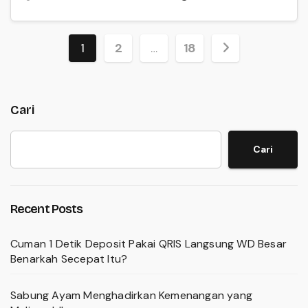
Paginasi
1
2
…
18
pos
Cari
Cari
Recent Posts
Cuman 1 Detik Deposit Pakai QRIS Langsung WD Besar
Benarkah Secepat Itu?
Sabung Ayam Menghadirkan Kemenangan yang