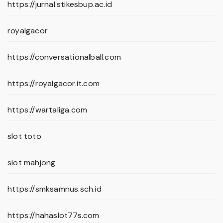
https://jurnal.stikesbup.ac.id
royalgacor
https://conversationalball.com
https://royalgacor.it.com
https://wartaliga.com
slot toto
slot mahjong
https://smksamnus.sch.id
https://hahaslot77s.com