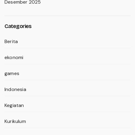
Desember 2025
Categories
Berita
ekonomi
games
Indonesia
Kegiatan
Kurikulum