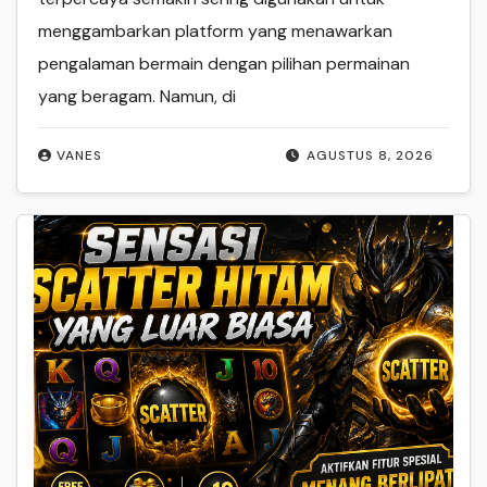
menggambarkan platform yang menawarkan
pengalaman bermain dengan pilihan permainan
yang beragam. Namun, di
VANES
AGUSTUS 8, 2026