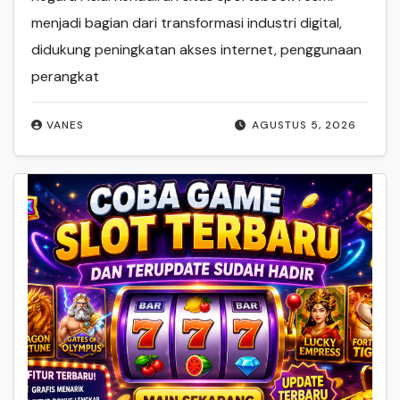
menjadi bagian dari transformasi industri digital,
didukung peningkatan akses internet, penggunaan
perangkat
VANES
AGUSTUS 5, 2026