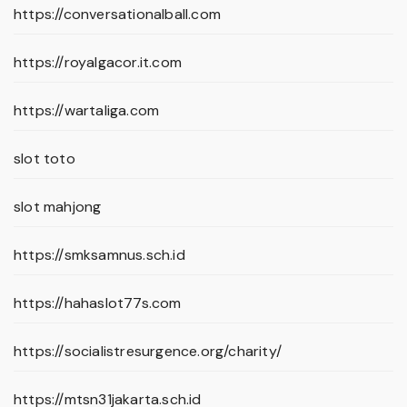
https://conversationalball.com
https://royalgacor.it.com
https://wartaliga.com
slot toto
slot mahjong
https://smksamnus.sch.id
https://hahaslot77s.com
https://socialistresurgence.org/charity/
https://mtsn31jakarta.sch.id