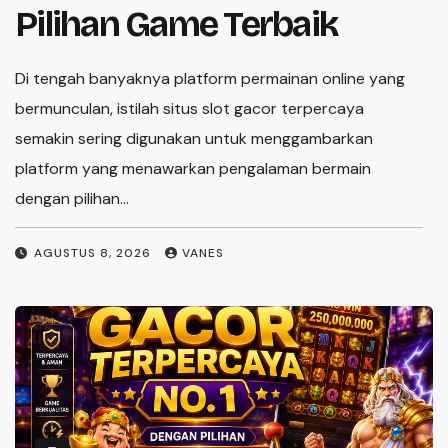
an Game Terbaik
Fenome
Perhati
nyaknya platform permainan online yang
Scatter Hitam se
istilah situs slot gacor terpercaya
penggemar perma
ing digunakan untuk menggambarkan
menganggap simbo
ng menawarkan pengalaman bermain
mampu menghadi
an…
AGUSTUS 7, 20
, 2026
VANES