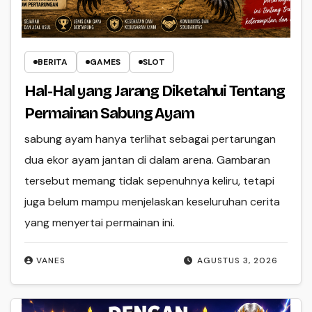
BERITA
GAMES
SLOT
Hal-Hal yang Jarang Diketahui Tentang
Permainan Sabung Ayam
sabung ayam hanya terlihat sebagai pertarungan
dua ekor ayam jantan di dalam arena. Gambaran
tersebut memang tidak sepenuhnya keliru, tetapi
juga belum mampu menjelaskan keseluruhan cerita
yang menyertai permainan ini.
VANES
AGUSTUS 3, 2026