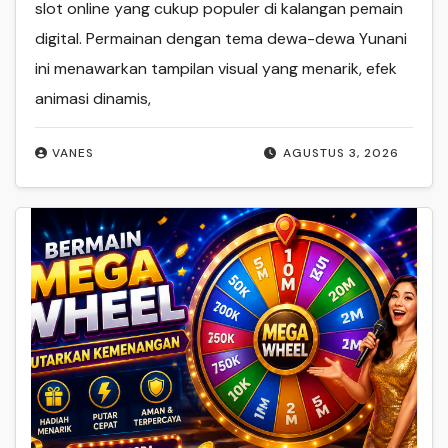
slot online yang cukup populer di kalangan pemain
digital. Permainan dengan tema dewa-dewa Yunani
ini menawarkan tampilan visual yang menarik, efek
animasi dinamis,
VANES
AGUSTUS 3, 2026