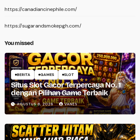
https://canadiancinephile.com/
https://sugarandsmokepgh.com/
You missed
BERITA
GAMES
SLOT
Situs Slot Gacor Terpercaya No. 1
dengan Pilihan Game Terbaik
AGUSTUS 8, 2026
VANES