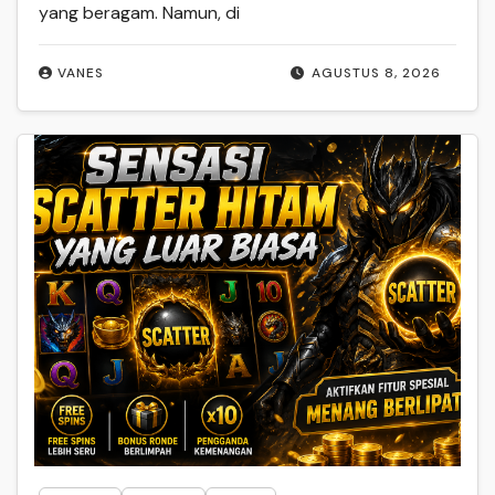
yang beragam. Namun, di
VANES
AGUSTUS 8, 2026