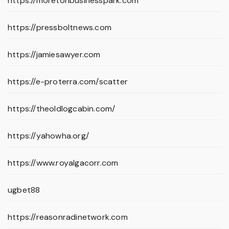
https://moretonbusinesspark.com
https://pressboltnews.com
https://jamiesawyer.com
https://e-proterra.com/scatter
https://theoldlogcabin.com/
https://yahowha.org/
https://www.royalgacorr.com
ugbet88
https://reasonradinetwork.com