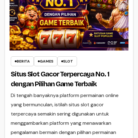
BERITA
GAMES
SLOT
Situs Slot Gacor Terpercaya No. 1
dengan Pilihan Game Terbaik
Di tengah banyaknya platform permainan online
yang bermunculan, istilah situs slot gacor
terpercaya semakin sering digunakan untuk
menggambarkan platform yang menawarkan
pengalaman bermain dengan pilihan permainan