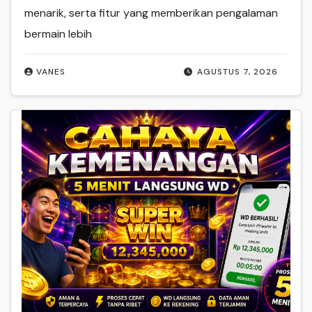
menarik, serta fitur yang memberikan pengalaman
bermain lebih
VANES
AGUSTUS 7, 2026