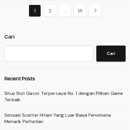
Paginasi
1
2
…
18
pos
Cari
Cari
Recent Posts
Situs Slot Gacor Terpercaya No. 1 dengan Pilihan Game
Terbaik
Sensasi Scatter Hitam Yang Luar Biasa Fenomena
Menarik Perhatian