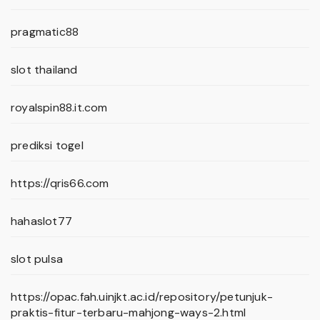
pragmatic88
slot thailand
royalspin88.it.com
prediksi togel
https://qris66.com
hahaslot77
slot pulsa
https://opac.fah.uinjkt.ac.id/repository/petunjuk-
praktis-fitur-terbaru-mahjong-ways-2.html