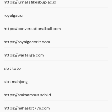
https://jurnal.stikesbup.ac.id
royalgacor
https://conversationalball.com
https://royalgacor.it.com
https://wartaliga.com
slot toto
slot mahjong
https://smksamnus.sch.id
https://hahaslot77s.com