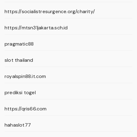
https://socialistresurgence.org/charity/
https://mtsn31jakarta.sch.id
pragmatic88
slot thailand
royalspin88.it.com
prediksi togel
https://qris66.com
hahaslot77