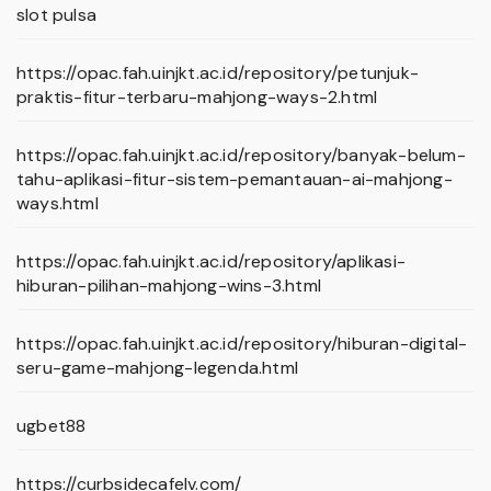
slot pulsa
https://opac.fah.uinjkt.ac.id/repository/petunjuk-
praktis-fitur-terbaru-mahjong-ways-2.html
https://opac.fah.uinjkt.ac.id/repository/banyak-belum-
tahu-aplikasi-fitur-sistem-pemantauan-ai-mahjong-
ways.html
https://opac.fah.uinjkt.ac.id/repository/aplikasi-
hiburan-pilihan-mahjong-wins-3.html
https://opac.fah.uinjkt.ac.id/repository/hiburan-digital-
seru-game-mahjong-legenda.html
ugbet88
https://curbsidecafelv.com/