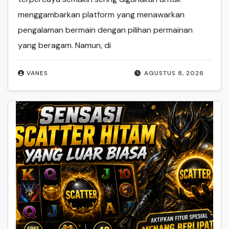
menggambarkan platform yang menawarkan
pengalaman bermain dengan pilihan permainan
yang beragam. Namun, di
VANES
AGUSTUS 8, 2026