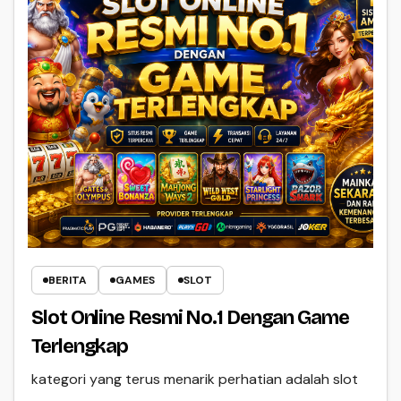
BERITA
GAMES
SLOT
Slot Online Resmi No.1 Dengan Game
Terlengkap
kategori yang terus menarik perhatian adalah slot