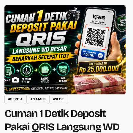
ERITA
GAMES
SLOT
BERIT
uman 1 Detik Deposit
Sa
akai QRIS Langsung WD
Men