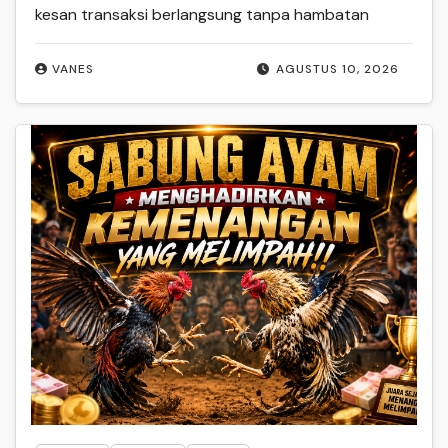
kesan transaksi berlangsung tanpa hambatan
VANES
AGUSTUS 10, 2026