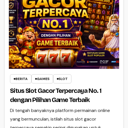
BERITA
GAMES
SLOT
Situs Slot Gacor Terpercaya No. 1
dengan Pilihan Game Terbaik
Di tengah banyaknya platform permainan online
yang bermunculan, istilah situs slot gacor
terpercaya semakin sering digunakan untuk