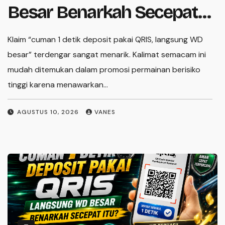
esar Benarkah Secepat
Ke
u?
Mel
im “cuman 1 detik deposit pakai QRIS, langsung WD
Di bali
ar” terdengar sangat menarik. Kalimat semacam ini
sabung 
ah ditemukan dalam promosi permainan berisiko
tradisi
ggi karena menawarkan…
aktivit
GUSTUS 10, 2026
VANES
AGUS