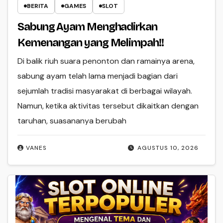
BERITA
GAMES
SLOT
Sabung Ayam Menghadirkan
Kemenangan yang Melimpah!!
Di balik riuh suara penonton dan ramainya arena,
sabung ayam telah lama menjadi bagian dari
sejumlah tradisi masyarakat di berbagai wilayah.
Namun, ketika aktivitas tersebut dikaitkan dengan
taruhan, suasananya berubah
VANES
AGUSTUS 10, 2026