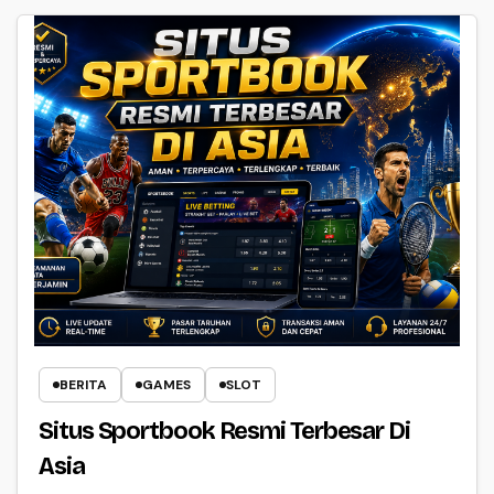
BERITA
GAMES
SLOT
Situs Sportbook Resmi Terbesar Di
Asia