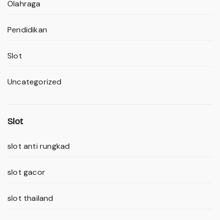
Olahraga
Pendidikan
Slot
Uncategorized
Slot
slot anti rungkad
slot gacor
slot thailand