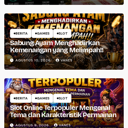
BERITA
GAMES
SLOT
Sabung Ayam Menghadirkan
Kemenangan yang Melimpah!!
AGUSTUS 10, 2026
VANES
BERITA
GAMES
SLOT
Slot Online Terpopuler Mengenal
Tema dan Karakteristik Permainan
AGUSTUS 9, 2026
VANES