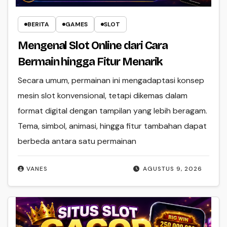
BERITA
GAMES
SLOT
Mengenal Slot Online dari Cara
Bermain hingga Fitur Menarik
Secara umum, permainan ini mengadaptasi konsep
mesin slot konvensional, tetapi dikemas dalam
format digital dengan tampilan yang lebih beragam.
Tema, simbol, animasi, hingga fitur tambahan dapat
berbeda antara satu permainan
VANES
AGUSTUS 9, 2026