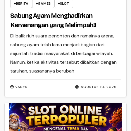
BERITA
GAMES
SLOT
Sabung Ayam Menghadirkan
Kemenangan yang Melimpah!!
Di balik riuh suara penonton dan ramainya arena,
sabung ayam telah lama menjadi bagian dari
sejumlah tradisi masyarakat di berbagai wilayah.
Namun, ketika aktivitas tersebut dikaitkan dengan
taruhan, suasananya berubah
VANES
AGUSTUS 10, 2026