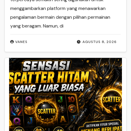
menggambarkan platform yang menawarkan
pengalaman bermain dengan pilihan permainan
yang beragam. Namun, di
VANES
AGUSTUS 8, 2026