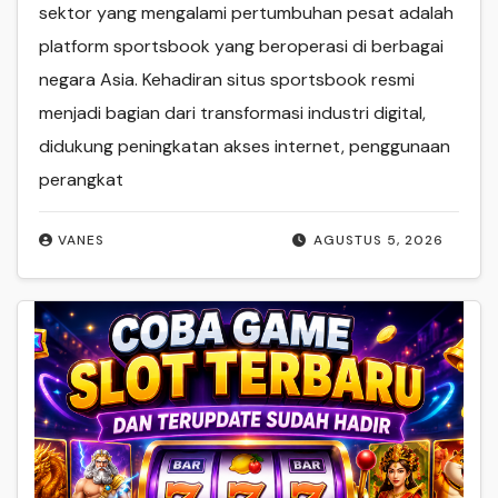
sektor yang mengalami pertumbuhan pesat adalah
platform sportsbook yang beroperasi di berbagai
negara Asia. Kehadiran situs sportsbook resmi
menjadi bagian dari transformasi industri digital,
didukung peningkatan akses internet, penggunaan
perangkat
VANES
AGUSTUS 5, 2026