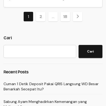
Paginasi
1
2
…
18
pos
Cari
Cari
Recent Posts
Cuman 1 Detik Deposit Pakai QRIS Langsung WD Besar
Benarkah Secepat Itu?
Sabung Ayam Menghadirkan Kemenangan yang