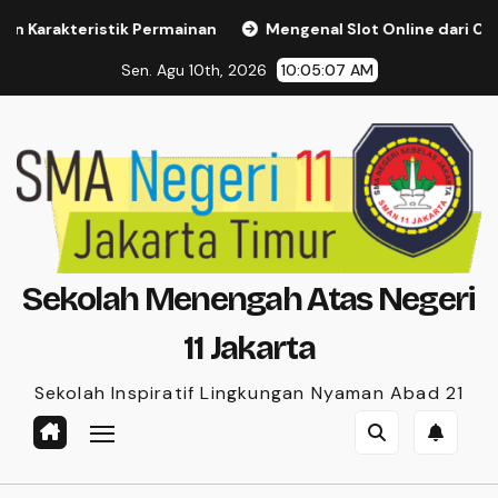
Skip
ainan
Mengenal Slot Online dari Cara Bermain hingga Fitur
to
Sen. Agu 10th, 2026
10:05:09 AM
content
Sekolah Menengah Atas Negeri
11 Jakarta
Sekolah Inspiratif Lingkungan Nyaman Abad 21