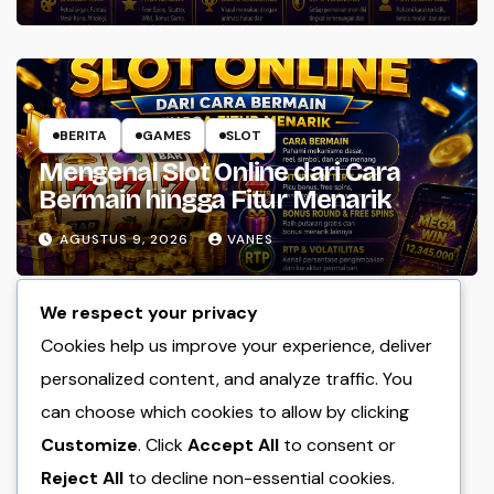
BERITA
GAMES
SLOT
Mengenal Slot Online dari Cara
Bermain hingga Fitur Menarik
AGUSTUS 9, 2026
VANES
We respect your privacy
Cookies help us improve your experience, deliver
personalized content, and analyze traffic. You
can choose which cookies to allow by clicking
Customize
. Click
Accept All
to consent or
Reject All
to decline non-essential cookies.