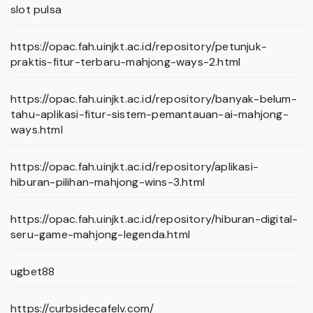
slot pulsa
https://opac.fah.uinjkt.ac.id/repository/petunjuk-
praktis-fitur-terbaru-mahjong-ways-2.html
https://opac.fah.uinjkt.ac.id/repository/banyak-belum-
tahu-aplikasi-fitur-sistem-pemantauan-ai-mahjong-
ways.html
https://opac.fah.uinjkt.ac.id/repository/aplikasi-
hiburan-pilihan-mahjong-wins-3.html
https://opac.fah.uinjkt.ac.id/repository/hiburan-digital-
seru-game-mahjong-legenda.html
ugbet88
https://curbsidecafelv.com/