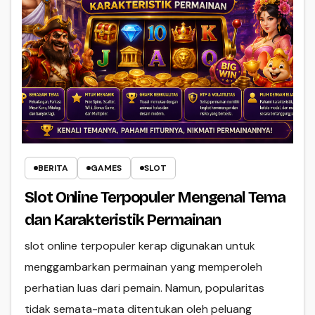
BERITA
GAMES
SLOT
Slot Online Terpopuler Mengenal Tema
dan Karakteristik Permainan
slot online terpopuler kerap digunakan untuk
menggambarkan permainan yang memperoleh
perhatian luas dari pemain. Namun, popularitas
tidak semata-mata ditentukan oleh peluang