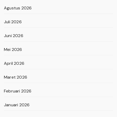
Agustus 2026
Juli 2026
Juni 2026
Mei 2026
April 2026
Maret 2026
Februari 2026
Januari 2026