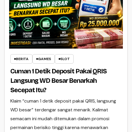
BERITA
GAMES
SLOT
Cuman 1 Detik Deposit Pakai QRIS
Langsung WD Besar Benarkah
Secepat Itu?
Klaim “cuman 1 detik deposit pakai QRIS, langsung
WD besar” terdengar sangat menarik. Kalimat
semacam ini mudah ditemukan dalam promosi
permainan berisiko tinggi karena menawarkan