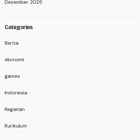
Desember 2025
Categories
Berita
ekonomi
games
Indonesia
Kegiatan
Kurikulum