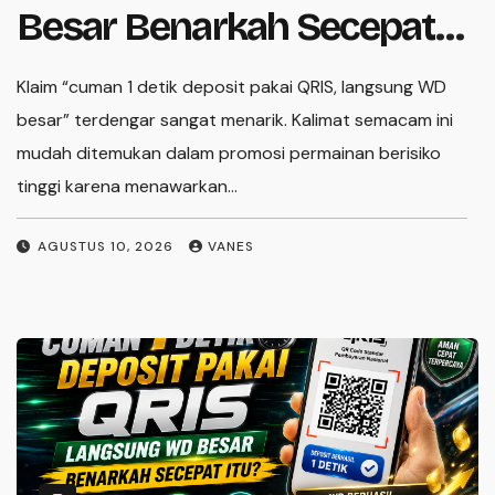
esar Benarkah Secepat
Ke
u?
Mel
im “cuman 1 detik deposit pakai QRIS, langsung WD
Di bali
ar” terdengar sangat menarik. Kalimat semacam ini
sabung 
ah ditemukan dalam promosi permainan berisiko
tradisi
ggi karena menawarkan…
aktivit
GUSTUS 10, 2026
VANES
AGUS