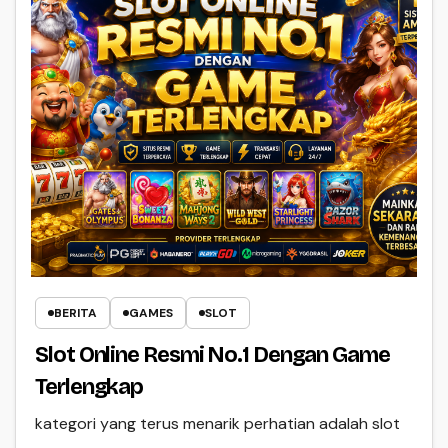
BERITA
GAMES
SLOT
Slot Online Resmi No.1 Dengan Game
Terlengkap
kategori yang terus menarik perhatian adalah slot