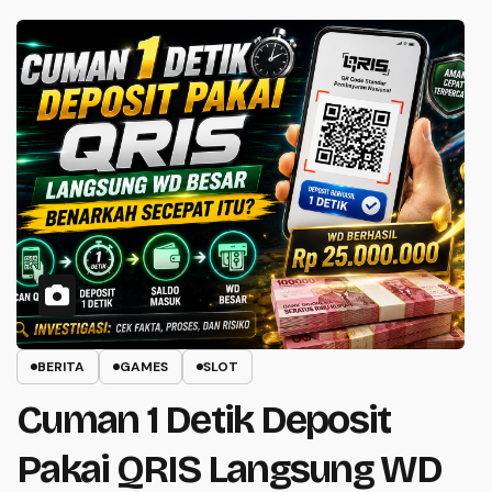
ERITA
GAMES
SLOT
BERIT
uman 1 Detik Deposit
Sa
akai QRIS Langsung WD
Men