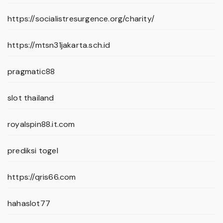
https://socialistresurgence.org/charity/
https://mtsn31jakarta.sch.id
pragmatic88
slot thailand
royalspin88.it.com
prediksi togel
https://qris66.com
hahaslot77