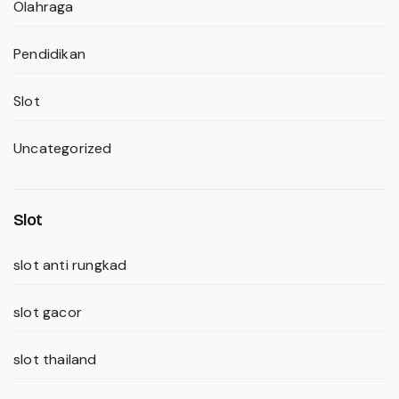
Olahraga
Pendidikan
Slot
Uncategorized
Slot
slot anti rungkad
slot gacor
slot thailand