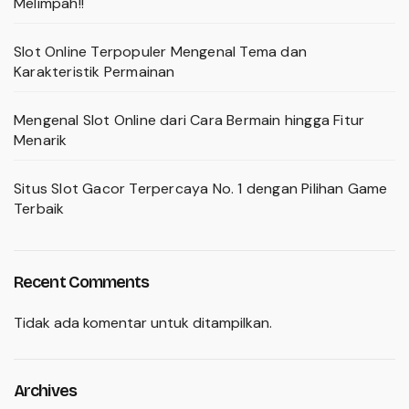
Melimpah!!
Slot Online Terpopuler Mengenal Tema dan
Karakteristik Permainan
Mengenal Slot Online dari Cara Bermain hingga Fitur
Menarik
Situs Slot Gacor Terpercaya No. 1 dengan Pilihan Game
Terbaik
Recent Comments
Tidak ada komentar untuk ditampilkan.
Archives