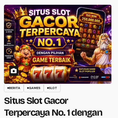
BERITA
GAMES
SLOT
Cuman 1 Detik Deposit
Pakai QRIS Langsung WD