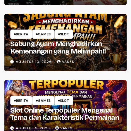
BERITA
GAMES
SLOT
Sabung Ayam Menghadirkan
Kemenangan yang Melimpah!!
AGUSTUS 10, 2026
VANES
BERITA
GAMES
SLOT
Slot Online Terpopuler Mengenal
Tema dan Karakteristik Permainan
AGUSTUS 9, 2026
VANES