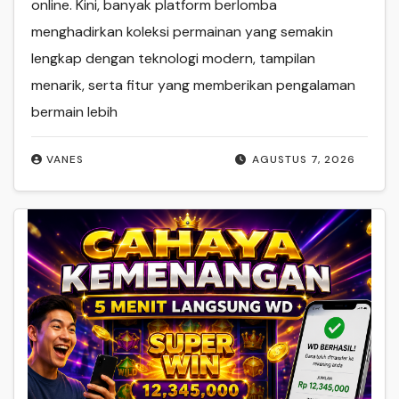
online. Kini, banyak platform berlomba
menghadirkan koleksi permainan yang semakin
lengkap dengan teknologi modern, tampilan
menarik, serta fitur yang memberikan pengalaman
bermain lebih
VANES
AGUSTUS 7, 2026