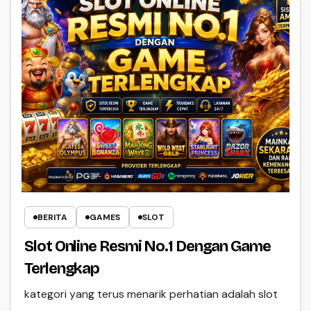
BERITA
GAMES
SLOT
Slot Online Resmi No.1 Dengan Game
Terlengkap
kategori yang terus menarik perhatian adalah slot