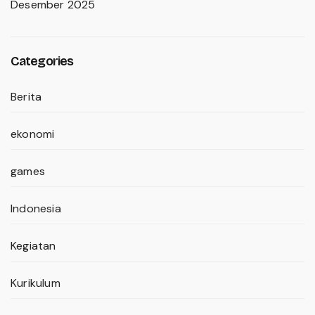
Desember 2025
Categories
Berita
ekonomi
games
Indonesia
Kegiatan
Kurikulum