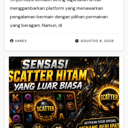
menggambarkan platform yang menawarkan
pengalaman bermain dengan pilihan permainan
yang beragam. Namun, di
VANES
AGUSTUS 8, 2026