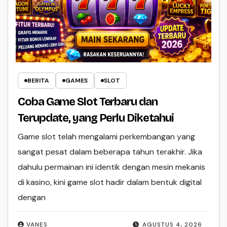
BERITA
GAMES
SLOT
Coba Game Slot Terbaru dan
Terupdate, yang Perlu Diketahui
Game slot telah mengalami perkembangan yang
sangat pesat dalam beberapa tahun terakhir. Jika
dahulu permainan ini identik dengan mesin mekanis
di kasino, kini game slot hadir dalam bentuk digital
dengan
VANES
AGUSTUS 4, 2026