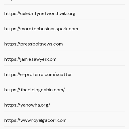
https://celebritynetworthwiki.org
https://moretonbusinesspark.com
https://pressboltnews.com
https://jamiesawyer.com
https://e-proterra.com/scatter
https://theoldlogcabin.com/
https://yahowha.org/
https://www.royalgacorr.com