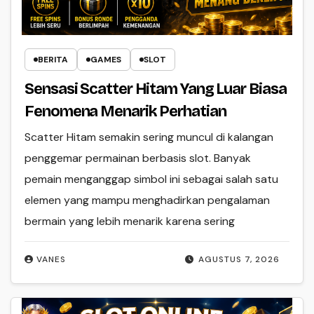
BERITA
GAMES
SLOT
Sensasi Scatter Hitam Yang Luar Biasa
Fenomena Menarik Perhatian
Scatter Hitam semakin sering muncul di kalangan
penggemar permainan berbasis slot. Banyak
pemain menganggap simbol ini sebagai salah satu
elemen yang mampu menghadirkan pengalaman
bermain yang lebih menarik karena sering
VANES
AGUSTUS 7, 2026