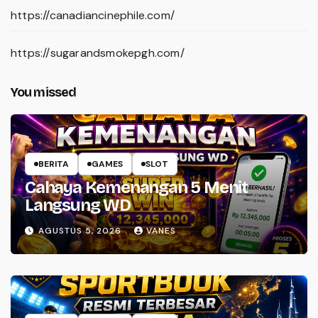
https://canadiancinephile.com/
https://sugarandsmokepgh.com/
You missed
BERITA
GAMES
SLOT
Cahaya Kemenangan 5 Menit
Langsung WD
AGUSTUS 5, 2026
VANES