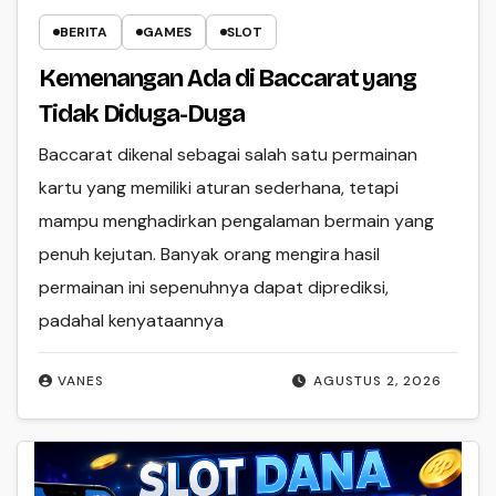
BERITA
GAMES
SLOT
Kemenangan Ada di Baccarat yang
Tidak Diduga-Duga
Baccarat dikenal sebagai salah satu permainan
kartu yang memiliki aturan sederhana, tetapi
mampu menghadirkan pengalaman bermain yang
penuh kejutan. Banyak orang mengira hasil
permainan ini sepenuhnya dapat diprediksi,
padahal kenyataannya
VANES
AGUSTUS 2, 2026