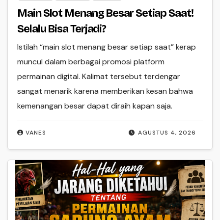
Main Slot Menang Besar Setiap Saat!
Selalu Bisa Terjadi?
Istilah “main slot menang besar setiap saat” kerap
muncul dalam berbagai promosi platform
permainan digital. Kalimat tersebut terdengar
sangat menarik karena memberikan kesan bahwa
kemenangan besar dapat diraih kapan saja.
VANES
AGUSTUS 4, 2026