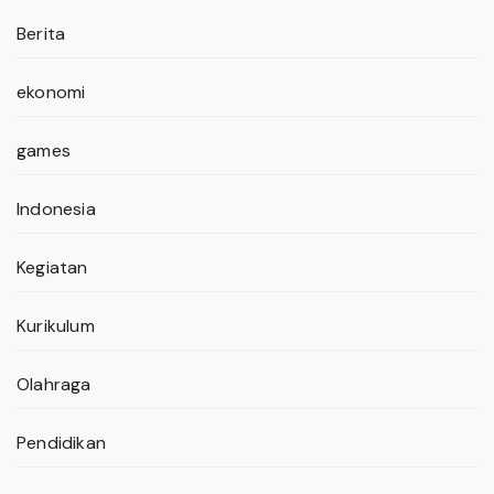
Berita
ekonomi
games
Indonesia
Kegiatan
Kurikulum
Olahraga
Pendidikan