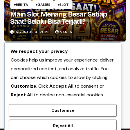
BERITA
GAMES
SLOT
Main Slot Menang Besar Setiap
Saat! Selalu Bisa Terjadi?
AGUSTUS 4, 2026
VANES
We respect your privacy
Cookies help us improve your experience, deliver
personalized content, and analyze traffic. You
can choose which cookies to allow by clicking
Customize
. Click
Accept All
to consent or
Reject All
to decline non-essential cookies.
Sekolah Menengah Atas
Negeri 11 Jakarta
Customize
Reject All