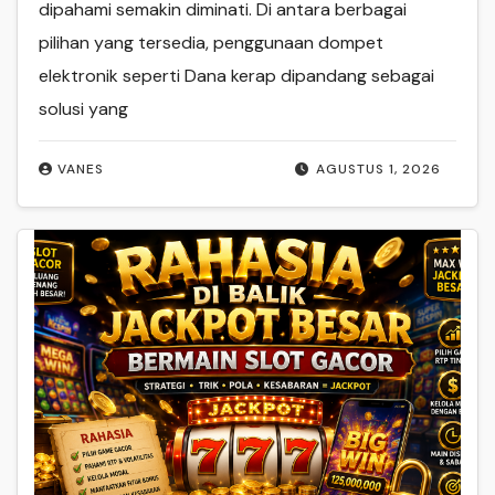
dipahami semakin diminati. Di antara berbagai
pilihan yang tersedia, penggunaan dompet
elektronik seperti Dana kerap dipandang sebagai
solusi yang
VANES
AGUSTUS 1, 2026