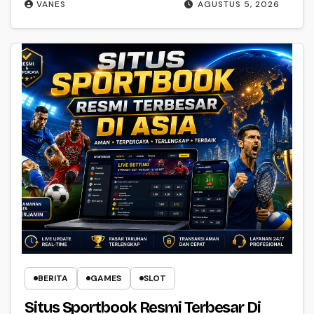
VANES
AGUSTUS 5, 2026
BERITA
GAMES
SLOT
Situs Sportbook Resmi Terbesar Di