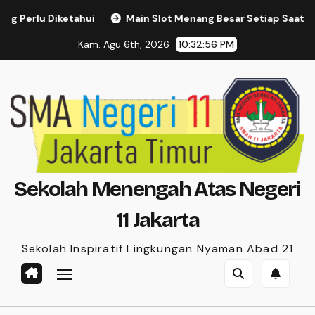
Skip
Main Slot Menang Besar Setiap Saat! Selalu Bisa Terjadi?
to
Kam. Agu 6th, 2026
10:32:58 PM
content
Sekolah Menengah Atas Negeri
11 Jakarta
Sekolah Inspiratif Lingkungan Nyaman Abad 21