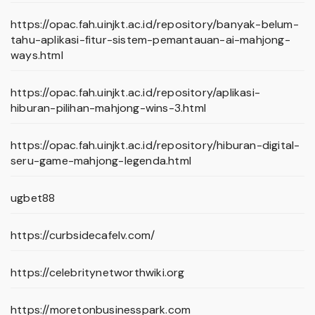
https://opac.fah.uinjkt.ac.id/repository/banyak-belum-
tahu-aplikasi-fitur-sistem-pemantauan-ai-mahjong-
ways.html
https://opac.fah.uinjkt.ac.id/repository/aplikasi-
hiburan-pilihan-mahjong-wins-3.html
https://opac.fah.uinjkt.ac.id/repository/hiburan-digital-
seru-game-mahjong-legenda.html
ugbet88
https://curbsidecafelv.com/
https://celebritynetworthwiki.org
https://moretonbusinesspark.com