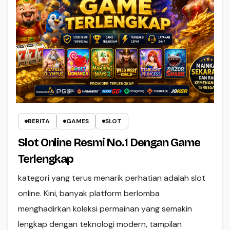
BERITA
GAMES
SLOT
Slot Online Resmi No.1 Dengan Game
Terlengkap
kategori yang terus menarik perhatian adalah slot
online. Kini, banyak platform berlomba
menghadirkan koleksi permainan yang semakin
lengkap dengan teknologi modern, tampilan