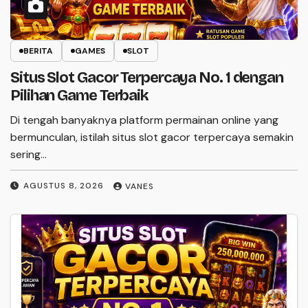
BERITA
GAMES
SLOT
Situs Slot Gacor Terpercaya No. 1 dengan
Pilihan Game Terbaik
Di tengah banyaknya platform permainan online yang
bermunculan, istilah situs slot gacor terpercaya semakin
sering…
AGUSTUS 8, 2026
VANES