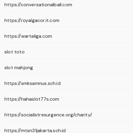
https://conversationalball.com
https://royalgacor.it.com
https://wartaliga.com
slot toto
slot mahjong
https://smksamnus.sch.id
https://hahaslot77s.com
https://socialistresurgence.org/charity/
https://mtsn31jakarta.sch.id