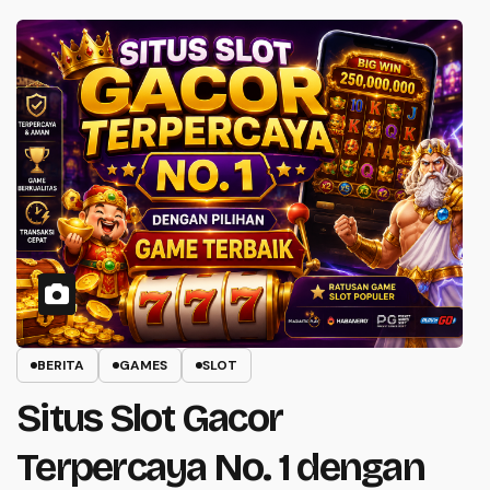
ITA
GAMES
SLOT
BERITA
tus Slot Gacor
Sens
rpercaya No. 1 dengan
Yang