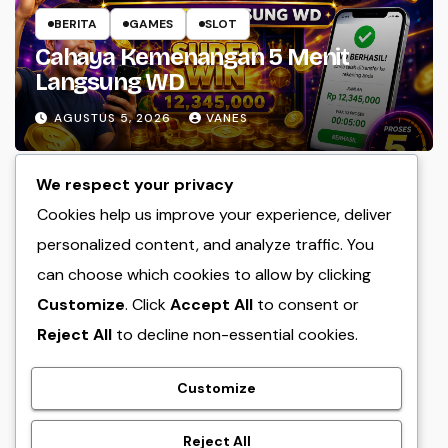
BERITA
GAMES
SLOT
Cahaya Kemenangan 5 Menit
Langsung WD
AGUSTUS 5, 2026
VANES
We respect your privacy
Cookies help us improve your experience, deliver
personalized content, and analyze traffic. You
can choose which cookies to allow by clicking
Customize
. Click
Accept All
to consent or
Reject All
to decline non-essential cookies.
Sekolah Menengah Atas
Negeri 11 Jakarta
Customize
Reject All