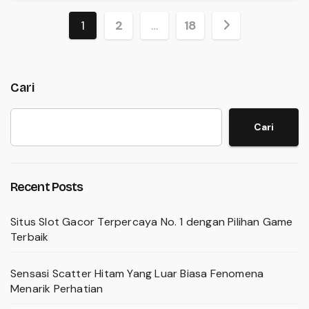
Paginasi
1
2
…
18
pos
Cari
Cari
Recent Posts
Situs Slot Gacor Terpercaya No. 1 dengan Pilihan Game
Terbaik
Sensasi Scatter Hitam Yang Luar Biasa Fenomena
Menarik Perhatian