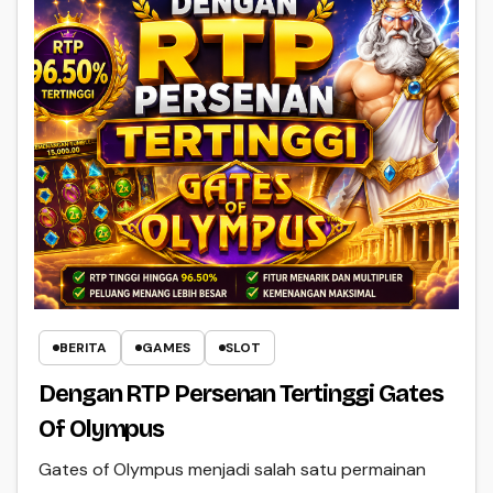
BERITA
GAMES
SLOT
Dengan RTP Persenan Tertinggi Gates
Of Olympus
Gates of Olympus menjadi salah satu permainan