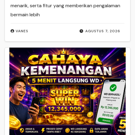
menarik, serta fitur yang memberikan pengalaman
bermain lebih
VANES
AGUSTUS 7, 2026