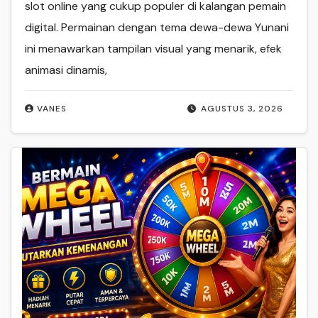
slot online yang cukup populer di kalangan pemain
digital. Permainan dengan tema dewa-dewa Yunani
ini menawarkan tampilan visual yang menarik, efek
animasi dinamis,
VANES
AGUSTUS 3, 2026