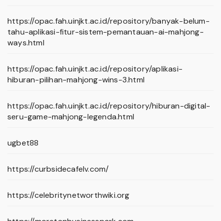
https://opac.fah.uinjkt.ac.id/repository/banyak-belum-
tahu-aplikasi-fitur-sistem-pemantauan-ai-mahjong-
ways.html
https://opac.fah.uinjkt.ac.id/repository/aplikasi-
hiburan-pilihan-mahjong-wins-3.html
https://opac.fah.uinjkt.ac.id/repository/hiburan-digital-
seru-game-mahjong-legenda.html
ugbet88
https://curbsidecafelv.com/
https://celebritynetworthwiki.org