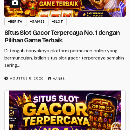
BERITA
GAMES
SLOT
Situs Slot Gacor Terpercaya No. 1 dengan
Pilihan Game Terbaik
Di tengah banyaknya platform permainan online yang
bermunculan, istilah situs slot gacor terpercaya semakin
sering…
AGUSTUS 8, 2026
VANES