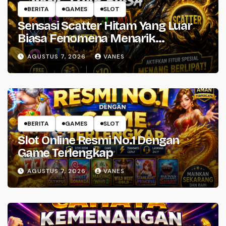
BERITA
GAMES
SLOT
Sensasi Scatter Hitam Yang Luar
Biasa Fenomena Menarik
Perhatian
AGUSTUS 7, 2026
VANES
BERITA
GAMES
SLOT
Slot Online Resmi No.1 Dengan
Game Terlengkap
AGUSTUS 7, 2026
VANES