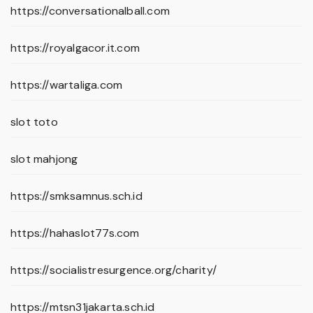
https://conversationalball.com
https://royalgacor.it.com
https://wartaliga.com
slot toto
slot mahjong
https://smksamnus.sch.id
https://hahaslot77s.com
https://socialistresurgence.org/charity/
https://mtsn31jakarta.sch.id