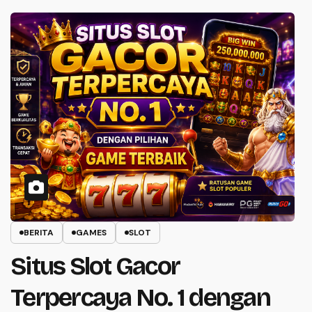
A
GAMES
SLOT
BERITA
us Slot Gacor
Sensa
percaya No. 1 dengan
Yang 