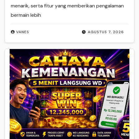
menarik, serta fitur yang memberikan pengalaman
bermain lebih
VANES
AGUSTUS 7, 2026