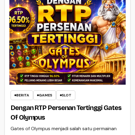
BERITA
GAMES
SLOT
Dengan RTP Persenan Tertinggi Gates
Of Olympus
Gates of Olympus menjadi salah satu permainan