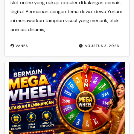
slot online yang cukup populer di kalangan pemain
digital. Permainan dengan tema dewa-dewa Yunani
ini menawarkan tampilan visual yang menarik, efek
animasi dinamis,
VANES
AGUSTUS 3, 2026