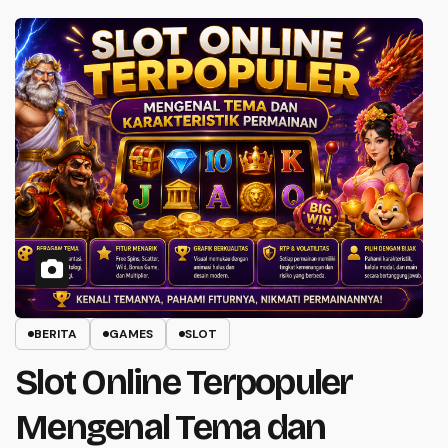
BERITA
GAMES
SLOT
BER
Slot Online Terpopuler
Me
Mengenal Tema dan
Ca