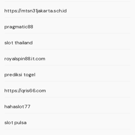
https://mtsn31jakarta.sch.id
pragmatic88
slot thailand
royalspin88.it.com
prediksi togel
https://qris66.com
hahaslot77
slot pulsa