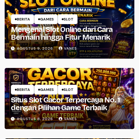
BERITA
GAMES
SLOT
Mengenal Slot Online dari Cara
Bermain hingga Fitur Menarik
AGUSTUS 9, 2026
VANES
BERITA
GAMES
SLOT
Situs Slot Gacor Terpercaya No. 1
dengan Pilihan Game Terbaik
AGUSTUS 8, 2026
VANES