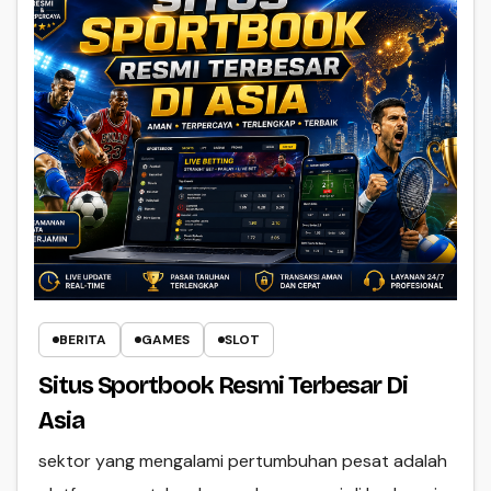
BERITA
GAMES
SLOT
Situs Sportbook Resmi Terbesar Di
Asia
sektor yang mengalami pertumbuhan pesat adalah