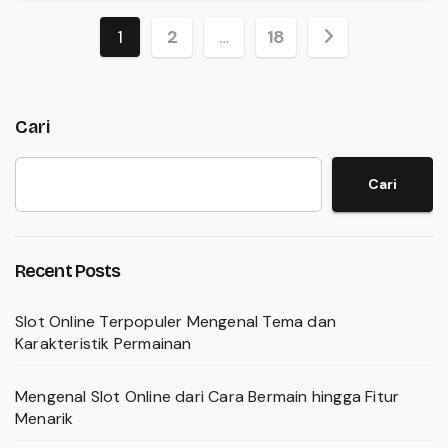
Paginasi
1
2
…
18
pos
Cari
Cari
Recent Posts
Slot Online Terpopuler Mengenal Tema dan
Karakteristik Permainan
Mengenal Slot Online dari Cara Bermain hingga Fitur
Menarik