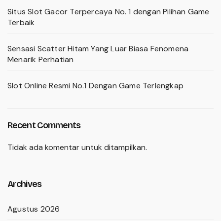
Situs Slot Gacor Terpercaya No. 1 dengan Pilihan Game
Terbaik
Sensasi Scatter Hitam Yang Luar Biasa Fenomena
Menarik Perhatian
Slot Online Resmi No.1 Dengan Game Terlengkap
Recent Comments
Tidak ada komentar untuk ditampilkan.
Archives
Agustus 2026