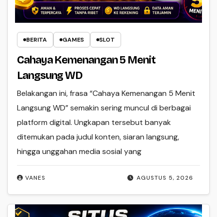
BERITA
GAMES
SLOT
Cahaya Kemenangan 5 Menit
Langsung WD
Belakangan ini, frasa “Cahaya Kemenangan 5 Menit
Langsung WD” semakin sering muncul di berbagai
platform digital. Ungkapan tersebut banyak
ditemukan pada judul konten, siaran langsung,
hingga unggahan media sosial yang
VANES
AGUSTUS 5, 2026