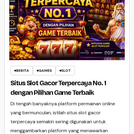
BERITA
GAMES
SLOT
Situs Slot Gacor Terpercaya No. 1
dengan Pilihan Game Terbaik
Di tengah banyaknya platform permainan online
yang bermunculan, istilah situs slot gacor
terpercaya semakin sering digunakan untuk
menggambarkan platform yang menawarkan