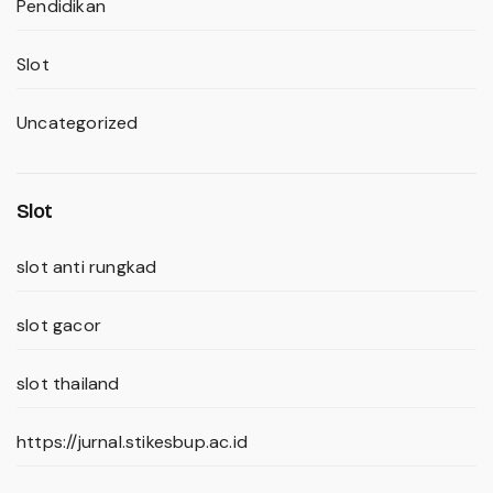
Pendidikan
Slot
Uncategorized
Slot
slot anti rungkad
slot gacor
slot thailand
https://jurnal.stikesbup.ac.id