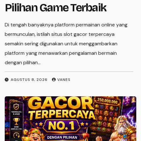
an Game Terbaik
Fenome
Perhati
nyaknya platform permainan online yang
Scatter Hitam se
istilah situs slot gacor terpercaya
penggemar perma
ing digunakan untuk menggambarkan
menganggap simbo
ng menawarkan pengalaman bermain
mampu menghadi
an…
AGUSTUS 7, 20
, 2026
VANES