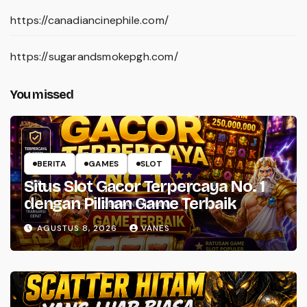
https://canadiancinephile.com/
https://sugarandsmokepgh.com/
You missed
BERITA
GAMES
SLOT
Situs Slot Gacor Terpercaya No. 1
dengan Pilihan Game Terbaik
AGUSTUS 8, 2026
VANES