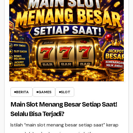
BERITA
GAMES
SLOT
Main Slot Menang Besar Setiap Saat!
Selalu Bisa Terjadi?
Istilah “main slot menang besar setiap saat” kerap