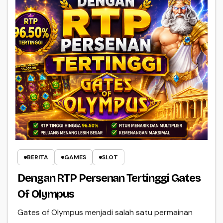
BERITA
GAMES
SLOT
Dengan RTP Persenan Tertinggi Gates
Of Olympus
Gates of Olympus menjadi salah satu permainan