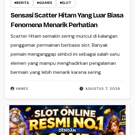
BERITA
GAMES
SLOT
Sensasi Scatter Hitam Yang Luar Biasa
Fenomena Menarik Perhatian
Scatter Hitam semakin sering muncul di kalangan
penggemar permainan berbasis slot. Banyak
pemain menganggap simbol ini sebagai salah satu
elemen yang mampu menghadirkan pengalaman
bermain yang lebih menarik karena sering
VANES
AGUSTUS 7, 2026