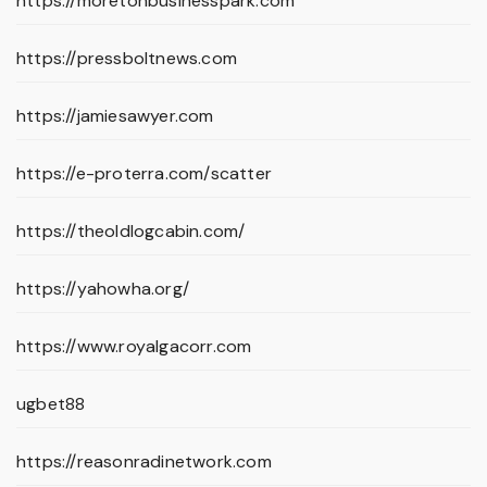
https://moretonbusinesspark.com
https://pressboltnews.com
https://jamiesawyer.com
https://e-proterra.com/scatter
https://theoldlogcabin.com/
https://yahowha.org/
https://www.royalgacorr.com
ugbet88
https://reasonradinetwork.com