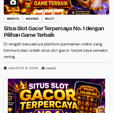
BERITA
GAMES
SLOT
Situs Slot Gacor Terpercaya No. 1 dengan
Pilihan Game Terbaik
Di tengah banyaknya platform permainan online yang
bermunculan, istilah situs slot gacor terpercaya semakin
sering…
AGUSTUS 8, 2026
VANES