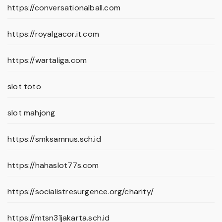
https://conversationalball.com
https://royalgacor.it.com
https://wartaliga.com
slot toto
slot mahjong
https://smksamnus.sch.id
https://hahaslot77s.com
https://socialistresurgence.org/charity/
https://mtsn31jakarta.sch.id