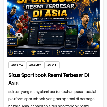
BERITA
GAMES
SLOT
Situs Sportbook Resmi Terbesar Di
Asia
sektor yang mengalami pertumbuhan pesat adalah
platform sportsbook yang beroperasi di berbagai
negara Asia. Kehadiran situs sportsbook resmi