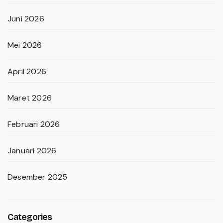
Juni 2026
Mei 2026
April 2026
Maret 2026
Februari 2026
Januari 2026
Desember 2025
Categories