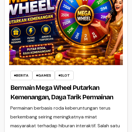
BERITA
GAMES
SLOT
Bermain Mega Wheel Putarkan
Kemenangan, Daya Tarik Permainan
Permainan berbasis roda keberuntungan terus
berkembang seiring meningkatnya minat
masyarakat terhadap hiburan interaktif. Salah satu