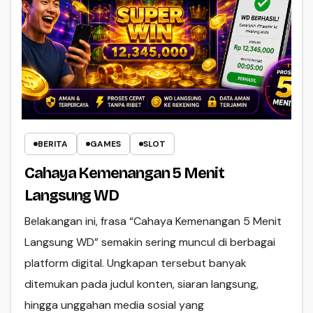
BERITA
GAMES
SLOT
Cahaya Kemenangan 5 Menit
Langsung WD
Belakangan ini, frasa “Cahaya Kemenangan 5 Menit
Langsung WD” semakin sering muncul di berbagai
platform digital. Ungkapan tersebut banyak
ditemukan pada judul konten, siaran langsung,
hingga unggahan media sosial yang