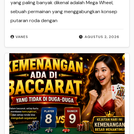
yang paling banyak dikenal adalah Mega Wheel,
sebuah permainan yang menggabungkan konsep
putaran roda dengan
VANES
AGUSTUS 2, 2026