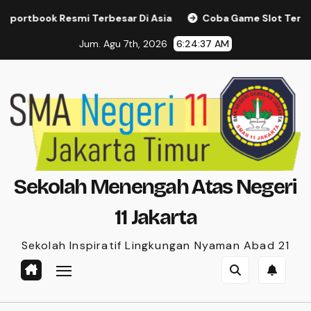
Skip
esar Di Asia
Coba Game Slot Terbaru dan Terupdate, yang
to
Jum. Agu 7th, 2026
6:24:38 AM
content
Sekolah Menengah Atas Negeri
11 Jakarta
Sekolah Inspiratif Lingkungan Nyaman Abad 21