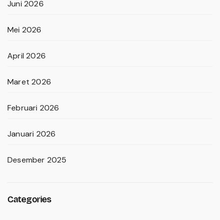
Juni 2026
Mei 2026
April 2026
Maret 2026
Februari 2026
Januari 2026
Desember 2025
Categories