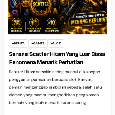
BERITA
GAMES
SLOT
Sensasi Scatter Hitam Yang Luar Biasa
Fenomena Menarik Perhatian
Scatter Hitam semakin sering muncul di kalangan
penggemar permainan berbasis slot. Banyak
pemain menganggap simbol ini sebagai salah satu
elemen yang mampu menghadirkan pengalaman
bermain yang lebih menarik karena sering