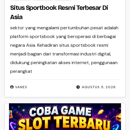
Situs Sportbook Resmi Terbesar Di
Asia
sektor yang mengalami pertumbuhan pesat adalah
platform sportsbook yang beroperasi di berbagai
negara Asia. Kehadiran situs sportsbook resmi
menjadi bagian dari transformasi industri digital,
didukung peningkatan akses internet, penggunaan
perangkat
VANES
AGUSTUS 5, 2026