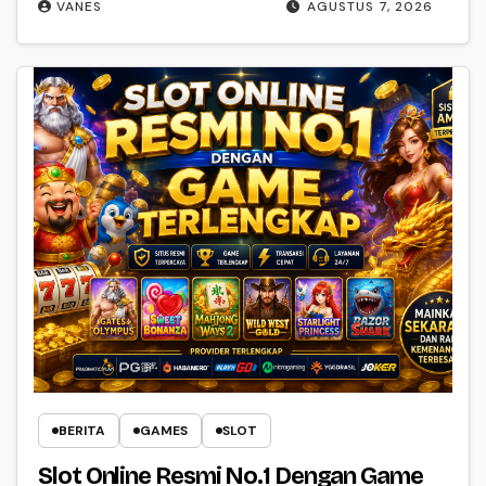
VANES
AGUSTUS 7, 2026
BERITA
GAMES
SLOT
Slot Online Resmi No.1 Dengan Game