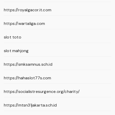
https://royalgacor.it.com
https://wartaliga.com
slot toto
slot mahjong
https://smksamnus.sch.id
https://hahaslot77s.com
https://socialistresurgence.org/charity/
https://mtsn31jakarta.sch.id