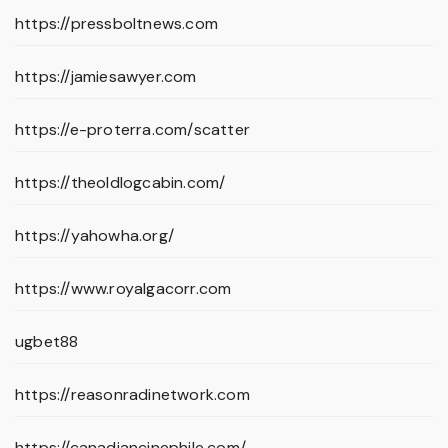
https://pressboltnews.com
https://jamiesawyer.com
https://e-proterra.com/scatter
https://theoldlogcabin.com/
https://yahowha.org/
https://www.royalgacorr.com
ugbet88
https://reasonradinetwork.com
https://canadiancinephile.com/