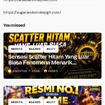
https://sugarandsmokepgh.com/
You missed
BERITA
GAMES
SLOT
Sensasi Scatter Hitam Yang Luar
Biasa Fenomena Menarik
Perhatian
AGUSTUS 7, 2026
VANES
BERITA
GAMES
SLOT