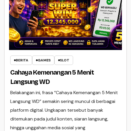
BERITA
GAMES
SLOT
Cahaya Kemenangan 5 Menit
Langsung WD
Belakangan ini, frasa “Cahaya Kemenangan 5 Menit
Langsung WD” semakin sering muncul di berbagai
platform digital. Ungkapan tersebut banyak
ditemukan pada judul konten, siaran langsung,
hingga unggahan media sosial yang