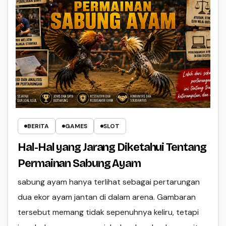
BERITA
GAMES
SLOT
Hal-Hal yang Jarang Diketahui Tentang
Permainan Sabung Ayam
sabung ayam hanya terlihat sebagai pertarungan
dua ekor ayam jantan di dalam arena. Gambaran
tersebut memang tidak sepenuhnya keliru, tetapi