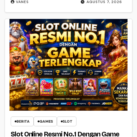
VANES
AGUSTUS 7, 2026
BERITA
GAMES
SLOT
Slot Online Resmi No.1 Dengan Game