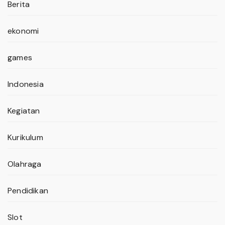
Berita
ekonomi
games
Indonesia
Kegiatan
Kurikulum
Olahraga
Pendidikan
Slot