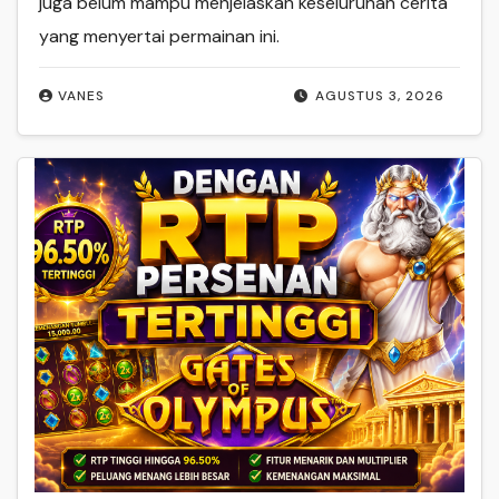
juga belum mampu menjelaskan keseluruhan cerita
yang menyertai permainan ini.
VANES
AGUSTUS 3, 2026