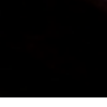
Sekolah Menengah Atas Negeri 11 Jakarta
Sekolah Inspiratif Lingkungan Nyaman Abad 21
Proudly powered by WordPress
|
Theme:
NewsTwenty
by
Themeansar
.
Home
Beranda
Blog
Sample Page