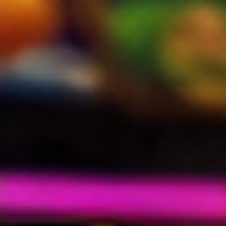
Slot
Bermain Mega Wheel Putarkan Kemenangan, Daya
Tarik Permainan
Permainan berbasis roda keberuntungan terus berkembang
seiring meningkatnya minat masyarakat terhadap hiburan
interaktif. Salah satu yang paling banyak dikenal adalah
Mega Wheel, sebuah permainan yang menggabungkan
konsep putaran roda dengan
vanes
Agustus 2, 2026