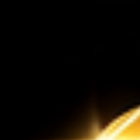
Skip
Latest Post
to
content
Cahaya Kemenangan 5 Menit Langsung WD
Situs Sportbook
Kam. Agu 6th, 2026
8:12:37 PM
Resmi Terbesar Di Asia
Coba Game Slot Terbaru dan Terupdate,
yang Perlu Diketahui
Main Slot Menang Besar Setiap Saat! Selalu
Bisa Terjadi?
Hal-Hal yang Jarang Diketahui Tentang Permainan
Sabung Ayam
Sekolah Menengah Atas
Negeri 11 Jakarta
Sekolah Inspiratif Lingkungan Nyaman Abad 21