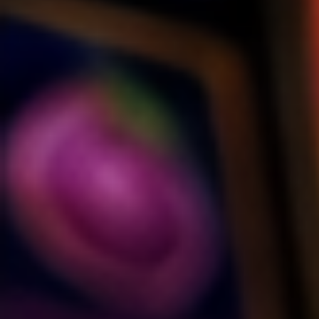
Hal-Hal yang Jarang Diketahui Tentang Permainan
Sabung Ayam
sabung ayam hanya terlihat sebagai pertarungan dua ekor
ayam jantan di dalam arena. Gambaran tersebut memang
tidak sepenuhnya keliru, tetapi juga belum mampu
menjelaskan keseluruhan cerita yang menyertai permainan
ini.
vanes
Agustus 3, 2026