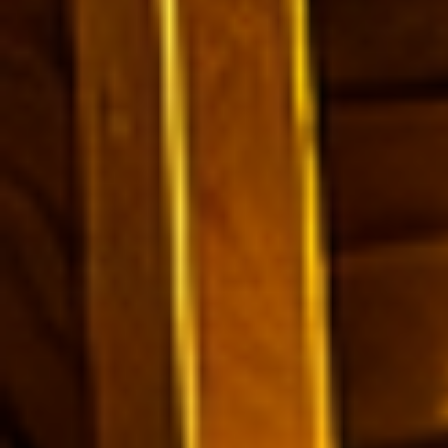
Berita
games
Slot
Slot Dana Memudahkan Pemain Saat Melakukan
Transaksi
Dalam ekosistem hiburan digital, metode pembayaran yang
cepat, praktis, dan mudah dipahami semakin diminati. Di
antara berbagai pilihan yang tersedia, penggunaan dompet
elektronik seperti Dana kerap dipandang sebagai solusi yang
vanes
Agustus 1, 2026