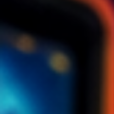
Game slot telah mengalami perkembangan yang sangat pesat
dalam beberapa tahun terakhir. Jika dahulu permainan ini
identik dengan mesin mekanis di kasino, kini game slot hadir
dalam bentuk digital dengan
vanes
Agustus 4, 2026