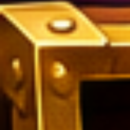
Berita
games
Slot
Kemenangan Ada di Baccarat yang Tidak Diduga-Duga
Baccarat dikenal sebagai salah satu permainan kartu yang
memiliki aturan sederhana, tetapi mampu menghadirkan
pengalaman bermain yang penuh kejutan. Banyak orang
mengira hasil permainan ini sepenuhnya dapat diprediksi,