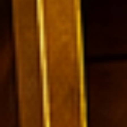
padahal kenyataannya
vanes
Agustus 2, 2026