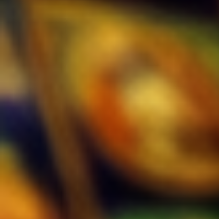
Berita
games