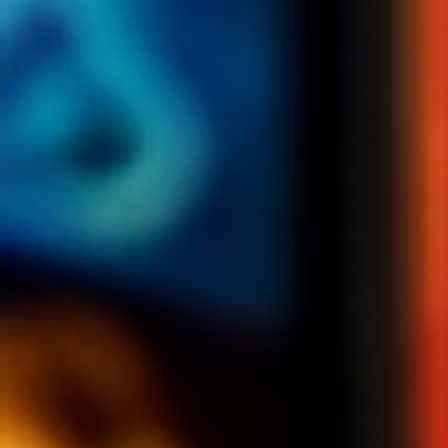
Berita
games
Slot
Main Slot Menang Besar Setiap Saat! Selalu Bisa
Terjadi?
Istilah “main slot menang besar setiap saat” kerap muncul
dalam berbagai promosi platform permainan digital. Kalimat
tersebut terdengar sangat menarik karena memberikan kesan
bahwa kemenangan besar dapat diraih kapan saja.
vanes
Agustus 4, 2026