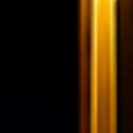
Berita
games
Slot
Cahaya Kemenangan 5 Menit Langsung WD