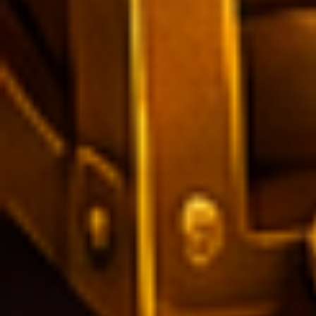
Berita
games
Slot
Rahasia Di Balik Jackpot Besar Bermain Slot Gacor
permainan slot kerap menjadi buah perbincangan di pelbagai