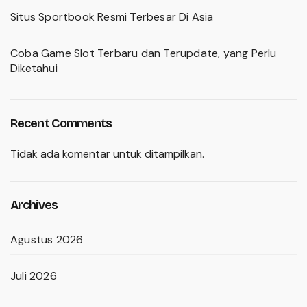
Situs Sportbook Resmi Terbesar Di Asia
Coba Game Slot Terbaru dan Terupdate, yang Perlu
Diketahui
Recent Comments
Tidak ada komentar untuk ditampilkan.
Archives
Agustus 2026
Juli 2026