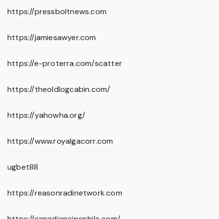
https://pressboltnews.com
https://jamiesawyer.com
https://e-proterra.com/scatter
https://theoldlogcabin.com/
https://yahowha.org/
https://www.royalgacorr.com
ugbet88
https://reasonradinetwork.com
https://canadiancinephile.com/