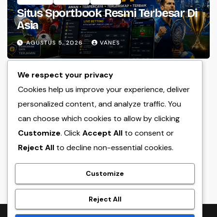
Situs Sportbook Resmi Terbesar Di
Asia
AGUSTUS 5, 2026
VANES
We respect your privacy
Cookies help us improve your experience, deliver
personalized content, and analyze traffic. You
can choose which cookies to allow by clicking
Customize
. Click
Accept All
to consent or
Reject All
to decline non-essential cookies.
Sekolah Menengah Atas
Negeri 11 Jakarta
Customize
Reject All