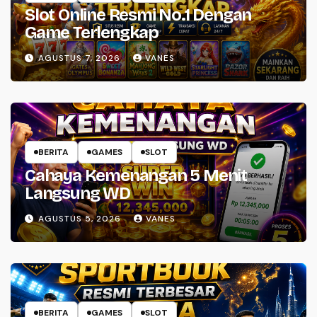
Slot Online Resmi No.1 Dengan
Game Terlengkap
AGUSTUS 7, 2026
VANES
BERITA
GAMES
SLOT
Cahaya Kemenangan 5 Menit
Langsung WD
AGUSTUS 5, 2026
VANES
BERITA
GAMES
SLOT