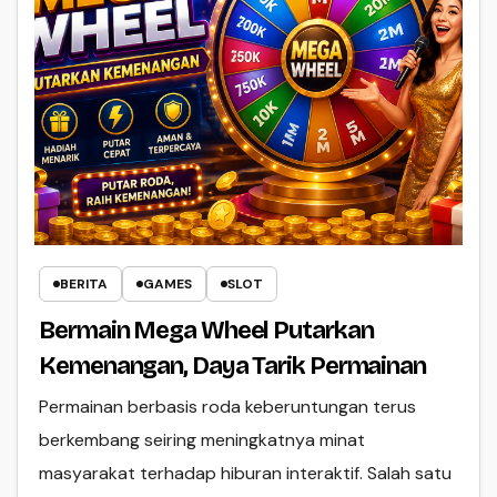
BERITA
GAMES
SLOT
Bermain Mega Wheel Putarkan
Kemenangan, Daya Tarik Permainan
Permainan berbasis roda keberuntungan terus
berkembang seiring meningkatnya minat
masyarakat terhadap hiburan interaktif. Salah satu