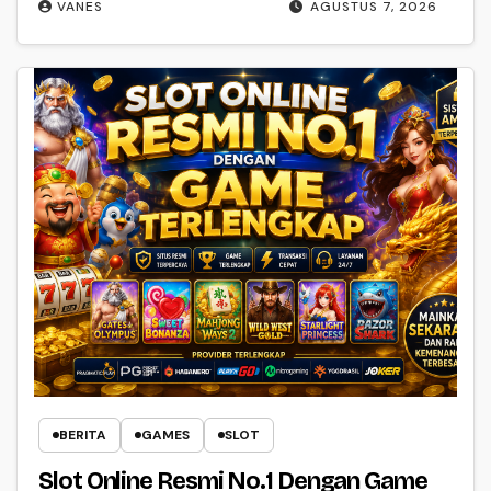
VANES
AGUSTUS 7, 2026
BERITA
GAMES
SLOT
Slot Online Resmi No.1 Dengan Game