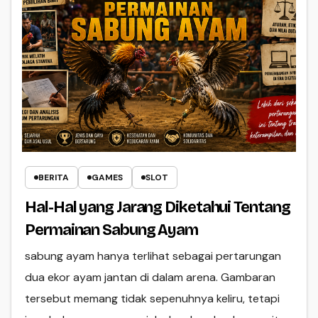
BERITA
GAMES
SLOT
Hal-Hal yang Jarang Diketahui Tentang
Permainan Sabung Ayam
sabung ayam hanya terlihat sebagai pertarungan
dua ekor ayam jantan di dalam arena. Gambaran
tersebut memang tidak sepenuhnya keliru, tetapi