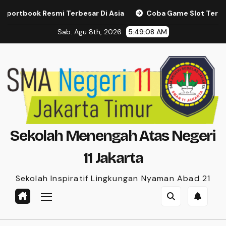
Skip
besar Di Asia
Coba Game Slot Terbaru dan Terupdate, yan
to
Sab. Agu 8th, 2026
5:49:10 AM
content
Sekolah Menengah Atas Negeri
11 Jakarta
Sekolah Inspiratif Lingkungan Nyaman Abad 21