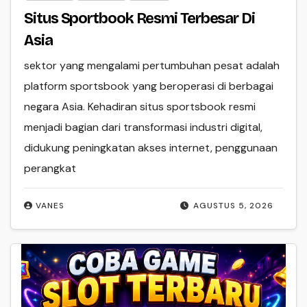
Situs Sportbook Resmi Terbesar Di
Asia
sektor yang mengalami pertumbuhan pesat adalah
platform sportsbook yang beroperasi di berbagai
negara Asia. Kehadiran situs sportsbook resmi
menjadi bagian dari transformasi industri digital,
didukung peningkatan akses internet, penggunaan
perangkat
VANES
AGUSTUS 5, 2026