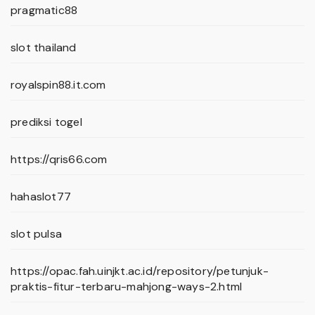
pragmatic88
slot thailand
royalspin88.it.com
prediksi togel
https://qris66.com
hahaslot77
slot pulsa
https://opac.fah.uinjkt.ac.id/repository/petunjuk-
praktis-fitur-terbaru-mahjong-ways-2.html