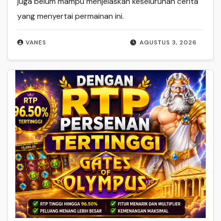
juga belum mampu menjelaskan keseluruhan cerita
yang menyertai permainan ini.
VANES
AGUSTUS 3, 2026