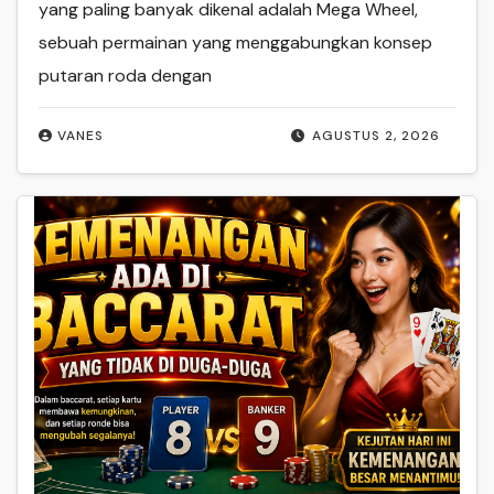
yang paling banyak dikenal adalah Mega Wheel,
sebuah permainan yang menggabungkan konsep
putaran roda dengan
VANES
AGUSTUS 2, 2026