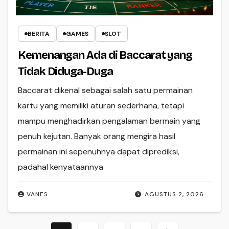
BERITA
GAMES
SLOT
Kemenangan Ada di Baccarat yang
Tidak Diduga-Duga
Baccarat dikenal sebagai salah satu permainan
kartu yang memiliki aturan sederhana, tetapi
mampu menghadirkan pengalaman bermain yang
penuh kejutan. Banyak orang mengira hasil
permainan ini sepenuhnya dapat diprediksi,
padahal kenyataannya
VANES
AGUSTUS 2, 2026