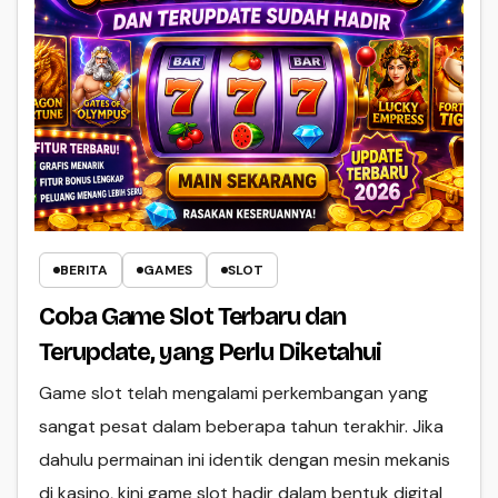
BERITA
GAMES
SLOT
Coba Game Slot Terbaru dan
Terupdate, yang Perlu Diketahui
Game slot telah mengalami perkembangan yang
sangat pesat dalam beberapa tahun terakhir. Jika
dahulu permainan ini identik dengan mesin mekanis
di kasino, kini game slot hadir dalam bentuk digital