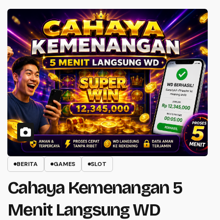
BERITA
GAMES
SLOT
Cahaya Kemenangan 5
Menit Langsung WD