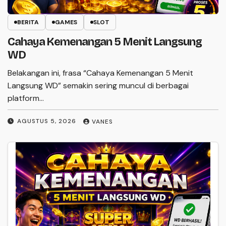
BERITA
GAMES
SLOT
Cahaya Kemenangan 5 Menit Langsung
WD
Belakangan ini, frasa “Cahaya Kemenangan 5 Menit
Langsung WD” semakin sering muncul di berbagai
platform…
AGUSTUS 5, 2026
VANES