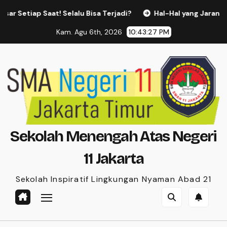
Skip
elalu Bisa Terjadi?
Hal-Hal yang Jarang Diketahui Tenta
to
Kam. Agu 6th, 2026
10:43:29 PM
content
Sekolah Menengah Atas Negeri
11 Jakarta
Sekolah Inspiratif Lingkungan Nyaman Abad 21