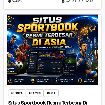
VANES
AGUSTUS 5, 2026
BERITA
GAMES
SLOT
Situs Sportbook Resmi Terbesar Di