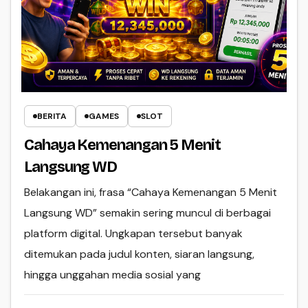
BERITA
GAMES
SLOT
Cahaya Kemenangan 5 Menit
Langsung WD
Belakangan ini, frasa “Cahaya Kemenangan 5 Menit
Langsung WD” semakin sering muncul di berbagai
platform digital. Ungkapan tersebut banyak
ditemukan pada judul konten, siaran langsung,
hingga unggahan media sosial yang