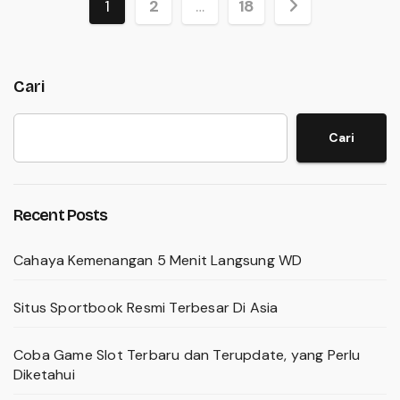
Paginasi
1
2
…
18
pos
Cari
Cari
Recent Posts
Cahaya Kemenangan 5 Menit Langsung WD
Situs Sportbook Resmi Terbesar Di Asia
Coba Game Slot Terbaru dan Terupdate, yang Perlu
Diketahui