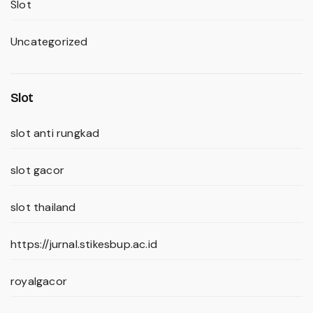
Slot
Uncategorized
Slot
slot anti rungkad
slot gacor
slot thailand
https://jurnal.stikesbup.ac.id
royalgacor