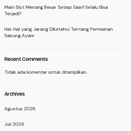
Main Slot Menang Besar Setiap Saat! Selalu Bisa
Terjadi?
Hal-Hal yang Jarang Diketahui Tentang Permainan
Sabung Ayam
Recent Comments
Tidak ada komentar untuk ditampilkan.
Archives
Agustus 2026
Juli 2026