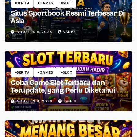
BERITA
GAMES
SLOT
Situs Sportbook Resmi Terbesar Di
Asia
AGUSTUS 5, 2026
VANES
BERITA
GAMES
SLOT
Coba Game Slot Terbaru dan
Terupdate, yang Perlu Diketahui
AGUSTUS 4, 2026
VANES