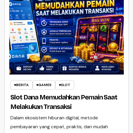
BERITA
GAMES
SLOT
Slot Dana Memudahkan Pemain Saat
Melakukan Transaksi
Dalam ekosistem hiburan digital, metode
pembayaran yang cepat, praktis, dan mudah