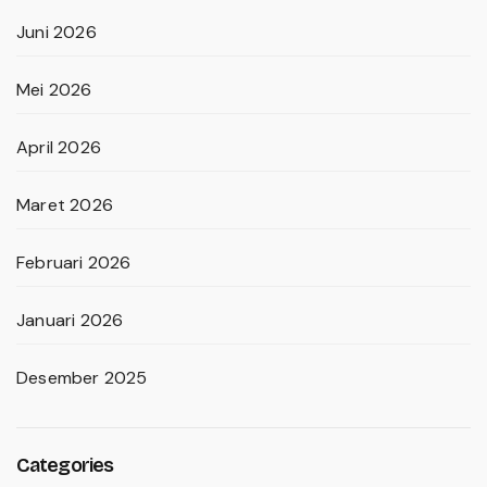
Juni 2026
Mei 2026
April 2026
Maret 2026
Februari 2026
Januari 2026
Desember 2025
Categories