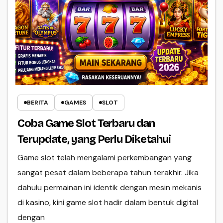
BERITA
GAMES
SLOT
Coba Game Slot Terbaru dan
Terupdate, yang Perlu Diketahui
Game slot telah mengalami perkembangan yang
sangat pesat dalam beberapa tahun terakhir. Jika
dahulu permainan ini identik dengan mesin mekanis
di kasino, kini game slot hadir dalam bentuk digital
dengan