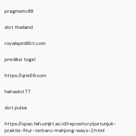
pragmatic88
slot thailand
royalspin88.it.com
prediksi togel
https://qris66.com
hahaslot77
slot pulsa
https://opac.fah.uinjkt.ac.id/repository/petunjuk-
praktis-fitur-terbaru-mahjong-ways-2.html