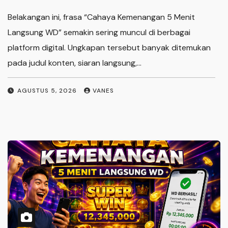
Belakangan ini, frasa “Cahaya Kemenangan 5 Menit
s
Langsung WD” semakin sering muncul di berbagai
p
platform digital. Ungkapan tersebut banyak ditemukan
n
pada judul konten, siaran langsung,…
ba
AGUSTUS 5, 2026
VANES