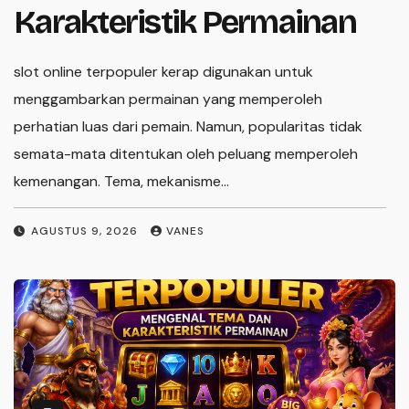
k Permainan
Menarik
 digunakan untuk
Secara umum, permainan ini me
yang memperoleh
mesin slot konvensional, tetapi 
Namun, popularitas tidak
digital dengan tampilan yang le
eh peluang memperoleh
simbol, animasi, hingga fitur ta
sme…
AGUSTUS 9, 2026
VANES