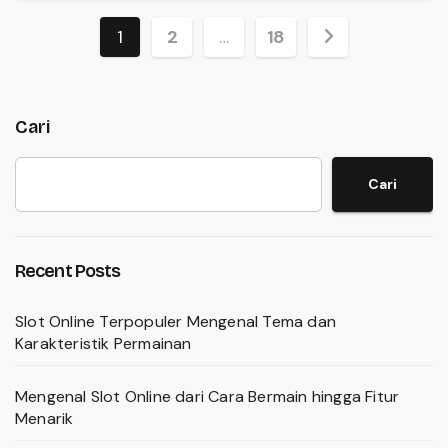
Paginasi
1
2
…
18
pos
Cari
Cari
Recent Posts
Slot Online Terpopuler Mengenal Tema dan
Karakteristik Permainan
Mengenal Slot Online dari Cara Bermain hingga Fitur
Menarik