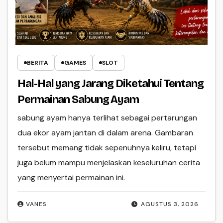
BERITA
GAMES
SLOT
Hal-Hal yang Jarang Diketahui Tentang
Permainan Sabung Ayam
sabung ayam hanya terlihat sebagai pertarungan
dua ekor ayam jantan di dalam arena. Gambaran
tersebut memang tidak sepenuhnya keliru, tetapi
juga belum mampu menjelaskan keseluruhan cerita
yang menyertai permainan ini.
VANES
AGUSTUS 3, 2026