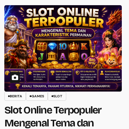
BERITA
GAMES
SLOT
erpopuler
Mengenal Slot O
ma dan
Cara Bermain h