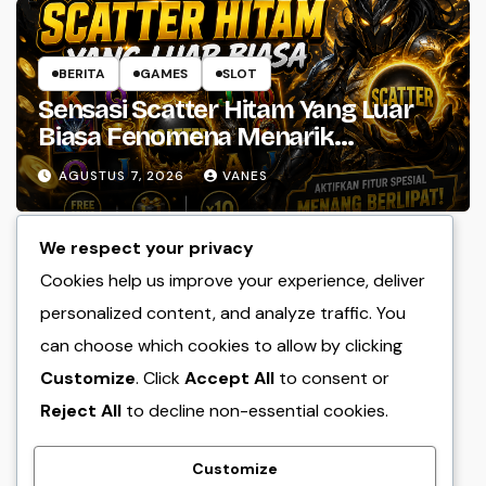
BERITA
GAMES
SLOT
Sensasi Scatter Hitam Yang Luar
Biasa Fenomena Menarik
Perhatian
AGUSTUS 7, 2026
VANES
We respect your privacy
Cookies help us improve your experience, deliver
personalized content, and analyze traffic. You
can choose which cookies to allow by clicking
Customize
. Click
Accept All
to consent or
Reject All
to decline non-essential cookies.
Sekolah Menengah Atas
Negeri 11 Jakarta
Customize