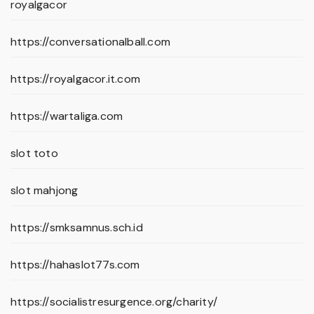
royalgacor
https://conversationalball.com
https://royalgacor.it.com
https://wartaliga.com
slot toto
slot mahjong
https://smksamnus.sch.id
https://hahaslot77s.com
https://socialistresurgence.org/charity/