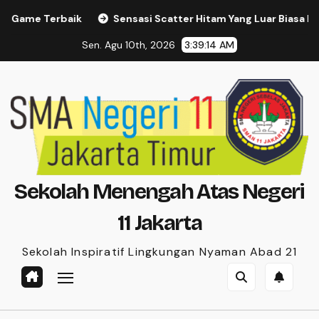
Skip
ensasi Scatter Hitam Yang Luar Biasa Fenomena Menarik Perhat
to
Sen. Agu 10th, 2026
3:39:16 AM
content
Sekolah Menengah Atas Negeri
11 Jakarta
Sekolah Inspiratif Lingkungan Nyaman Abad 21