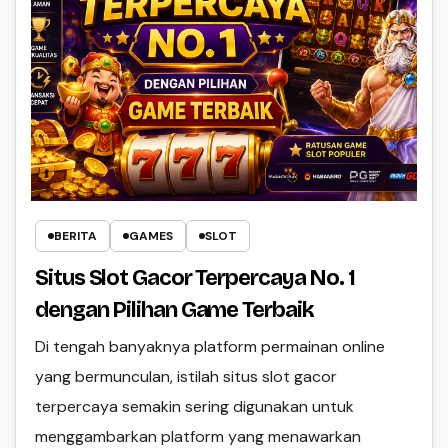
BERITA
GAMES
SLOT
Situs Slot Gacor Terpercaya No. 1
dengan Pilihan Game Terbaik
Di tengah banyaknya platform permainan online
yang bermunculan, istilah situs slot gacor
terpercaya semakin sering digunakan untuk
menggambarkan platform yang menawarkan