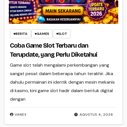
BERITA
GAMES
SLOT
Coba Game Slot Terbaru dan
Terupdate, yang Perlu Diketahui
Game slot telah mengalami perkembangan yang
sangat pesat dalam beberapa tahun terakhir. Jika
dahulu permainan ini identik dengan mesin mekanis
di kasino, kini game slot hadir dalam bentuk digital
dengan
VANES
AGUSTUS 4, 2026