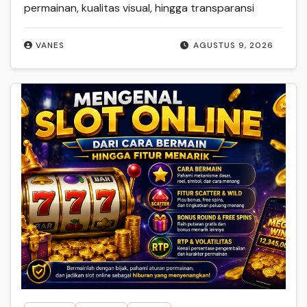
permainan, kualitas visual, hingga transparansi
VANES
AGUSTUS 9, 2026