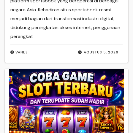
platform sportsbook yang beroperasi di berbagai
negara Asia. Kehadiran situs sportsbook resmi
menjadi bagian dari transformasi industri digital,
didukung peningkatan akses internet, penggunaan
perangkat
VANES
AGUSTUS 5, 2026