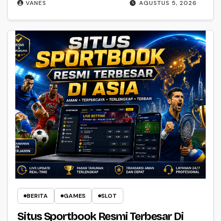
VANES
AGUSTUS 5, 2026
BERITA
GAMES
SLOT
Situs Sportbook Resmi Terbesar Di