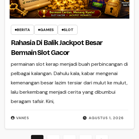
BERITA
GAMES
SLOT
Rahasia Di Balik Jackpot Besar
Bermain Slot Gacor
permainan slot kerap menjadi buah perbincangan di
pelbagai kalangan. Dahulu kala, kabar mengenai
kemenangan besar lazim tersiar dari mulut ke mulut,
lalu berkembang menjadi cerita yang dibumbui
beragam tafsir. Kini,
VANES
AGUSTUS 1, 2026