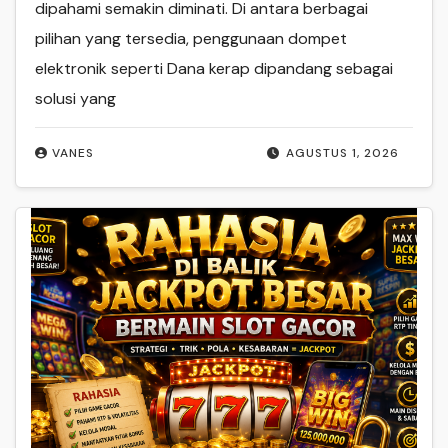
dipahami semakin diminati. Di antara berbagai
pilihan yang tersedia, penggunaan dompet
elektronik seperti Dana kerap dipandang sebagai
solusi yang
VANES
AGUSTUS 1, 2026