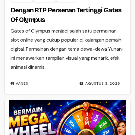
Dengan RTP Persenan Tertinggi Gates
Of Olympus
Gates of Olympus menjadi salah satu permainan
slot online yang cukup populer di kalangan pemain
digital. Permainan dengan tema dewa-dewa Yunani
ini menawarkan tampilan visual yang menarik, efek
animasi dinamis,
VANES
AGUSTUS 3, 2026