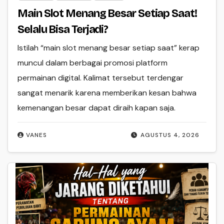
Main Slot Menang Besar Setiap Saat!
Selalu Bisa Terjadi?
Istilah “main slot menang besar setiap saat” kerap
muncul dalam berbagai promosi platform
permainan digital. Kalimat tersebut terdengar
sangat menarik karena memberikan kesan bahwa
kemenangan besar dapat diraih kapan saja.
VANES
AGUSTUS 4, 2026