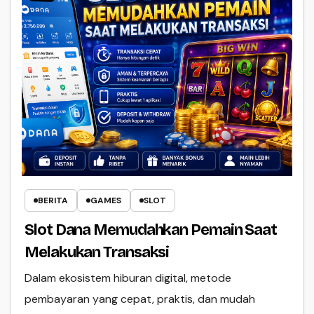
BERITA
GAMES
SLOT
Slot Dana Memudahkan Pemain Saat
Melakukan Transaksi
Dalam ekosistem hiburan digital, metode
pembayaran yang cepat, praktis, dan mudah