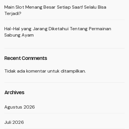
Main Slot Menang Besar Setiap Saat! Selalu Bisa
Terjadi?
Hal-Hal yang Jarang Diketahui Tentang Permainan
Sabung Ayam
Recent Comments
Tidak ada komentar untuk ditampilkan.
Archives
Agustus 2026
Juli 2026